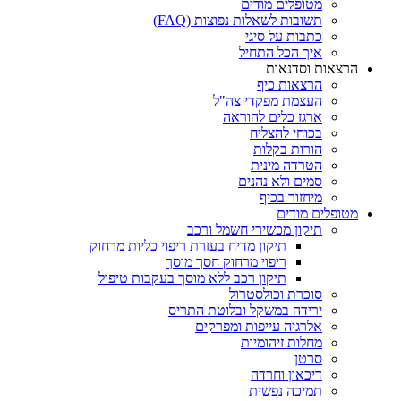
מטופלים מודים
תשובות לשאלות נפוצות (FAQ)
כתבות על סיגי
איך הכל התחיל
הרצאות וסדנאות
הרצאות כיף
העצמת מפקדי צה"ל
ארגז כלים להוראה
בכוחי להצליח
הורות בקלות
הטרדה מינית
סמים ולא נהנים
מיחזור בכיף
מטופלים מודים
תיקון מכשירי חשמל ורכב
תיקון מדיח בעזרת ריפוי כליות מרחוק
ריפוי מרחוק חסך מוסך
תיקון רכב ללא מוסך בעקבות טיפול
סוכרת וכולסטרול
ירידה במשקל ובלוטת התריס
אלרגיה עייפות ומפרקים
מחלות זיהומיות
סרטן
דיכאון וחרדה
תמיכה נפשית