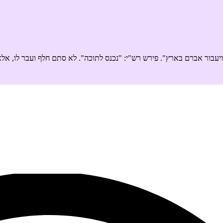
בור אברם בארץ". פירש רש"י: "נכנס לתוכה". לא סתם חלף ועבר לו, אלא