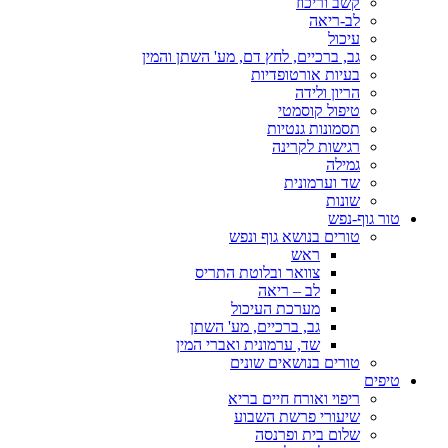
קשב וריכוז
לב-ריאה
עיכול
גב, ברכיים, לחץ דם, מע' השתן והמין
בעיות אורטופדיות
הריון ולידה
טיפול קוסמטי
תסמונות גנטיות
רגישות לקרינה
גמילה
שד וערמונית
שונות
טור גוף-נפש
טורים בנושא גוף ונפש
ראש
צוואר ובלוטת התריס
לב – ריאה
מערכת העיכול
גב, ברכיים, מע' השתן
שד, ערמונית ואברי המין
טורים בנושאים שונים
טיפים
ריפוי ואורח חיים בריא
שיעורי פרשת השבוע
שלום בית ופרנסה