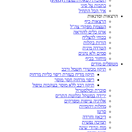
תשובות לשאלות נפוצות (FAQ)
כתבות על סיגי
איך הכל התחיל
הרצאות וסדנאות
הרצאות כיף
העצמת מפקדי צה"ל
ארגז כלים להוראה
בכוחי להצליח
הורות בקלות
הטרדה מינית
סמים ולא נהנים
מיחזור בכיף
מטופלים מודים
תיקון מכשירי חשמל ורכב
תיקון מדיח בעזרת ריפוי כליות מרחוק
ריפוי מרחוק חסך מוסך
תיקון רכב ללא מוסך בעקבות טיפול
סוכרת וכולסטרול
ירידה במשקל ובלוטת התריס
אלרגיה עייפות ומפרקים
מחלות זיהומיות
סרטן
דיכאון וחרדה
תמיכה נפשית
מוח ונדודי שינה