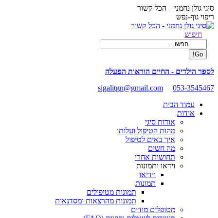
Skip
סיגי גולן נחמני – הכל קשור
to
ריפוי גוף-נפש
content
Facebook
Search:
חיפוש
page
opens
in
new
לספר הילדים - החיים הוראות הפעלה
window
sigalitgn@gmail.com
053-3545467
עמוד הבית
אודות
אודות סיגי
מהות הטיפול ועלותו
איך באים לטיפול
מה חשים
תחושות אחרי
וידאו ותמונות
וידיאו
תמונות
תמונות מטיפולים
תמונות מהרצאות ומסדנאות
מטופלים מודים