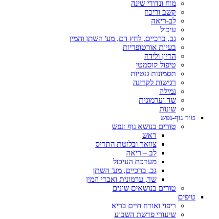
מוח ונדודי שינה
קשב וריכוז
לב-ריאה
עיכול
גב, ברכיים, לחץ דם, מע' השתן והמין
בעיות אורטופדיות
הריון ולידה
טיפול קוסמטי
תסמונות גנטיות
רגישות לקרינה
גמילה
שד וערמונית
שונות
טור גוף-נפש
טורים בנושא גוף ונפש
ראש
צוואר ובלוטת התריס
לב – ריאה
מערכת העיכול
גב, ברכיים, מע' השתן
שד, ערמונית ואברי המין
טורים בנושאים שונים
טיפים
ריפוי ואורח חיים בריא
שיעורי פרשת השבוע