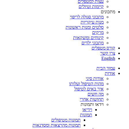
עצות למטפלים
קיימות וטיולים
מתכונים
מתכוני סגולה לריפוי
מנות עיקריות
סלטים ומנות ראשונות
מרקים
קינוחים ומשקאות
מתכוני ילדים
קורס מטפלים
צרו קשר
English
עמוד הבית
אודות
אודות סיגי
מהות הטיפול ועלותו
איך באים לטיפול
מה חשים
תחושות אחרי
וידאו ותמונות
וידיאו
תמונות
תמונות מטיפולים
תמונות מהרצאות ומסדנאות