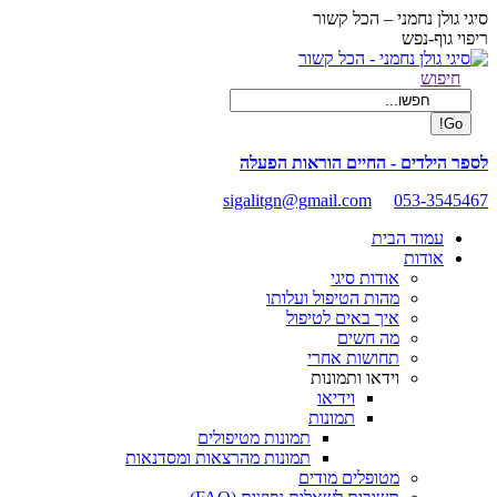
Skip
סיגי גולן נחמני – הכל קשור
to
ריפוי גוף-נפש
content
Facebook
Search:
חיפוש
page
opens
in
new
לספר הילדים - החיים הוראות הפעלה
window
sigalitgn@gmail.com
053-3545467
עמוד הבית
אודות
אודות סיגי
מהות הטיפול ועלותו
איך באים לטיפול
מה חשים
תחושות אחרי
וידאו ותמונות
וידיאו
תמונות
תמונות מטיפולים
תמונות מהרצאות ומסדנאות
מטופלים מודים