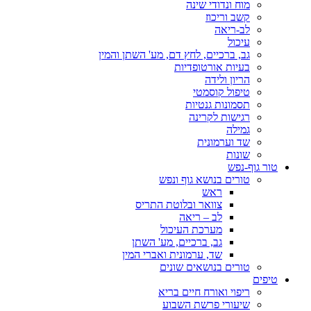
מוח ונדודי שינה
קשב וריכוז
לב-ריאה
עיכול
גב, ברכיים, לחץ דם, מע' השתן והמין
בעיות אורטופדיות
הריון ולידה
טיפול קוסמטי
תסמונות גנטיות
רגישות לקרינה
גמילה
שד וערמונית
שונות
טור גוף-נפש
טורים בנושא גוף ונפש
ראש
צוואר ובלוטת התריס
לב – ריאה
מערכת העיכול
גב, ברכיים, מע' השתן
שד, ערמונית ואברי המין
טורים בנושאים שונים
טיפים
ריפוי ואורח חיים בריא
שיעורי פרשת השבוע