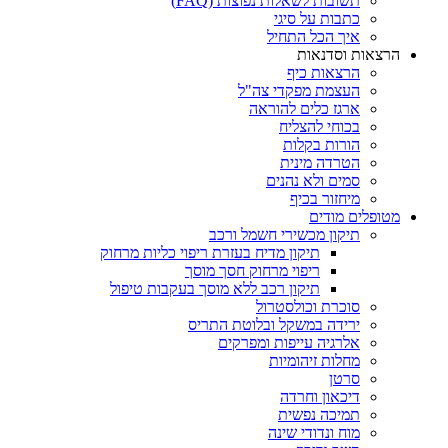
תשובות לשאלות נפוצות (FAQ)
כתבות על סיגי
איך הכל התחיל
הרצאות וסדנאות
הרצאות כיף
העצמת מפקדי צה"ל
ארגז כלים להוראה
בכוחי להצליח
הורות בקלות
הטרדה מינית
סמים ולא נהנים
מיחזור בכיף
מטופלים מודים
תיקון מכשירי חשמל ורכב
תיקון מדיח בעזרת ריפוי כליות מרחוק
ריפוי מרחוק חסך מוסך
תיקון רכב ללא מוסך בעקבות טיפול
סוכרת וכולסטרול
ירידה במשקל ובלוטת התריס
אלרגיה עייפות ומפרקים
מחלות זיהומיות
סרטן
דיכאון וחרדה
תמיכה נפשית
מוח ונדודי שינה