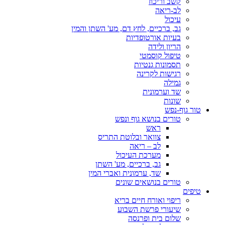
קשב וריכוז
לב-ריאה
עיכול
גב, ברכיים, לחץ דם, מע' השתן והמין
בעיות אורטופדיות
הריון ולידה
טיפול קוסמטי
תסמונות גנטיות
רגישות לקרינה
גמילה
שד וערמונית
שונות
טור גוף-נפש
טורים בנושא גוף ונפש
ראש
צוואר ובלוטת התריס
לב – ריאה
מערכת העיכול
גב, ברכיים, מע' השתן
שד, ערמונית ואברי המין
טורים בנושאים שונים
טיפים
ריפוי ואורח חיים בריא
שיעורי פרשת השבוע
שלום בית ופרנסה