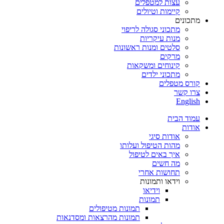
עצות למטפלים
קיימות וטיולים
מתכונים
מתכוני סגולה לריפוי
מנות עיקריות
סלטים ומנות ראשונות
מרקים
קינוחים ומשקאות
מתכוני ילדים
קורס מטפלים
צרו קשר
English
עמוד הבית
אודות
אודות סיגי
מהות הטיפול ועלותו
איך באים לטיפול
מה חשים
תחושות אחרי
וידאו ותמונות
וידיאו
תמונות
תמונות מטיפולים
תמונות מהרצאות ומסדנאות