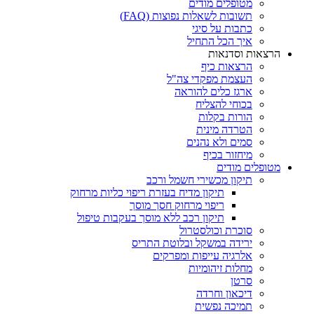
מטופלים מודים
תשובות לשאלות נפוצות (FAQ)
כתבות על סיגי
איך הכל התחיל
הרצאות וסדנאות
הרצאות כיף
העצמת מפקדי צה"ל
ארגז כלים להוראה
בכוחי להצליח
הורות בקלות
הטרדה מינית
סמים ולא נהנים
מיחזור בכיף
מטופלים מודים
תיקון מכשירי חשמל ורכב
תיקון מדיח בעזרת ריפוי כליות מרחוק
ריפוי מרחוק חסך מוסך
תיקון רכב ללא מוסך בעקבות טיפול
סוכרת וכולסטרול
ירידה במשקל ובלוטת התריס
אלרגיה עייפות ומפרקים
מחלות זיהומיות
סרטן
דיכאון וחרדה
תמיכה נפשית