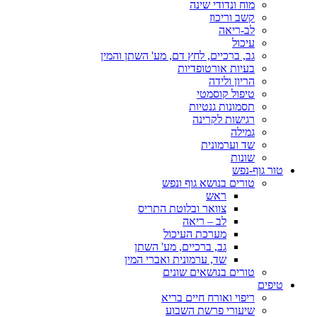
מוח ונדודי שינה
קשב וריכוז
לב-ריאה
עיכול
גב, ברכיים, לחץ דם, מע' השתן והמין
בעיות אורטופדיות
הריון ולידה
טיפול קוסמטי
תסמונות גנטיות
רגישות לקרינה
גמילה
שד וערמונית
שונות
טור גוף-נפש
טורים בנושא גוף ונפש
ראש
צוואר ובלוטת התריס
לב – ריאה
מערכת העיכול
גב, ברכיים, מע' השתן
שד, ערמונית ואברי המין
טורים בנושאים שונים
טיפים
ריפוי ואורח חיים בריא
שיעורי פרשת השבוע