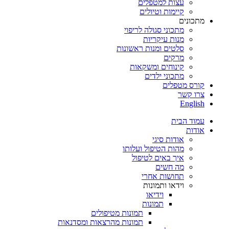
עצות למטפלים
קיימות וטיולים
מתכונים
מתכוני סגולה לריפוי
מנות עיקריות
סלטים ומנות ראשונות
מרקים
קינוחים ומשקאות
מתכוני ילדים
קורס מטפלים
צרו קשר
English
עמוד הבית
אודות
אודות סיגי
מהות הטיפול ועלותו
איך באים לטיפול
מה חשים
תחושות אחרי
וידאו ותמונות
וידיאו
תמונות
תמונות מטיפולים
תמונות מהרצאות ומסדנאות