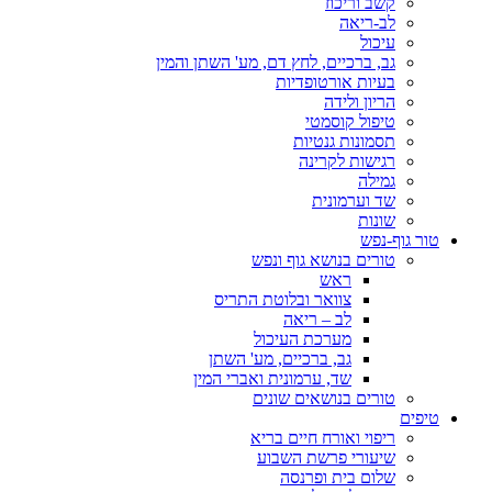
קשב וריכוז
לב-ריאה
עיכול
גב, ברכיים, לחץ דם, מע' השתן והמין
בעיות אורטופדיות
הריון ולידה
טיפול קוסמטי
תסמונות גנטיות
רגישות לקרינה
גמילה
שד וערמונית
שונות
טור גוף-נפש
טורים בנושא גוף ונפש
ראש
צוואר ובלוטת התריס
לב – ריאה
מערכת העיכול
גב, ברכיים, מע' השתן
שד, ערמונית ואברי המין
טורים בנושאים שונים
טיפים
ריפוי ואורח חיים בריא
שיעורי פרשת השבוע
שלום בית ופרנסה