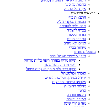
תשובות לשאלות נפוצות (FAQ)
כתבות על סיגי
איך הכל התחיל
הרצאות וסדנאות
הרצאות כיף
העצמת מפקדי צה"ל
ארגז כלים להוראה
בכוחי להצליח
הורות בקלות
הטרדה מינית
סמים ולא נהנים
מיחזור בכיף
מטופלים מודים
תיקון מכשירי חשמל ורכב
תיקון מדיח בעזרת ריפוי כליות מרחוק
ריפוי מרחוק חסך מוסך
תיקון רכב ללא מוסך בעקבות טיפול
סוכרת וכולסטרול
ירידה במשקל ובלוטת התריס
אלרגיה עייפות ומפרקים
מחלות זיהומיות
סרטן
דיכאון וחרדה
תמיכה נפשית
מוח ונדודי שינה