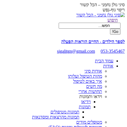
Skip
סיגי גולן נחמני – הכל קשור
to
ריפוי גוף-נפש
content
Facebook
Search:
חיפוש
page
opens
in
new
לספר הילדים - החיים הוראות הפעלה
window
sigalitgn@gmail.com
053-3545467
עמוד הבית
אודות
אודות סיגי
מהות הטיפול ועלותו
איך באים לטיפול
מה חשים
תחושות אחרי
וידאו ותמונות
וידיאו
תמונות
תמונות מטיפולים
תמונות מהרצאות ומסדנאות
מטופלים מודים