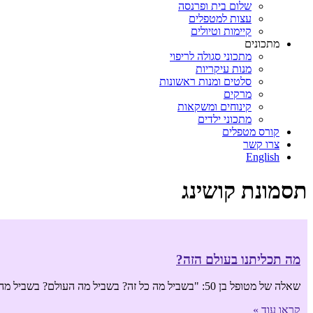
שלום בית ופרנסה
עצות למטפלים
קיימות וטיולים
מתכונים
מתכוני סגולה לריפוי
מנות עיקריות
סלטים ומנות ראשונות
מרקים
קינוחים ומשקאות
מתכוני ילדים
קורס מטפלים
צרו קשר
English
תסמונת קושינג
מה תכליתנו בעולם הזה?
שאלה של מטופל בן 50: "בשביל מה כל זה? בשביל מה העולם? בשביל מה לחיות? טוב, יש לי ילדים… אז אחיה למענם עד גיל 70".
קראו עוד »