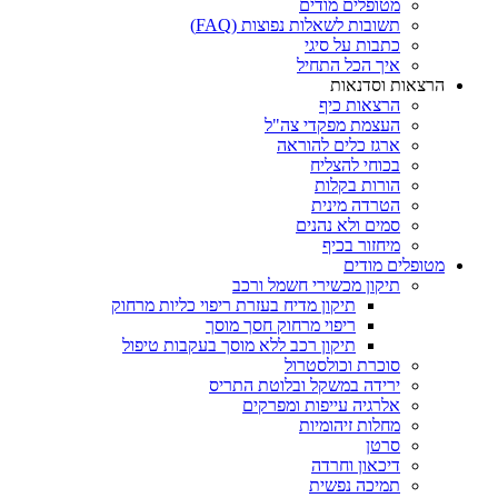
מטופלים מודים
תשובות לשאלות נפוצות (FAQ)
כתבות על סיגי
איך הכל התחיל
הרצאות וסדנאות
הרצאות כיף
העצמת מפקדי צה"ל
ארגז כלים להוראה
בכוחי להצליח
הורות בקלות
הטרדה מינית
סמים ולא נהנים
מיחזור בכיף
מטופלים מודים
תיקון מכשירי חשמל ורכב
תיקון מדיח בעזרת ריפוי כליות מרחוק
ריפוי מרחוק חסך מוסך
תיקון רכב ללא מוסך בעקבות טיפול
סוכרת וכולסטרול
ירידה במשקל ובלוטת התריס
אלרגיה עייפות ומפרקים
מחלות זיהומיות
סרטן
דיכאון וחרדה
תמיכה נפשית