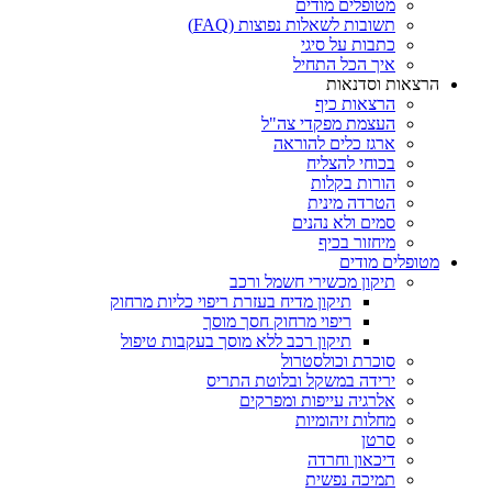
מטופלים מודים
תשובות לשאלות נפוצות (FAQ)
כתבות על סיגי
איך הכל התחיל
הרצאות וסדנאות
הרצאות כיף
העצמת מפקדי צה"ל
ארגז כלים להוראה
בכוחי להצליח
הורות בקלות
הטרדה מינית
סמים ולא נהנים
מיחזור בכיף
מטופלים מודים
תיקון מכשירי חשמל ורכב
תיקון מדיח בעזרת ריפוי כליות מרחוק
ריפוי מרחוק חסך מוסך
תיקון רכב ללא מוסך בעקבות טיפול
סוכרת וכולסטרול
ירידה במשקל ובלוטת התריס
אלרגיה עייפות ומפרקים
מחלות זיהומיות
סרטן
דיכאון וחרדה
תמיכה נפשית