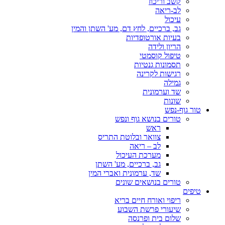
קשב וריכוז
לב-ריאה
עיכול
גב, ברכיים, לחץ דם, מע' השתן והמין
בעיות אורטופדיות
הריון ולידה
טיפול קוסמטי
תסמונות גנטיות
רגישות לקרינה
גמילה
שד וערמונית
שונות
טור גוף-נפש
טורים בנושא גוף ונפש
ראש
צוואר ובלוטת התריס
לב – ריאה
מערכת העיכול
גב, ברכיים, מע' השתן
שד, ערמונית ואברי המין
טורים בנושאים שונים
טיפים
ריפוי ואורח חיים בריא
שיעורי פרשת השבוע
שלום בית ופרנסה