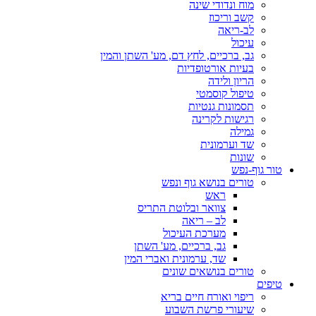
מוח ונדודי שינה
קשב וריכוז
לב-ריאה
עיכול
גב, ברכיים, לחץ דם, מע' השתן והמין
בעיות אורטופדיות
הריון ולידה
טיפול קוסמטי
תסמונות גנטיות
רגישות לקרינה
גמילה
שד וערמונית
שונות
טור גוף-נפש
טורים בנושא גוף ונפש
ראש
צוואר ובלוטת התריס
לב – ריאה
מערכת העיכול
גב, ברכיים, מע' השתן
שד, ערמונית ואברי המין
טורים בנושאים שונים
טיפים
ריפוי ואורח חיים בריא
שיעורי פרשת השבוע