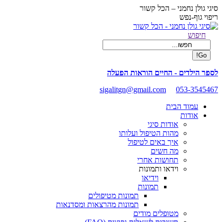
Skip
סיגי גולן נחמני – הכל קשור
to
ריפוי גוף-נפש
content
Facebook
Search:
חיפוש
page
opens
in
new
לספר הילדים - החיים הוראות הפעלה
window
sigalitgn@gmail.com
053-3545467
עמוד הבית
אודות
אודות סיגי
מהות הטיפול ועלותו
איך באים לטיפול
מה חשים
תחושות אחרי
וידאו ותמונות
וידיאו
תמונות
תמונות מטיפולים
תמונות מהרצאות ומסדנאות
מטופלים מודים