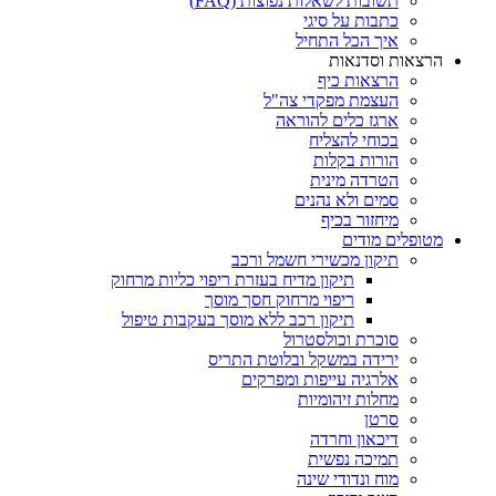
תשובות לשאלות נפוצות (FAQ)
כתבות על סיגי
איך הכל התחיל
הרצאות וסדנאות
הרצאות כיף
העצמת מפקדי צה"ל
ארגז כלים להוראה
בכוחי להצליח
הורות בקלות
הטרדה מינית
סמים ולא נהנים
מיחזור בכיף
מטופלים מודים
תיקון מכשירי חשמל ורכב
תיקון מדיח בעזרת ריפוי כליות מרחוק
ריפוי מרחוק חסך מוסך
תיקון רכב ללא מוסך בעקבות טיפול
סוכרת וכולסטרול
ירידה במשקל ובלוטת התריס
אלרגיה עייפות ומפרקים
מחלות זיהומיות
סרטן
דיכאון וחרדה
תמיכה נפשית
מוח ונדודי שינה