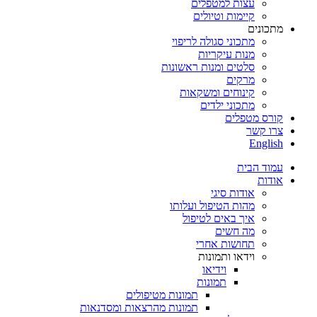
עצות למטפלים
קיימות וטיולים
מתכונים
מתכוני סגולה לריפוי
מנות עיקריות
סלטים ומנות ראשונות
מרקים
קינוחים ומשקאות
מתכוני ילדים
קורס מטפלים
צרו קשר
English
עמוד הבית
אודות
אודות סיגי
מהות הטיפול ועלותו
איך באים לטיפול
מה חשים
תחושות אחרי
וידאו ותמונות
וידיאו
תמונות
תמונות מטיפולים
תמונות מהרצאות ומסדנאות