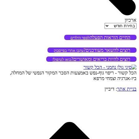
ארכיון
ארכיון
החיים הוראות הפעלה
לספר הילדים
רוצים להשאר מעודכנים?
עקבו אחרי בפייסבוק
רוצים להיות בריאים ומאושרים?
בואו לטיפול!
הכל קשור - ריפוי גוף-נפש באמצעות הסבר המקור הנפשי של המחלה,
ביו-אנרגיה וצמחי מרפא
בניית אתר
: דיביין
o
to
op