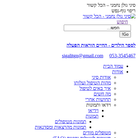
Skip
סיגי גולן נחמני – הכל קשור
to
ריפוי גוף-נפש
content
Facebook
Search:
חיפוש
page
opens
in
new
לספר הילדים - החיים הוראות הפעלה
window
sigalitgn@gmail.com
053-3545467
עמוד הבית
אודות
אודות סיגי
מהות הטיפול ועלותו
איך באים לטיפול
מה חשים
תחושות אחרי
וידאו ותמונות
וידיאו
תמונות
תמונות מטיפולים
תמונות מהרצאות ומסדנאות
מטופלים מודים