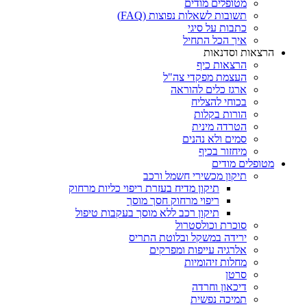
מטופלים מודים
תשובות לשאלות נפוצות (FAQ)
כתבות על סיגי
איך הכל התחיל
הרצאות וסדנאות
הרצאות כיף
העצמת מפקדי צה"ל
ארגז כלים להוראה
בכוחי להצליח
הורות בקלות
הטרדה מינית
סמים ולא נהנים
מיחזור בכיף
מטופלים מודים
תיקון מכשירי חשמל ורכב
תיקון מדיח בעזרת ריפוי כליות מרחוק
ריפוי מרחוק חסך מוסך
תיקון רכב ללא מוסך בעקבות טיפול
סוכרת וכולסטרול
ירידה במשקל ובלוטת התריס
אלרגיה עייפות ומפרקים
מחלות זיהומיות
סרטן
דיכאון וחרדה
תמיכה נפשית