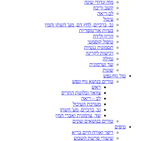
מוח ונדודי שינה
קשב וריכוז
לב-ריאה
עיכול
גב, ברכיים, לחץ דם, מע' השתן והמין
בעיות אורטופדיות
הריון ולידה
טיפול קוסמטי
תסמונות גנטיות
רגישות לקרינה
גמילה
שד וערמונית
שונות
טור גוף-נפש
טורים בנושא גוף ונפש
ראש
צוואר ובלוטת התריס
לב – ריאה
מערכת העיכול
גב, ברכיים, מע' השתן
שד, ערמונית ואברי המין
טורים בנושאים שונים
טיפים
ריפוי ואורח חיים בריא
שיעורי פרשת השבוע