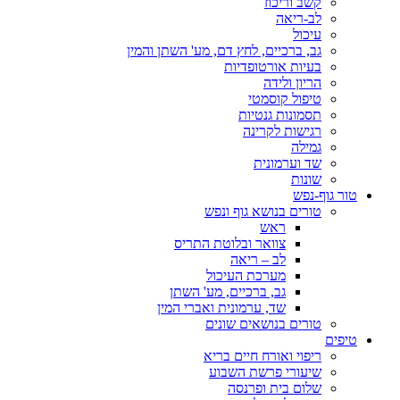
קשב וריכוז
לב-ריאה
עיכול
גב, ברכיים, לחץ דם, מע' השתן והמין
בעיות אורטופדיות
הריון ולידה
טיפול קוסמטי
תסמונות גנטיות
רגישות לקרינה
גמילה
שד וערמונית
שונות
טור גוף-נפש
טורים בנושא גוף ונפש
ראש
צוואר ובלוטת התריס
לב – ריאה
מערכת העיכול
גב, ברכיים, מע' השתן
שד, ערמונית ואברי המין
טורים בנושאים שונים
טיפים
ריפוי ואורח חיים בריא
שיעורי פרשת השבוע
שלום בית ופרנסה