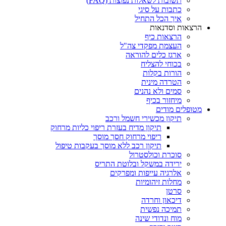
תשובות לשאלות נפוצות (FAQ)
כתבות על סיגי
איך הכל התחיל
הרצאות וסדנאות
הרצאות כיף
העצמת מפקדי צה"ל
ארגז כלים להוראה
בכוחי להצליח
הורות בקלות
הטרדה מינית
סמים ולא נהנים
מיחזור בכיף
מטופלים מודים
תיקון מכשירי חשמל ורכב
תיקון מדיח בעזרת ריפוי כליות מרחוק
ריפוי מרחוק חסך מוסך
תיקון רכב ללא מוסך בעקבות טיפול
סוכרת וכולסטרול
ירידה במשקל ובלוטת התריס
אלרגיה עייפות ומפרקים
מחלות זיהומיות
סרטן
דיכאון וחרדה
תמיכה נפשית
מוח ונדודי שינה