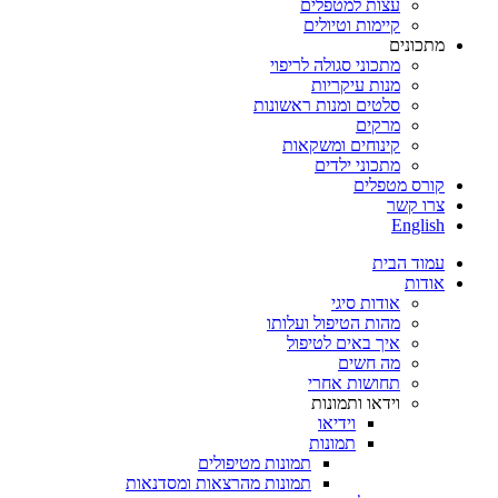
עצות למטפלים
קיימות וטיולים
מתכונים
מתכוני סגולה לריפוי
מנות עיקריות
סלטים ומנות ראשונות
מרקים
קינוחים ומשקאות
מתכוני ילדים
קורס מטפלים
צרו קשר
English
עמוד הבית
אודות
אודות סיגי
מהות הטיפול ועלותו
איך באים לטיפול
מה חשים
תחושות אחרי
וידאו ותמונות
וידיאו
תמונות
תמונות מטיפולים
תמונות מהרצאות ומסדנאות