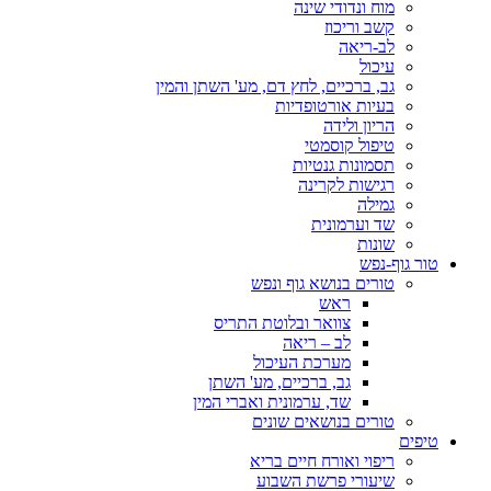
מוח ונדודי שינה
קשב וריכוז
לב-ריאה
עיכול
גב, ברכיים, לחץ דם, מע' השתן והמין
בעיות אורטופדיות
הריון ולידה
טיפול קוסמטי
תסמונות גנטיות
רגישות לקרינה
גמילה
שד וערמונית
שונות
טור גוף-נפש
טורים בנושא גוף ונפש
ראש
צוואר ובלוטת התריס
לב – ריאה
מערכת העיכול
גב, ברכיים, מע' השתן
שד, ערמונית ואברי המין
טורים בנושאים שונים
טיפים
ריפוי ואורח חיים בריא
שיעורי פרשת השבוע