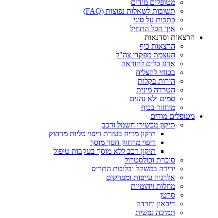
מטופלים מודים
תשובות לשאלות נפוצות (FAQ)
כתבות על סיגי
איך הכל התחיל
הרצאות וסדנאות
הרצאות כיף
העצמת מפקדי צה"ל
ארגז כלים להוראה
בכוחי להצליח
הורות בקלות
הטרדה מינית
סמים ולא נהנים
מיחזור בכיף
מטופלים מודים
תיקון מכשירי חשמל ורכב
תיקון מדיח בעזרת ריפוי כליות מרחוק
ריפוי מרחוק חסך מוסך
תיקון רכב ללא מוסך בעקבות טיפול
סוכרת וכולסטרול
ירידה במשקל ובלוטת התריס
אלרגיה עייפות ומפרקים
מחלות זיהומיות
סרטן
דיכאון וחרדה
תמיכה נפשית