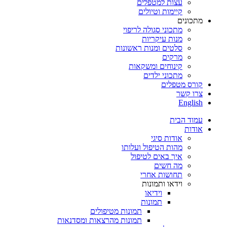
עצות למטפלים
קיימות וטיולים
מתכונים
מתכוני סגולה לריפוי
מנות עיקריות
סלטים ומנות ראשונות
מרקים
קינוחים ומשקאות
מתכוני ילדים
קורס מטפלים
צרו קשר
English
עמוד הבית
אודות
אודות סיגי
מהות הטיפול ועלותו
איך באים לטיפול
מה חשים
תחושות אחרי
וידאו ותמונות
וידיאו
תמונות
תמונות מטיפולים
תמונות מהרצאות ומסדנאות