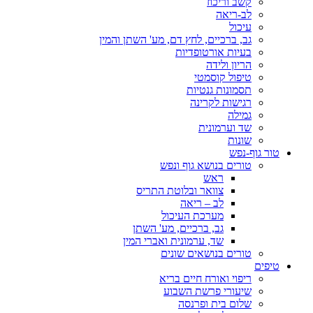
קשב וריכוז
לב-ריאה
עיכול
גב, ברכיים, לחץ דם, מע' השתן והמין
בעיות אורטופדיות
הריון ולידה
טיפול קוסמטי
תסמונות גנטיות
רגישות לקרינה
גמילה
שד וערמונית
שונות
טור גוף-נפש
טורים בנושא גוף ונפש
ראש
צוואר ובלוטת התריס
לב – ריאה
מערכת העיכול
גב, ברכיים, מע' השתן
שד, ערמונית ואברי המין
טורים בנושאים שונים
טיפים
ריפוי ואורח חיים בריא
שיעורי פרשת השבוע
שלום בית ופרנסה