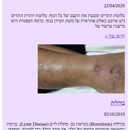
22/04/2020
בלוטת התריס קובעת את הקצב של כל הגוף. בלוטת יותרת התריס
(יש ארבע כאלו) אחראית על משק הסידן בגוף. ברמה הנפשית היא
מייצגת ערעור על
קראו עוד »
בורליה
05/10/2019
בורליה (Borreliosis) נקראת גם מחלת ליים (Lyme Disease). נגרמת
כתוצאה מעקיצת קרציה של כלב. אין צורך בכלב כדי להדבק. מספיק