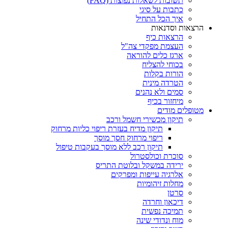
תשובות לשאלות נפוצות (FAQ)
כתבות על סיגי
איך הכל התחיל
הרצאות וסדנאות
הרצאות כיף
העצמת מפקדי צה"ל
ארגז כלים להוראה
בכוחי להצליח
הורות בקלות
הטרדה מינית
סמים ולא נהנים
מיחזור בכיף
מטופלים מודים
תיקון מכשירי חשמל ורכב
תיקון מדיח בעזרת ריפוי כליות מרחוק
ריפוי מרחוק חסך מוסך
תיקון רכב ללא מוסך בעקבות טיפול
סוכרת וכולסטרול
ירידה במשקל ובלוטת התריס
אלרגיה עייפות ומפרקים
מחלות זיהומיות
סרטן
דיכאון וחרדה
תמיכה נפשית
מוח ונדודי שינה