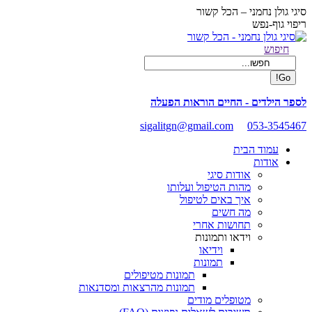
Skip
סיגי גולן נחמני – הכל קשור
to
ריפוי גוף-נפש
content
Facebook
Search:
חיפוש
page
opens
in
new
לספר הילדים - החיים הוראות הפעלה
window
sigalitgn@gmail.com
053-3545467
עמוד הבית
אודות
אודות סיגי
מהות הטיפול ועלותו
איך באים לטיפול
מה חשים
תחושות אחרי
וידאו ותמונות
וידיאו
תמונות
תמונות מטיפולים
תמונות מהרצאות ומסדנאות
מטופלים מודים