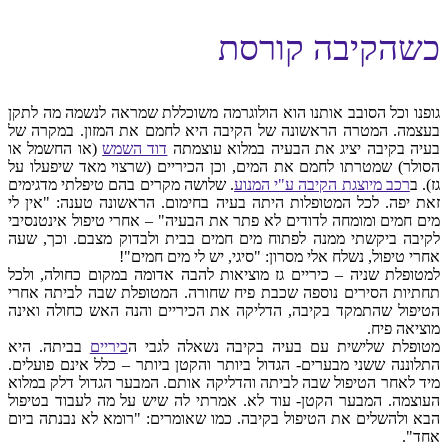
כשהקיבה קורסת
גופנו וכל הסובב אותנו הוא הולוגרמה משוכללת שמראה לנשמה מה לתקן
בעצמה. המטרה הראשונה של הקיבה היא לחמם את המזון. במקרה של
בעיה בקיבה יציג את הבעיה במלוא עוצמתה
דוד השמש
(או החשמל או
הסולר) שמטרתו לחמם את המים, וכן הכיריים (שרצוי מאד שיפעלו על
גז). ב
רכב מיוצגת הקיבה ע"י המנוע
. שלושה מקרים בהם טיפלתי מדגימים
זאת יפה. לכל המטופלות היתה בעיה בחימום. הראשונה טענה: "אין לי
מים חמים ומומחה לדודים לא פתר את הבעיה" – אחרי טיפול אינטנסיבי
לקיבה ביקשתי ממנה לפתוח מים חמים בבית ולבדוק מצבם. וכך, שעה
אחרי
טיפול, נשלח אלי מסרון: "סיגי, יש לי מים חמים"!
למטופלת שניה – כיריים גז מוציאות להבה אדומה במקום כחולה, ולכל
תחתיות הסירים נוספה שכבת פיח שחורה. המטופלת שבה לביתה אחרי
הטיפול שהתמקד בקיבה, הדליקה את הכיריים והנה האש כחולה ואינה
מוציאה פיח.
מטופלת שלישית עם בעיה בקיבה נשאלה לגבי ה
כיריים
בביתה. היא
התלוננה ששני מבערים- הגדול ביותר והקטן ביותר – כלל אינם פועלים.
מיד לאחר הטיפול שבה לביתה והדליקה אותם. המבער הגדול דלק במלוא
העוצמה. המבער הקטן- עוד לא. אמרתי לה שיש על מה לעבוד בטיפול
הבא ולהשלים את הטיפול בקיבה. כמו שאומרים: "רומא לא נבנתה ביום
אחד".