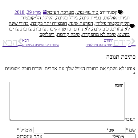
קטגוריות:
טור גוף-נפש
,
מערכת העיכול
מרץ 29, 2018
תגיות:
אולקוס
,
בעיית קיבה
,
גידול בקיבה
,
הליקו
,
הליקובטור
,
הליקובקטור פילורי
,
הפרעת שינה
,
חומציות יתר בקיבה
,
כדורי שינה
לא עוזרים
,
כיב קיבה
,
לא נרדם
,
סרטן הקיבה
,
צרבות
,
צרבת
,
צריבה
בוושט
,
קיבה לא מתפקדת
,
קיבה קורסת
,
ריפלוקס
קודם
הבא
הקודם
הבא
ריפוי צהבת פיזיולוגית
שיפור ריכוז וציונים בלימודים
כתיבת תגובה
אנחנו לא נשתף את כתובת המייל שלך עם אחרים. שדות חובה מסומנים
*
תגובה
שם *
אימייל *
אֲתַר אִינטֶרנֶט