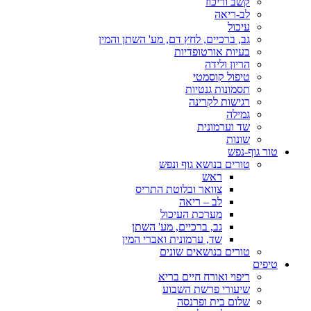
קשב וריכוז
לב-ריאה
עיכול
גב, ברכיים, לחץ דם, מע' השתן והמין
בעיות אורטופדיות
הריון ולידה
טיפול קוסמטי
תסמונות גנטיות
רגישות לקרינה
גמילה
שד וערמונית
שונות
טור גוף-נפש
טורים בנושא גוף ונפש
ראש
צוואר ובלוטת התריס
לב – ריאה
מערכת העיכול
גב, ברכיים, מע' השתן
שד, ערמונית ואברי המין
טורים בנושאים שונים
טיפים
ריפוי ואורח חיים בריא
שיעורי פרשת השבוע
שלום בית ופרנסה