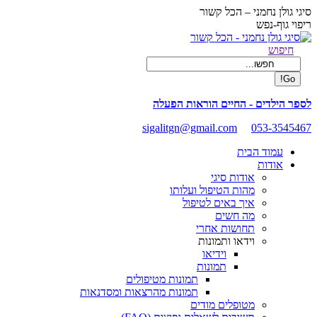
Skip
סיגי גולן נחמני – הכל קשור
to
ריפוי גוף-נפש
content
Facebook
Search:
חיפוש
page
opens
in
new
לספר הילדים - החיים הוראות הפעלה
window
sigalitgn@gmail.com
053-3545467
עמוד הבית
אודות
אודות סיגי
מהות הטיפול ועלותו
איך באים לטיפול
מה חשים
תחושות אחרי
וידאו ותמונות
וידיאו
תמונות
תמונות מטיפולים
תמונות מהרצאות ומסדנאות
מטופלים מודים