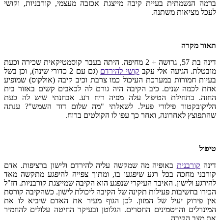
ברמה הנשמתית בעיית קיבה מייצגת אכזבה מעצמי, קורבניות, וקושי
לעכל מציאות משתנה.
תאור מקרה
דינה בת 57, גרושה + 2 מחיפה. היתה בעבר קוסמטיקאית שכירה וכעת
מובטלת. הגיעה אלי עקב
קושי להירדם
(גם עם 2 כדורי שינה), וכן בשל
בעיות חמורות במערכת העיכול כמו צרבת וכיב קיבה (אולקוס) שמופיע
אחת לכמה שנים. כיב הקיבה היה גורם לה לכאבים קשים באזור בית
החזה. בתחילת הטיפול עלה מפיה ריח רע. אבחנתי שיש לה כעת
הליקובקטור פילורי פעיל. לשאלתי "מה שלום דוד השמש"? ענתה
שהתפוצץ לאחרונה, ואחר כך עפו לו הקולטים ברוח.
טיפול
דינה
קורבנית
באופיה מה שמקשה עליה להירדם ולישון ברציפות. אדם
קורבני מחכה בכל רגע שיפגעו בו, ומתוך צפייה להיפגע מתקשה מאד
להירגע ולישון. האיבר העיקרי שנפגע הוא הקיבה שמייצגת קורבניות. חז"ל
הכירו בחשיבות פעילות תקינה של הקיבה ליכולת לישון. כשהקיבה קורסת
אין פירוק יעיל של המזון. לכן הגוף מעיר את האדם שיביא לו את
המינרלים והויטמינים החסרים. הגלוטן ובעיקר החיטה עלולים להחמיר
את מצב הקיבה.