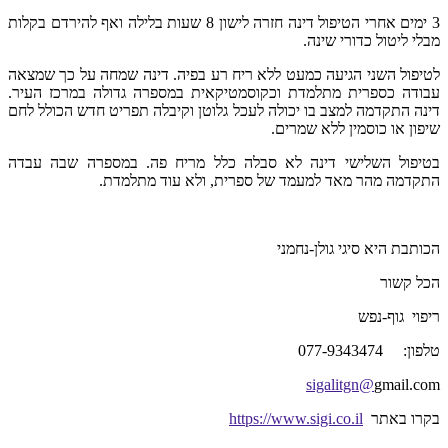
3 ימים אחרי הטיפול דינה חזרה לישון 8 שעות בלילה ואף להירדם בקלות
מבלי ליטול כדורי שינה.
לטיפול השני הגיעה כמעט ללא ריח רע בפיה. דינה שמחה על כך שמצאה
עבודה כספרית מתלמדת וכקוסמטיקאית במספרה גדולה במרכז העיר.
דינה התקדמה למצב בו יכולה לעכל גלוטן וקיבלה תפריט חדש הכולל לחם
שיפון או כוסמין ללא שמרים.
בטיפול השלישי דינה לא סבלה כלל מריח פה. במספרה שבה עבדה
התקדמה מהר מאד למעמד של ספרית, ולא עוד מתלמדת.
הכותבת היא סיגי גולן-נחמני
הכל קשור
ריפוי גוף-נפש
טלפון: 077-9343474
sigalitgn@
gmail.com
בקרו באתר
https://www.sigi.co.il