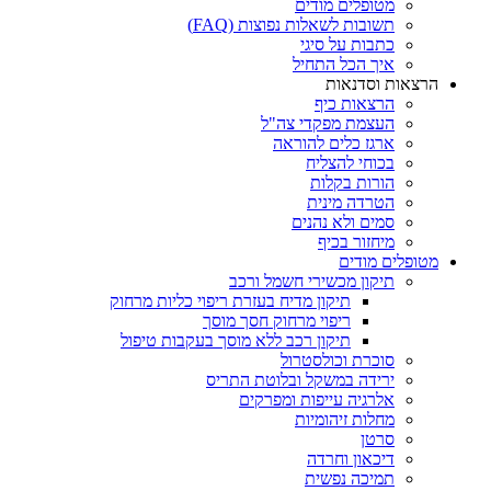
מטופלים מודים
תשובות לשאלות נפוצות (FAQ)
כתבות על סיגי
איך הכל התחיל
הרצאות וסדנאות
הרצאות כיף
העצמת מפקדי צה"ל
ארגז כלים להוראה
בכוחי להצליח
הורות בקלות
הטרדה מינית
סמים ולא נהנים
מיחזור בכיף
מטופלים מודים
תיקון מכשירי חשמל ורכב
תיקון מדיח בעזרת ריפוי כליות מרחוק
ריפוי מרחוק חסך מוסך
תיקון רכב ללא מוסך בעקבות טיפול
סוכרת וכולסטרול
ירידה במשקל ובלוטת התריס
אלרגיה עייפות ומפרקים
מחלות זיהומיות
סרטן
דיכאון וחרדה
תמיכה נפשית