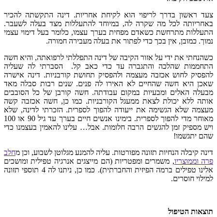
צעד ראשון בדרך לריפוי הוא לקיחת אחריות. דינה התקשתה להכיר
באחריותה לכל מה שקרה לה, במיוחד להתעללות מצד בעלה לשעבר.
התעללות מתרחשת כשאדם מפחית בערך עצמו, כלומר בעל דימוי עצמי
נמוך. כמובן, אין בכך כדי לפתור את בעלה מעבירה חמורה.
כשהנחתי את ידי על אזור הקיבה של דינה התפללתי לרפואתה, והיא חשה
התחממות שהלכה והתגברה עד כדי כאב קל. הסברתי לה שעליה
להפסיק לחוש אכזבה מעצמה ולהפסיק תחושת קורבניות. דינה אישרה
שאכן היא חשה שהחיים לא האירו לה פנים. שנים רבות סבלה מאד
מבעלה האלים ומבעיות במקום עבודתה. חשה קורבן של כל הסובבים
אותה ללא יכולת לצאת ממעגל הקורבניות. כמו כן, חשה אכזבה קשה
מעצמה שלא הגשימה את ייעודה להפוך לספרית. הזכרתי לדינה, שלא
מאוחר מדי להפוך לספרית. בימינו אנשים חיים בערך עד גיל 90 או 100
ויש מספיק זמן להגשים הרבה חלומות. אבל… עלינו להאמין בעצמנו כדי
שהם יתגשמו!
דינה קיבלה הנחיות תזונה מפורטות. עליה להמנע מגלוטן לשבוע, וכן מ
חלב
פרה וממוצריו
, משמרים ומפטריות (הם מייצגים אנרגיה טפילית ומושכים
אלינו טפילים ברמה הפיזית והחברתית). כמו כן, ניתנו לה 4 תוספי תזונה
למילוי חוסרים.
תוצאות הטיפול