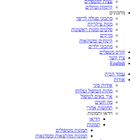
עצות למטפלים
קיימות וטיולים
מתכונים
מתכוני סגולה לריפוי
מנות עיקריות
סלטים ומנות ראשונות
מרקים
קינוחים ומשקאות
מתכוני ילדים
קורס מטפלים
צרו קשר
English
עמוד הבית
אודות
אודות סיגי
מהות הטיפול ועלותו
איך באים לטיפול
מה חשים
תחושות אחרי
וידאו ותמונות
וידיאו
תמונות
תמונות מטיפולים
תמונות מהרצאות ומסדנאות