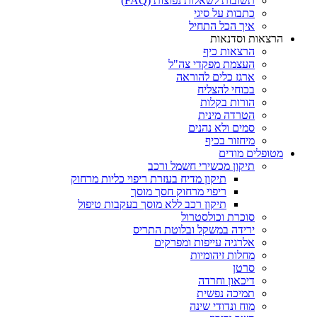
תשובות לשאלות נפוצות (FAQ)
כתבות על סיגי
איך הכל התחיל
הרצאות וסדנאות
הרצאות כיף
העצמת מפקדי צה"ל
ארגז כלים להוראה
בכוחי להצליח
הורות בקלות
הטרדה מינית
סמים ולא נהנים
מיחזור בכיף
מטופלים מודים
תיקון מכשירי חשמל ורכב
תיקון מדיח בעזרת ריפוי כליות מרחוק
ריפוי מרחוק חסך מוסך
תיקון רכב ללא מוסך בעקבות טיפול
סוכרת וכולסטרול
ירידה במשקל ובלוטת התריס
אלרגיה עייפות ומפרקים
מחלות זיהומיות
סרטן
דיכאון וחרדה
תמיכה נפשית
מוח ונדודי שינה