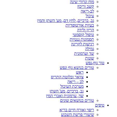
מוח ונדודי שינה
קשב וריכוז
לב-ריאה
עיכול
גב, ברכיים, לחץ דם, מע' השתן והמין
בעיות אורטופדיות
הריון ולידה
טיפול קוסמטי
תסמונות גנטיות
רגישות לקרינה
גמילה
שד וערמונית
שונות
טור גוף-נפש
טורים בנושא גוף ונפש
ראש
צוואר ובלוטת התריס
לב – ריאה
מערכת העיכול
גב, ברכיים, מע' השתן
שד, ערמונית ואברי המין
טורים בנושאים שונים
טיפים
ריפוי ואורח חיים בריא
שיעורי פרשת השבוע