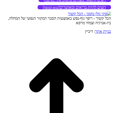
עקבו אחרי בפייסבוק
רוצים להיות בריאים ומאושרים?
בואו לטיפול!
הכל קשור - ריפוי גוף-נפש באמצעות הסבר המקור הנפשי של המחלה,
ביו-אנרגיה וצמחי מרפא
בניית אתר
: דיביין
o
to
op