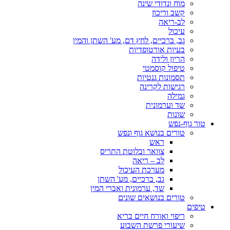
מוח ונדודי שינה
קשב וריכוז
לב-ריאה
עיכול
גב, ברכיים, לחץ דם, מע' השתן והמין
בעיות אורטופדיות
הריון ולידה
טיפול קוסמטי
תסמונות גנטיות
רגישות לקרינה
גמילה
שד וערמונית
שונות
טור גוף-נפש
טורים בנושא גוף ונפש
ראש
צוואר ובלוטת התריס
לב – ריאה
מערכת העיכול
גב, ברכיים, מע' השתן
שד, ערמונית ואברי המין
טורים בנושאים שונים
טיפים
ריפוי ואורח חיים בריא
שיעורי פרשת השבוע