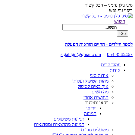
Skip
סיגי גולן נחמני – הכל קשור
to
ריפוי גוף-נפש
content
Facebook
Search:
חיפוש
page
opens
in
new
לספר הילדים - החיים הוראות הפעלה
window
sigalitgn@gmail.com
053-3545467
עמוד הבית
אודות
אודות סיגי
מהות הטיפול ועלותו
איך באים לטיפול
מה חשים
תחושות אחרי
וידאו ותמונות
וידיאו
תמונות
תמונות מטיפולים
תמונות מהרצאות ומסדנאות
מטופלים מודים