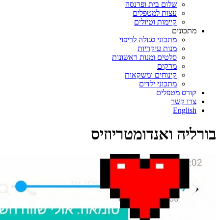
שלום בית ופרנסה
עצות למטפלים
קיימות וטיולים
מתכונים
מתכוני סגולה לריפוי
מנות עיקריות
סלטים ומנות ראשונות
מרקים
קינוחים ומשקאות
מתכוני ילדים
קורס מטפלים
צרו קשר
English
בורליה ואנדומטריוזיס