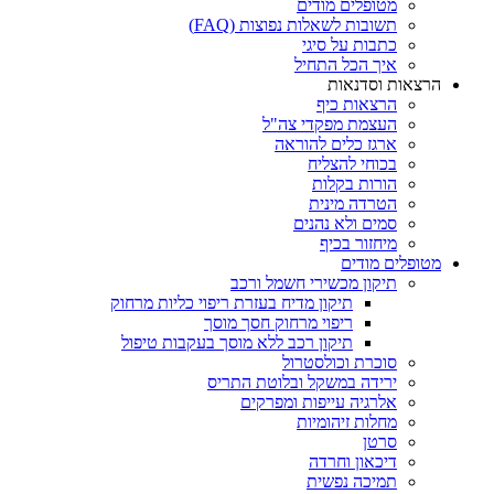
מטופלים מודים
תשובות לשאלות נפוצות (FAQ)
כתבות על סיגי
איך הכל התחיל
הרצאות וסדנאות
הרצאות כיף
העצמת מפקדי צה"ל
ארגז כלים להוראה
בכוחי להצליח
הורות בקלות
הטרדה מינית
סמים ולא נהנים
מיחזור בכיף
מטופלים מודים
תיקון מכשירי חשמל ורכב
תיקון מדיח בעזרת ריפוי כליות מרחוק
ריפוי מרחוק חסך מוסך
תיקון רכב ללא מוסך בעקבות טיפול
סוכרת וכולסטרול
ירידה במשקל ובלוטת התריס
אלרגיה עייפות ומפרקים
מחלות זיהומיות
סרטן
דיכאון וחרדה
תמיכה נפשית