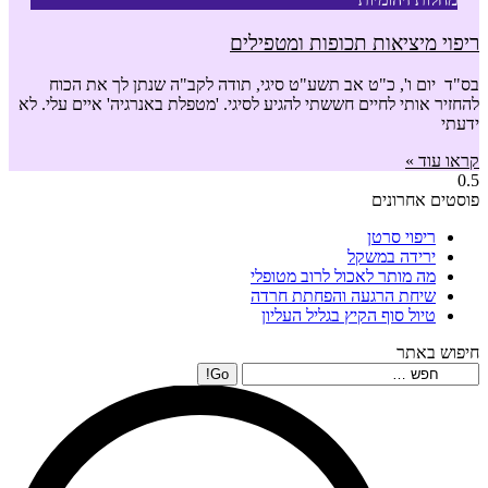
ריפוי מיציאות תכופות ומטפילים
בס"ד יום ו', כ"ט אב תשע"ט סיגי, תודה לקב"ה שנתן לך את הכוח
להחזיר אותי לחיים חששתי להגיע לסיגי. 'מטפלת באנרגיה' איים עלי. לא
ידעתי
קראו עוד »
פוסטים אחרונים
ריפוי סרטן
ירידה במשקל
מה מותר לאכול לרוב מטופלי
שיחת הרגעה והפחתת חרדה
טיול סוף הקיץ בגליל העליון
חיפוש באתר
Search: