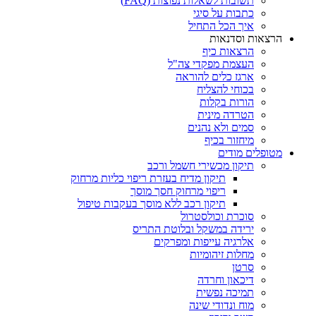
תשובות לשאלות נפוצות (FAQ)
כתבות על סיגי
איך הכל התחיל
הרצאות וסדנאות
הרצאות כיף
העצמת מפקדי צה"ל
ארגז כלים להוראה
בכוחי להצליח
הורות בקלות
הטרדה מינית
סמים ולא נהנים
מיחזור בכיף
מטופלים מודים
תיקון מכשירי חשמל ורכב
תיקון מדיח בעזרת ריפוי כליות מרחוק
ריפוי מרחוק חסך מוסך
תיקון רכב ללא מוסך בעקבות טיפול
סוכרת וכולסטרול
ירידה במשקל ובלוטת התריס
אלרגיה עייפות ומפרקים
מחלות זיהומיות
סרטן
דיכאון וחרדה
תמיכה נפשית
מוח ונדודי שינה