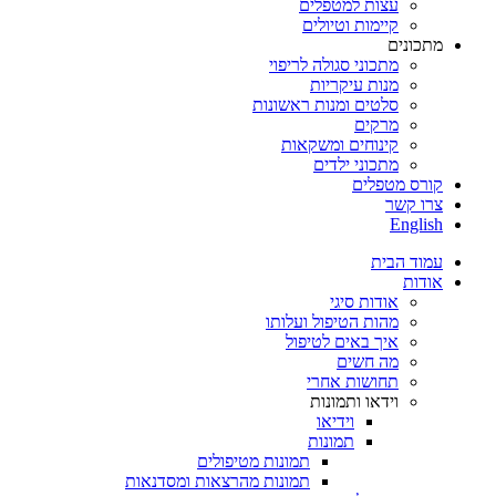
עצות למטפלים
קיימות וטיולים
מתכונים
מתכוני סגולה לריפוי
מנות עיקריות
סלטים ומנות ראשונות
מרקים
קינוחים ומשקאות
מתכוני ילדים
קורס מטפלים
צרו קשר
English
עמוד הבית
אודות
אודות סיגי
מהות הטיפול ועלותו
איך באים לטיפול
מה חשים
תחושות אחרי
וידאו ותמונות
וידיאו
תמונות
תמונות מטיפולים
תמונות מהרצאות ומסדנאות