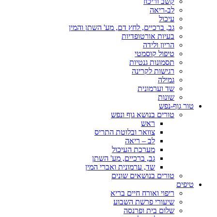
קשב וריכוז
לב-ריאה
עיכול
גב, ברכיים, לחץ דם, מע' השתן והמין
בעיות אורטופדיות
הריון ולידה
טיפול קוסמטי
תסמונות גנטיות
רגישות לקרינה
גמילה
שד וערמונית
שונות
טור גוף-נפש
טורים בנושא גוף ונפש
ראש
צוואר ובלוטת התריס
לב – ריאה
מערכת העיכול
גב, ברכיים, מע' השתן
שד, ערמונית ואברי המין
טורים בנושאים שונים
טיפים
ריפוי ואורח חיים בריא
שיעורי פרשת השבוע
שלום בית ופרנסה