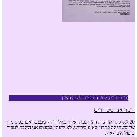
גב, ברכיים, לחץ דם, מע' השתן והמין
ריפוי אנדומטריוזיס
8.7.20 סיגי יקרה, תודה! הגעתי אליך בגלל חיידק מעצבן ואבן בכיס מרה
שחיפשתי לה פתרון שאינו כירורגי, לא ידעתי שבעצם אני הולכת לעבור
טיפול אובר-אול.