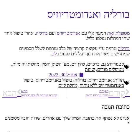
בורליה ואנדומטריוזיס
מטופלת זאת
הגיעה אלי עם
אנדומטריוזיס
ועם
בורליה
. אחרי טיפול אחד
שתי המחלות נעלמו כליל.
בורליה
נגרמת ע"י עקיצת קרציה של כלב וגורמת לשלל תסמינים
שמחלישים מאד את הגוף ועלולים לפגוע ב
לב
.
קטגוריות:
גב, ברכיים, לחץ דם, מע' השתן והמין
,
מחלות זיהומיות
,
מטופלים מודים
,
שונות
אפריל 30, 2022
תגיות:
אנדומטריוזיס
,
בורליה
,
טיפול באנדומטריוזיס
,
טיפול
באנדומטריוזיס ללא ניתוח
,
מחלת ליים
קודם
הבא
הקודם
הבא
ריפוי מחלות ריאה
החזרת שמחה לנערה בדיכאון
כתיבת תגובה
אנחנו לא נשתף את כתובת המייל שלך עם אחרים. שדות חובה מסומנים
*