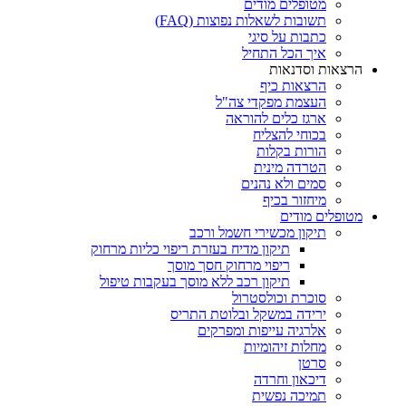
מטופלים מודים
תשובות לשאלות נפוצות (FAQ)
כתבות על סיגי
איך הכל התחיל
הרצאות וסדנאות
הרצאות כיף
העצמת מפקדי צה"ל
ארגז כלים להוראה
בכוחי להצליח
הורות בקלות
הטרדה מינית
סמים ולא נהנים
מיחזור בכיף
מטופלים מודים
תיקון מכשירי חשמל ורכב
תיקון מדיח בעזרת ריפוי כליות מרחוק
ריפוי מרחוק חסך מוסך
תיקון רכב ללא מוסך בעקבות טיפול
סוכרת וכולסטרול
ירידה במשקל ובלוטת התריס
אלרגיה עייפות ומפרקים
מחלות זיהומיות
סרטן
דיכאון וחרדה
תמיכה נפשית