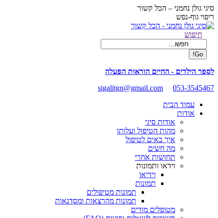
Skip
סיגי גולן נחמני – הכל קשור
to
ריפוי גוף-נפש
content
Facebook
Search:
חיפוש
page
opens
in
new
לספר הילדים - החיים הוראות הפעלה
window
sigalitgn@gmail.com
053-3545467
עמוד הבית
אודות
אודות סיגי
מהות הטיפול ועלותו
איך באים לטיפול
מה חשים
תחושות אחרי
וידאו ותמונות
וידיאו
תמונות
תמונות מטיפולים
תמונות מהרצאות ומסדנאות
מטופלים מודים