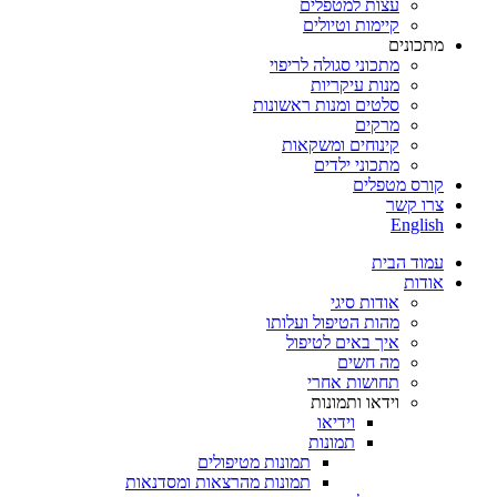
עצות למטפלים
קיימות וטיולים
מתכונים
מתכוני סגולה לריפוי
מנות עיקריות
סלטים ומנות ראשונות
מרקים
קינוחים ומשקאות
מתכוני ילדים
קורס מטפלים
צרו קשר
English
עמוד הבית
אודות
אודות סיגי
מהות הטיפול ועלותו
איך באים לטיפול
מה חשים
תחושות אחרי
וידאו ותמונות
וידיאו
תמונות
תמונות מטיפולים
תמונות מהרצאות ומסדנאות