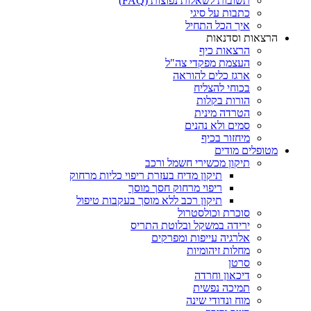
תשובות לשאלות נפוצות (FAQ)
כתבות על סיגי
איך הכל התחיל
הרצאות וסדנאות
הרצאות כיף
העצמת מפקדי צה"ל
ארגז כלים להוראה
בכוחי להצליח
הורות בקלות
הטרדה מינית
סמים ולא נהנים
מיחזור בכיף
מטופלים מודים
תיקון מכשירי חשמל ורכב
תיקון מדיח בעזרת ריפוי כליות מרחוק
ריפוי מרחוק חסך מוסך
תיקון רכב ללא מוסך בעקבות טיפול
סוכרת וכולסטרול
ירידה במשקל ובלוטת התריס
אלרגיה עייפות ומפרקים
מחלות זיהומיות
סרטן
דיכאון וחרדה
תמיכה נפשית
מוח ונדודי שינה