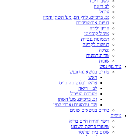
קשב וריכוז
לב-ריאה
עיכול
גב, ברכיים, לחץ דם, מע' השתן והמין
בעיות אורטופדיות
הריון ולידה
טיפול קוסמטי
תסמונות גנטיות
רגישות לקרינה
גמילה
שד וערמונית
שונות
טור גוף-נפש
טורים בנושא גוף ונפש
ראש
צוואר ובלוטת התריס
לב – ריאה
מערכת העיכול
גב, ברכיים, מע' השתן
שד, ערמונית ואברי המין
טורים בנושאים שונים
טיפים
ריפוי ואורח חיים בריא
שיעורי פרשת השבוע
שלום בית ופרנסה