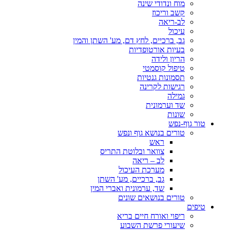
מוח ונדודי שינה
קשב וריכוז
לב-ריאה
עיכול
גב, ברכיים, לחץ דם, מע' השתן והמין
בעיות אורטופדיות
הריון ולידה
טיפול קוסמטי
תסמונות גנטיות
רגישות לקרינה
גמילה
שד וערמונית
שונות
טור גוף-נפש
טורים בנושא גוף ונפש
ראש
צוואר ובלוטת התריס
לב – ריאה
מערכת העיכול
גב, ברכיים, מע' השתן
שד, ערמונית ואברי המין
טורים בנושאים שונים
טיפים
ריפוי ואורח חיים בריא
שיעורי פרשת השבוע