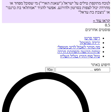
לנוכח מתקפת טילים על ישראל ("שאגת הארי") מי שסובל מפחד או
מחרדה יכול לצפות בסרטון ולהירגע. אפשר להגיד "אמתלאי בת כרנבו"
או "ניצבת בת עדאל"
קראו עוד »
פוסטים אחרונים
ריפוי סרטן
ירידה במשקל
מה מותר לאכול לרוב מטופלי
שיחת הרגעה והפחתת חרדה
טיול סוף הקיץ בגליל העליון
חיפוש באתר
Search: