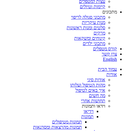
עצות למטפלים
קיימות וטיולים
מתכונים
מתכוני סגולה לריפוי
מנות עיקריות
סלטים ומנות ראשונות
מרקים
קינוחים ומשקאות
מתכוני ילדים
קורס מטפלים
צרו קשר
English
עמוד הבית
אודות
אודות סיגי
מהות הטיפול ועלותו
איך באים לטיפול
מה חשים
תחושות אחרי
וידאו ותמונות
וידיאו
תמונות
תמונות מטיפולים
תמונות מהרצאות ומסדנאות