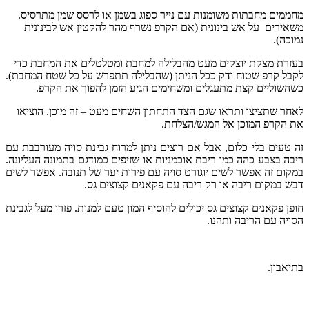
מחממים מחבתות משומנות עם נייר ספוג בשמן או לרסס שמן מתרסיס.
משאירים על אש בינונית (אם הקרפ נשרף מהר להקטין אש לבינונית
נמוכה).
בעזרת מצקת יוצקים מעט מהבלילה למחבת ומטלטלים את המחבת כדי
לקבל קרפ שטוח ודק ככל הניתן (שהבלילה תתפרש על כל שטח המחבת).
כשהשוליים קצת מתעגלים ומשחימים הגיע הזמן להפוך את הקרפ.
לאחר שתציצו ותראו שגם הצד התחתון השחים מעט – זה מוכן. הוציאו
את הקרפ המוכן אל המגש/הצלחת.
זה טעים בלי כלום, אבל אם רוצים ניתן למרוח גבינת סויה מעורבבת עם
ריבה בצבע כהה כמו ריבת אוכמניות או שזיפים כמודגם בתמונה העליונה.
במקום זה אפשר לשים יוגורט סויה עם פירות יער של תנובה. אפשר לשים
דבש במקום ריבה או רק ריבה עם פקאנים קצוצים גס.
חופן פקאנים קצוצים גס יכולים להוסיף המון טעם למנות. פזרו מעל לגבינת
הסויה עם הריבה ותהנו.
בתיאבון.