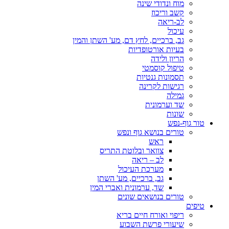
מוח ונדודי שינה
קשב וריכוז
לב-ריאה
עיכול
גב, ברכיים, לחץ דם, מע' השתן והמין
בעיות אורטופדיות
הריון ולידה
טיפול קוסמטי
תסמונות גנטיות
רגישות לקרינה
גמילה
שד וערמונית
שונות
טור גוף-נפש
טורים בנושא גוף ונפש
ראש
צוואר ובלוטת התריס
לב – ריאה
מערכת העיכול
גב, ברכיים, מע' השתן
שד, ערמונית ואברי המין
טורים בנושאים שונים
טיפים
ריפוי ואורח חיים בריא
שיעורי פרשת השבוע