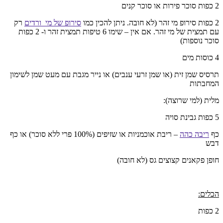
2 כפות סוכר פירות או סוכר קנים
2 כפות סירופ מי זהר (לא חובה. ניתן להכין כמו
סירופ של מי ורדים
רק
עם תמצית של מי זהר. אם אין – שימו 6 טיפות תמצית זהר ו- 2 כפות
סוכר נוספות)
4 כוסות מים
תרסיס שמן זית (או שמן זרעי ענבים) או נייר מגבת עם מעט שמן לשימון
המחבתות
מלית (למי שרוצה):
5 כפות גבינת סויה
כף
ריבה כהה
– ריבת אוכמניות או שזיפים (100% פרי ללא סוכר) או כף
דבש
חופן פקאנים קצוצים גס (לא חובה)
הכלים:
2 כפות