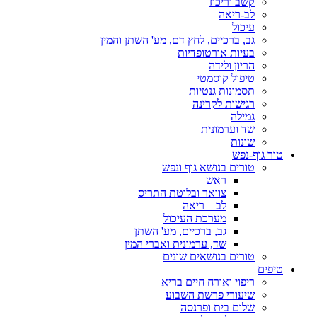
קשב וריכוז
לב-ריאה
עיכול
גב, ברכיים, לחץ דם, מע' השתן והמין
בעיות אורטופדיות
הריון ולידה
טיפול קוסמטי
תסמונות גנטיות
רגישות לקרינה
גמילה
שד וערמונית
שונות
טור גוף-נפש
טורים בנושא גוף ונפש
ראש
צוואר ובלוטת התריס
לב – ריאה
מערכת העיכול
גב, ברכיים, מע' השתן
שד, ערמונית ואברי המין
טורים בנושאים שונים
טיפים
ריפוי ואורח חיים בריא
שיעורי פרשת השבוע
שלום בית ופרנסה