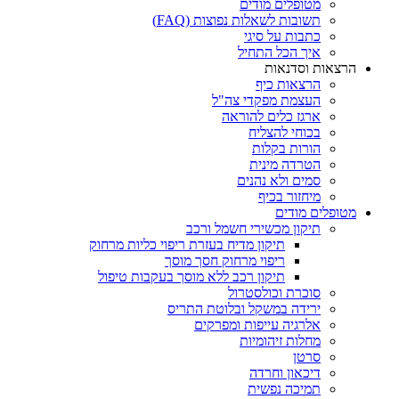
מטופלים מודים
תשובות לשאלות נפוצות (FAQ)
כתבות על סיגי
איך הכל התחיל
הרצאות וסדנאות
הרצאות כיף
העצמת מפקדי צה"ל
ארגז כלים להוראה
בכוחי להצליח
הורות בקלות
הטרדה מינית
סמים ולא נהנים
מיחזור בכיף
מטופלים מודים
תיקון מכשירי חשמל ורכב
תיקון מדיח בעזרת ריפוי כליות מרחוק
ריפוי מרחוק חסך מוסך
תיקון רכב ללא מוסך בעקבות טיפול
סוכרת וכולסטרול
ירידה במשקל ובלוטת התריס
אלרגיה עייפות ומפרקים
מחלות זיהומיות
סרטן
דיכאון וחרדה
תמיכה נפשית