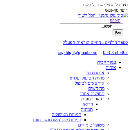
Skip
סיגי גולן נחמני – הכל קשור
to
ריפוי גוף-נפש
content
Facebook
Search:
חיפוש
page
opens
in
new
לספר הילדים - החיים הוראות הפעלה
window
sigalitgn@gmail.com
053-3545467
עמוד הבית
אודות
אודות סיגי
מהות הטיפול ועלותו
איך באים לטיפול
מה חשים
תחושות אחרי
וידאו ותמונות
וידיאו
תמונות
תמונות מטיפולים
תמונות מהרצאות ומסדנאות
מטופלים מודים