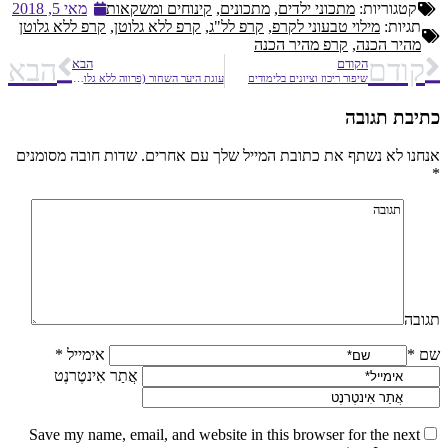
קטגוריות:
מתכוני ילדים
,
מתכונים
,
קינוחים ומשקאות
מאי 5, 2018
תגיות:
מילוי טבעוני לקרפ
,
קרפ לל"ג
,
קרפ ללא גלוטן
,
קרפ ללא גלוטן
מהיר הכנה
,
קרפ מהיר הכנה
קודם
הבא
הקודם
הבא
שיפור ריכוז וציונים בלימודים
עוגת היער השחור (פרווה ללא גלוטן)
כתיבת תגובה
אנחנו לא נשתף את כתובת המייל שלך עם אחרים. שדות חובה מסומנים
*
תגובה
שם *
אימייל *
אֲתַר אִינטֶרנֶט
Save my name, email, and website in this browser for the next