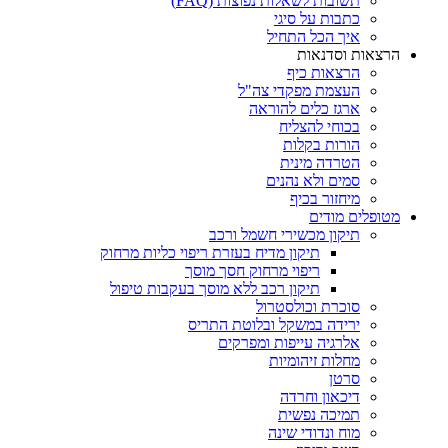
תשובות לשאלות נפוצות (FAQ)
כתבות על סיגי
איך הכל התחיל
הרצאות וסדנאות
הרצאות כיף
העצמת מפקדי צה"ל
ארגז כלים להוראה
בכוחי להצליח
הורות בקלות
הטרדה מינית
סמים ולא נהנים
מיחזור בכיף
מטופלים מודים
תיקון מכשירי חשמל ורכב
תיקון מדיח בעזרת ריפוי כליות מרחוק
ריפוי מרחוק חסך מוסך
תיקון רכב ללא מוסך בעקבות טיפול
סוכרת וכולסטרול
ירידה במשקל ובלוטת התריס
אלרגיה עייפות ומפרקים
מחלות זיהומיות
סרטן
דיכאון וחרדה
תמיכה נפשית
מוח ונדודי שינה