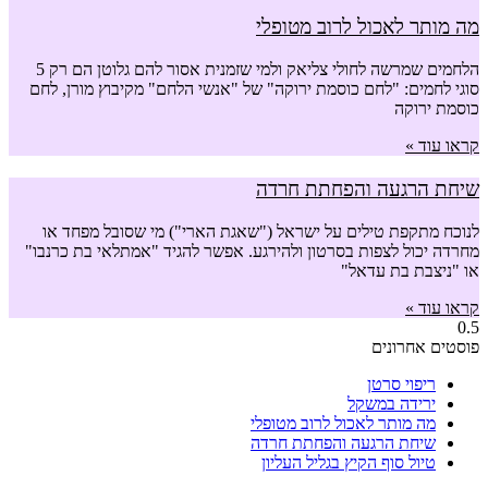
מה מותר לאכול לרוב מטופלי
הלחמים שמרשה לחולי צליאק ולמי שזמנית אסור להם גלוטן הם רק 5
סוגי לחמים: "לחם כוסמת ירוקה" של "אנשי הלחם" מקיבוץ מורן, לחם
כוסמת ירוקה
קראו עוד »
שיחת הרגעה והפחתת חרדה
לנוכח מתקפת טילים על ישראל ("שאגת הארי") מי שסובל מפחד או
מחרדה יכול לצפות בסרטון ולהירגע. אפשר להגיד "אמתלאי בת כרנבו"
או "ניצבת בת עדאל"
קראו עוד »
פוסטים אחרונים
ריפוי סרטן
ירידה במשקל
מה מותר לאכול לרוב מטופלי
שיחת הרגעה והפחתת חרדה
טיול סוף הקיץ בגליל העליון