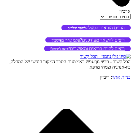
ארכיון
ארכיון
החיים הוראות הפעלה
לספר הילדים
רוצים להשאר מעודכנים?
עקבו אחרי בפייסבוק
רוצים להיות בריאים ומאושרים?
בואו לטיפול!
הכל קשור - ריפוי גוף-נפש באמצעות הסבר המקור הנפשי של המחלה,
ביו-אנרגיה וצמחי מרפא
בניית אתר
: דיביין
o
to
op