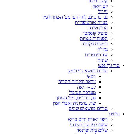
קשב וריכוז
לב-ריאה
עיכול
גב, ברכיים, לחץ דם, מע' השתן והמין
בעיות אורטופדיות
הריון ולידה
טיפול קוסמטי
תסמונות גנטיות
רגישות לקרינה
גמילה
שד וערמונית
שונות
טור גוף-נפש
טורים בנושא גוף ונפש
ראש
צוואר ובלוטת התריס
לב – ריאה
מערכת העיכול
גב, ברכיים, מע' השתן
שד, ערמונית ואברי המין
טורים בנושאים שונים
טיפים
ריפוי ואורח חיים בריא
שיעורי פרשת השבוע
שלום בית ופרנסה