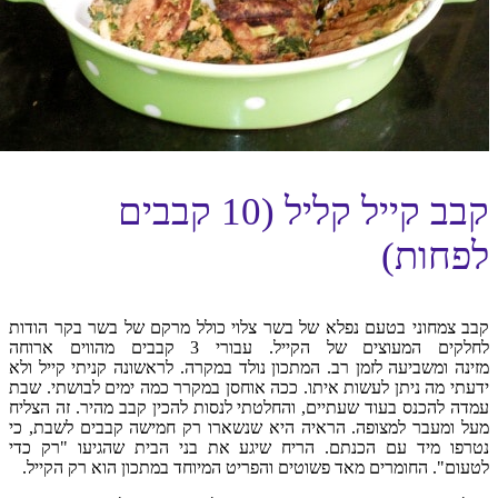
קבב קייל קליל (10 קבבים
לפחות)
קבב צמחוני בטעם נפלא של בשר צלוי כולל מרקם של בשר בקר הודות
לחלקים המעוצים של הקייל. עבורי 3 קבבים מהווים ארוחה
מזינה ומשביעה לזמן רב. המתכון נולד במקרה. לראשונה קניתי קייל ולא
ידעתי מה ניתן לעשות איתו. ככה אוחסן במקרר כמה ימים לבושתי. שבת
עמדה להכנס בעוד שעתיים, והחלטתי לנסות להכין קבב מהיר. זה הצליח
מעל ומעבר למצופה. הראיה היא שנשארו רק חמישה קבבים לשבת, כי
נטרפו מיד עם הכנתם. הריח שיגע את בני הבית שהגיעו "רק כדי
לטעום". החומרים מאד פשוטים והפריט המיוחד במתכון הוא רק הקייל.