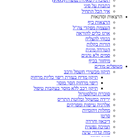
תשובות לשאלות נפוצות (FAQ)
כתבות על סיגי
איך הכל התחיל
הרצאות וסדנאות
הרצאות כיף
העצמת מפקדי צה"ל
ארגז כלים להוראה
בכוחי להצליח
הורות בקלות
הטרדה מינית
סמים ולא נהנים
מיחזור בכיף
מטופלים מודים
תיקון מכשירי חשמל ורכב
תיקון מדיח בעזרת ריפוי כליות מרחוק
ריפוי מרחוק חסך מוסך
תיקון רכב ללא מוסך בעקבות טיפול
סוכרת וכולסטרול
ירידה במשקל ובלוטת התריס
אלרגיה עייפות ומפרקים
מחלות זיהומיות
סרטן
דיכאון וחרדה
תמיכה נפשית
מוח ונדודי שינה