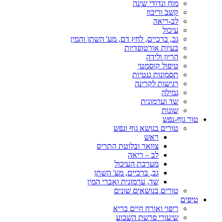
מוח ונדודי שינה
קשב וריכוז
לב-ריאה
עיכול
גב, ברכיים, לחץ דם, מע' השתן והמין
בעיות אורטופדיות
הריון ולידה
טיפול קוסמטי
תסמונות גנטיות
רגישות לקרינה
גמילה
שד וערמונית
שונות
טור גוף-נפש
טורים בנושא גוף ונפש
ראש
צוואר ובלוטת התריס
לב – ריאה
מערכת העיכול
גב, ברכיים, מע' השתן
שד, ערמונית ואברי המין
טורים בנושאים שונים
טיפים
ריפוי ואורח חיים בריא
שיעורי פרשת השבוע