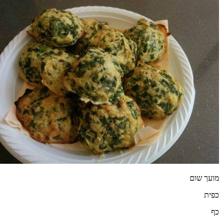
מועך שום
כפית
כף