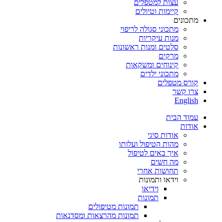
עצות למטפלים
קיימות וטיולים
מתכונים
מתכוני סגולה לריפוי
מנות עיקריות
סלטים ומנות ראשונות
מרקים
קינוחים ומשקאות
מתכוני ילדים
קורס מטפלים
צרו קשר
English
עמוד הבית
אודות
אודות סיגי
מהות הטיפול ועלותו
איך באים לטיפול
מה חשים
תחושות אחרי
וידאו ותמונות
וידיאו
תמונות
תמונות מטיפולים
תמונות מהרצאות ומסדנאות