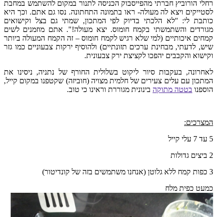
רחלי הורוביץ חברתי מהפייסבוק הכניסה לתנור במקום להשתמש במחבת
לסטייקים ויצא לה מעולה- ראו בתמונה התחתונה. נסו גם אתם. וכך היא
כותבת לי: "לא הלכתי בדיוק לפי המתכון, שמתי גם בצל וקישואים
מגורדים והשתמשתי בקמח חומוס. יצא מעולה!". אתם מוזמנים לשים
קמחים איכותיים (למי שלא רגיש לקמח חומוס – זה הקמח המעולה ביותר
שיש, לדעתי, מבחינת ערכים תזונתיים) ולהוסיף ירקות צבעוניים כמו גזר
וקישוא והקבבים יהפכו לקציצת ירק צבעונית.
לאחרונה, בעקבות סיור ליקוט בשלולית החורף של נתניה, ניסינו את
המתכון עם עלים צעירים של חלמית מצויה (חוביזה) שקטפנו במקום קייל,
הוספנו
בטטה מתוקה
בינונית מגוררת וראינו כי טוב.
המצרכים:
5 עד 7 עלי קייל
2 ביצים גדולות
3 כפות קמח ללא גלוטן (אנחנו משתמשים בזה של קונדיטור)
כמעט כפית מלח