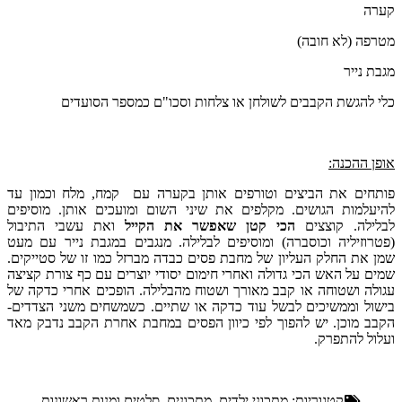
קערה
מטרפה (לא חובה)
מגבת נייר
כלי להגשת הקבבים לשולחן או צלחות וסכו"ם כמספר הסועדים
אופן ההכנה:
פותחים את הביצים וטורפים אותן בקערה עם קמח, מלח וכמון עד
להיעלמות הגושים. מקלפים את שיני השום ומועכים אותן. מוסיפים
לבלילה. קוצצים
הכי קטן שאפשר את הקייל
ואת עשבי התיבול
(פטרוזיליה וכוסברה) ומוסיפים לבלילה. מנגבים במגבת נייר עם מעט
שמן את החלק העליון של מחבת פסים כבדה מברזל כמו זו של סטייקים.
שמים על האש הכי גדולה ואחרי חימום יסודי יוצרים עם כף צורת קציצה
עגולה ושטוחה או קבב מאורך ושטוח מהבלילה. הופכים אחרי כדקה של
בישול וממשיכים לבשל עוד כדקה או שתיים. כשמשחים משני הצדדים-
הקבב מוכן. יש להפוך לפי כיוון הפסים במחבת אחרת הקבב נדבק מאד
ועלול להתפרק.
קטגוריות:
מתכוני ילדים
,
מתכונים
,
סלטים ומנות ראשונות