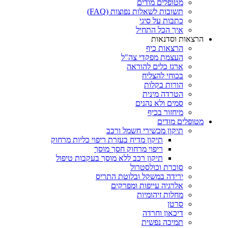
מטופלים מודים
תשובות לשאלות נפוצות (FAQ)
כתבות על סיגי
איך הכל התחיל
הרצאות וסדנאות
הרצאות כיף
העצמת מפקדי צה"ל
ארגז כלים להוראה
בכוחי להצליח
הורות בקלות
הטרדה מינית
סמים ולא נהנים
מיחזור בכיף
מטופלים מודים
תיקון מכשירי חשמל ורכב
תיקון מדיח בעזרת ריפוי כליות מרחוק
ריפוי מרחוק חסך מוסך
תיקון רכב ללא מוסך בעקבות טיפול
סוכרת וכולסטרול
ירידה במשקל ובלוטת התריס
אלרגיה עייפות ומפרקים
מחלות זיהומיות
סרטן
דיכאון וחרדה
תמיכה נפשית