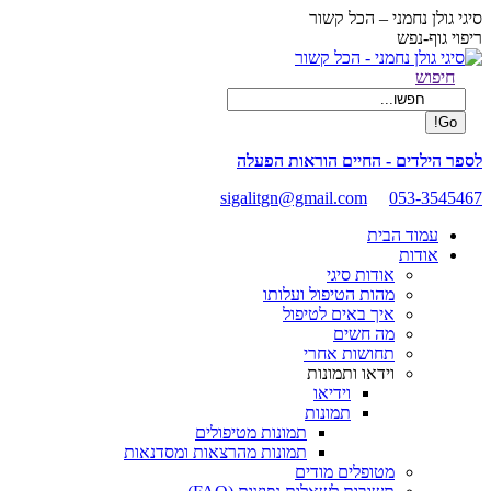
Skip
סיגי גולן נחמני – הכל קשור
to
ריפוי גוף-נפש
content
Facebook
Search:
חיפוש
page
opens
in
new
לספר הילדים - החיים הוראות הפעלה
window
sigalitgn@gmail.com
053-3545467
עמוד הבית
אודות
אודות סיגי
מהות הטיפול ועלותו
איך באים לטיפול
מה חשים
תחושות אחרי
וידאו ותמונות
וידיאו
תמונות
תמונות מטיפולים
תמונות מהרצאות ומסדנאות
מטופלים מודים