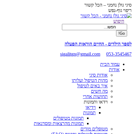
Skip
סיגי גולן נחמני – הכל קשור
to
ריפוי גוף-נפש
content
Facebook
Search:
חיפוש
page
opens
in
new
לספר הילדים - החיים הוראות הפעלה
window
sigalitgn@gmail.com
053-3545467
עמוד הבית
אודות
אודות סיגי
מהות הטיפול ועלותו
איך באים לטיפול
מה חשים
תחושות אחרי
וידאו ותמונות
וידיאו
תמונות
תמונות מטיפולים
תמונות מהרצאות ומסדנאות
מטופלים מודים