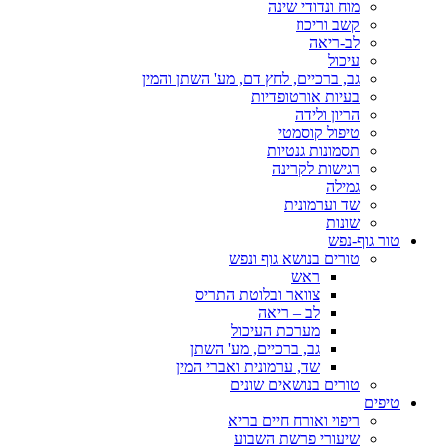
מוח ונדודי שינה
קשב וריכוז
לב-ריאה
עיכול
גב, ברכיים, לחץ דם, מע' השתן והמין
בעיות אורטופדיות
הריון ולידה
טיפול קוסמטי
תסמונות גנטיות
רגישות לקרינה
גמילה
שד וערמונית
שונות
טור גוף-נפש
טורים בנושא גוף ונפש
ראש
צוואר ובלוטת התריס
לב – ריאה
מערכת העיכול
גב, ברכיים, מע' השתן
שד, ערמונית ואברי המין
טורים בנושאים שונים
טיפים
ריפוי ואורח חיים בריא
שיעורי פרשת השבוע