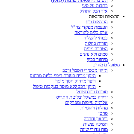
תשובות לשאלות נפוצות (FAQ)
כתבות על סיגי
איך הכל התחיל
הרצאות וסדנאות
הרצאות כיף
העצמת מפקדי צה"ל
ארגז כלים להוראה
בכוחי להצליח
הורות בקלות
הטרדה מינית
סמים ולא נהנים
מיחזור בכיף
מטופלים מודים
תיקון מכשירי חשמל ורכב
תיקון מדיח בעזרת ריפוי כליות מרחוק
ריפוי מרחוק חסך מוסך
תיקון רכב ללא מוסך בעקבות טיפול
סוכרת וכולסטרול
ירידה במשקל ובלוטת התריס
אלרגיה עייפות ומפרקים
מחלות זיהומיות
סרטן
דיכאון וחרדה
תמיכה נפשית
מוח ונדודי שינה