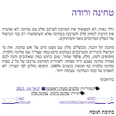
טחינה ורודה
גילוי נאות, לא המצאתי את המתכון לערבב סלק עם טחינה. לא אהבתי
את הרעיון לטחון סלק ולערבבו בטחינה אלא השתמשתי רק במי הבישול
של הסלק המרוכזים מאד והמתוקים.
מתכון קל הכנה. מבשלים סלק עם מעט מים על אש נמוכה. את מי
הבישול מקררים ומערבבים (במקום מים) כמה שצריך עם טחינה גולמית.
מוסיפים לימון, מלח, פלפל שחור, שום כתוש כמה שאוהבים והנה לכם
ממרח טחינה בצבע ורוד מפתה. לשידרוג המתכון ערבבו על כל 2 כפות
טחינה גולמית כף חמאת בוטנים 100%. הוסיפו נוזלים לפי הצורך. לא
תאמינו עד כמה הטחינה טעימה יותר.
בתיאבון!
קטגוריות:
סלטים ומנות ראשונות
ינואר 14, 2021
תגיות:
טחינה ורודה
,
טחינה סלק
קודם
הבא
הקודם
הבא
משקע קריסטלי בשלפוחית השתן
קבב חוביזה
כתיבת תגובה