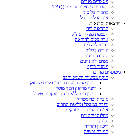
מטופלים מודים
תשובות לשאלות נפוצות (FAQ)
כתבות על סיגי
איך הכל התחיל
הרצאות וסדנאות
הרצאות כיף
העצמת מפקדי צה"ל
ארגז כלים להוראה
בכוחי להצליח
הורות בקלות
הטרדה מינית
סמים ולא נהנים
מיחזור בכיף
מטופלים מודים
תיקון מכשירי חשמל ורכב
תיקון מדיח בעזרת ריפוי כליות מרחוק
ריפוי מרחוק חסך מוסך
תיקון רכב ללא מוסך בעקבות טיפול
סוכרת וכולסטרול
ירידה במשקל ובלוטת התריס
אלרגיה עייפות ומפרקים
מחלות זיהומיות
סרטן
דיכאון וחרדה
תמיכה נפשית