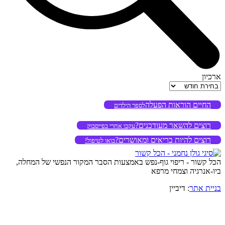
ארכיון
ארכיון
החיים הוראות הפעלה
לספר הילדים
רוצים להשאר מעודכנים?
עקבו אחרי בפייסבוק
רוצים להיות בריאים ומאושרים?
בואו לטיפול!
הכל קשור - ריפוי גוף-נפש באמצעות הסבר המקור הנפשי של המחלה,
ביו-אנרגיה וצמחי מרפא
בניית אתר
: דיביין
o
to
op