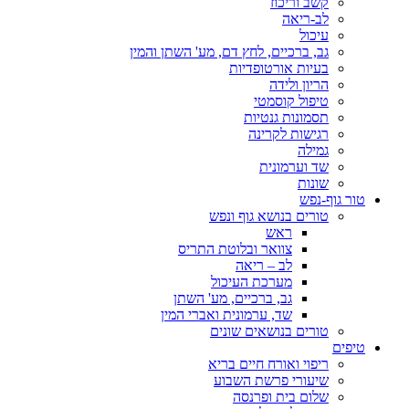
קשב וריכוז
לב-ריאה
עיכול
גב, ברכיים, לחץ דם, מע' השתן והמין
בעיות אורטופדיות
הריון ולידה
טיפול קוסמטי
תסמונות גנטיות
רגישות לקרינה
גמילה
שד וערמונית
שונות
טור גוף-נפש
טורים בנושא גוף ונפש
ראש
צוואר ובלוטת התריס
לב – ריאה
מערכת העיכול
גב, ברכיים, מע' השתן
שד, ערמונית ואברי המין
טורים בנושאים שונים
טיפים
ריפוי ואורח חיים בריא
שיעורי פרשת השבוע
שלום בית ופרנסה