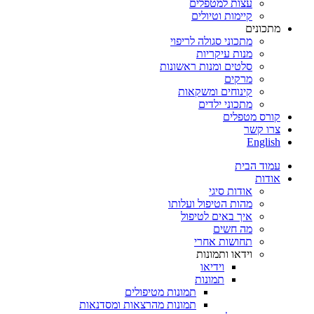
עצות למטפלים
קיימות וטיולים
מתכונים
מתכוני סגולה לריפוי
מנות עיקריות
סלטים ומנות ראשונות
מרקים
קינוחים ומשקאות
מתכוני ילדים
קורס מטפלים
צרו קשר
English
עמוד הבית
אודות
אודות סיגי
מהות הטיפול ועלותו
איך באים לטיפול
מה חשים
תחושות אחרי
וידאו ותמונות
וידיאו
תמונות
תמונות מטיפולים
תמונות מהרצאות ומסדנאות