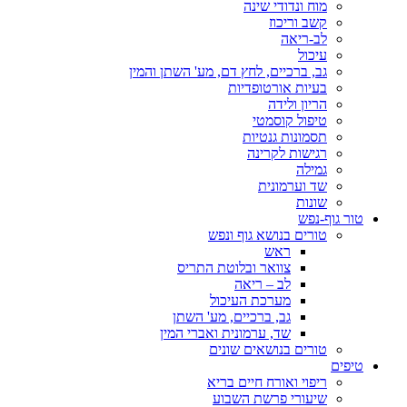
מוח ונדודי שינה
קשב וריכוז
לב-ריאה
עיכול
גב, ברכיים, לחץ דם, מע' השתן והמין
בעיות אורטופדיות
הריון ולידה
טיפול קוסמטי
תסמונות גנטיות
רגישות לקרינה
גמילה
שד וערמונית
שונות
טור גוף-נפש
טורים בנושא גוף ונפש
ראש
צוואר ובלוטת התריס
לב – ריאה
מערכת העיכול
גב, ברכיים, מע' השתן
שד, ערמונית ואברי המין
טורים בנושאים שונים
טיפים
ריפוי ואורח חיים בריא
שיעורי פרשת השבוע