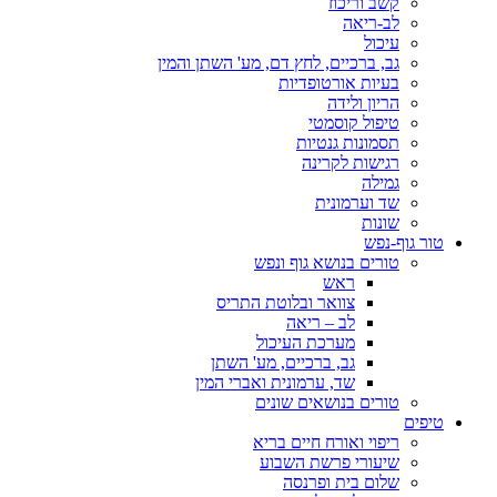
קשב וריכוז
לב-ריאה
עיכול
גב, ברכיים, לחץ דם, מע' השתן והמין
בעיות אורטופדיות
הריון ולידה
טיפול קוסמטי
תסמונות גנטיות
רגישות לקרינה
גמילה
שד וערמונית
שונות
טור גוף-נפש
טורים בנושא גוף ונפש
ראש
צוואר ובלוטת התריס
לב – ריאה
מערכת העיכול
גב, ברכיים, מע' השתן
שד, ערמונית ואברי המין
טורים בנושאים שונים
טיפים
ריפוי ואורח חיים בריא
שיעורי פרשת השבוע
שלום בית ופרנסה