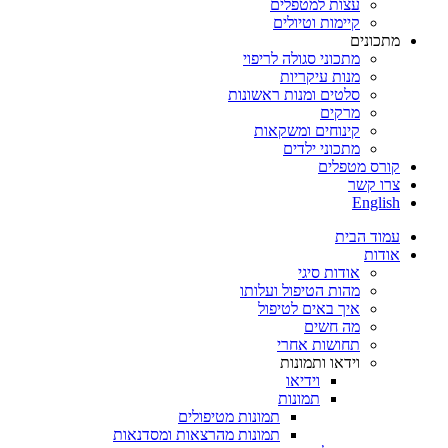
עצות למטפלים
קיימות וטיולים
מתכונים
מתכוני סגולה לריפוי
מנות עיקריות
סלטים ומנות ראשונות
מרקים
קינוחים ומשקאות
מתכוני ילדים
קורס מטפלים
צרו קשר
English
עמוד הבית
אודות
אודות סיגי
מהות הטיפול ועלותו
איך באים לטיפול
מה חשים
תחושות אחרי
וידאו ותמונות
וידיאו
תמונות
תמונות מטיפולים
תמונות מהרצאות ומסדנאות