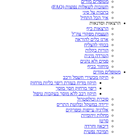
מטופלים מודים
תשובות לשאלות נפוצות (FAQ)
כתבות על סיגי
איך הכל התחיל
הרצאות וסדנאות
הרצאות כיף
העצמת מפקדי צה"ל
ארגז כלים להוראה
בכוחי להצליח
הורות בקלות
הטרדה מינית
סמים ולא נהנים
מיחזור בכיף
מטופלים מודים
תיקון מכשירי חשמל ורכב
תיקון מדיח בעזרת ריפוי כליות מרחוק
ריפוי מרחוק חסך מוסך
תיקון רכב ללא מוסך בעקבות טיפול
סוכרת וכולסטרול
ירידה במשקל ובלוטת התריס
אלרגיה עייפות ומפרקים
מחלות זיהומיות
סרטן
דיכאון וחרדה
תמיכה נפשית