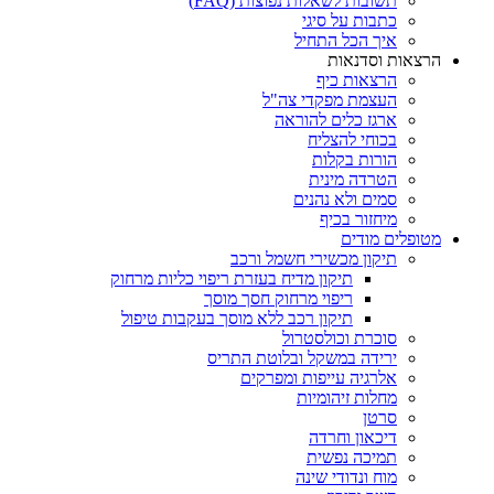
תשובות לשאלות נפוצות (FAQ)
כתבות על סיגי
איך הכל התחיל
הרצאות וסדנאות
הרצאות כיף
העצמת מפקדי צה"ל
ארגז כלים להוראה
בכוחי להצליח
הורות בקלות
הטרדה מינית
סמים ולא נהנים
מיחזור בכיף
מטופלים מודים
תיקון מכשירי חשמל ורכב
תיקון מדיח בעזרת ריפוי כליות מרחוק
ריפוי מרחוק חסך מוסך
תיקון רכב ללא מוסך בעקבות טיפול
סוכרת וכולסטרול
ירידה במשקל ובלוטת התריס
אלרגיה עייפות ומפרקים
מחלות זיהומיות
סרטן
דיכאון וחרדה
תמיכה נפשית
מוח ונדודי שינה