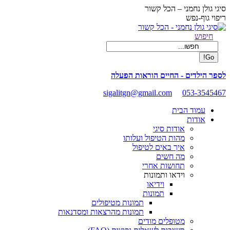
Skip
סיגי גולן נחמני – הכל קשור
to
ריפוי גוף-נפש
content
Facebook
Search:
חיפוש
page
opens
in
new
לספר הילדים - החיים הוראות הפעלה
window
sigalitgn@gmail.com
053-3545467
עמוד הבית
אודות
אודות סיגי
מהות הטיפול ועלותו
איך באים לטיפול
מה חשים
תחושות אחרי
וידאו ותמונות
וידיאו
תמונות
תמונות מטיפולים
תמונות מהרצאות ומסדנאות
מטופלים מודים