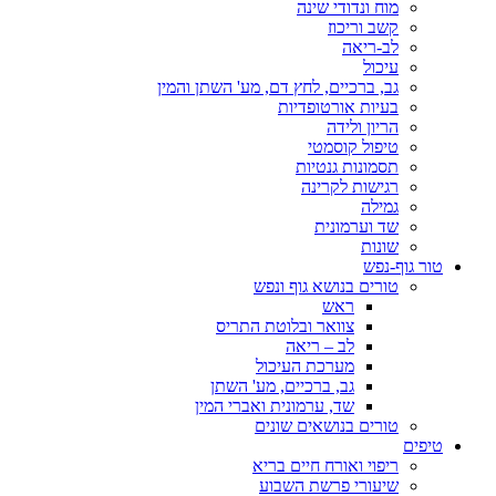
מוח ונדודי שינה
קשב וריכוז
לב-ריאה
עיכול
גב, ברכיים, לחץ דם, מע' השתן והמין
בעיות אורטופדיות
הריון ולידה
טיפול קוסמטי
תסמונות גנטיות
רגישות לקרינה
גמילה
שד וערמונית
שונות
טור גוף-נפש
טורים בנושא גוף ונפש
ראש
צוואר ובלוטת התריס
לב – ריאה
מערכת העיכול
גב, ברכיים, מע' השתן
שד, ערמונית ואברי המין
טורים בנושאים שונים
טיפים
ריפוי ואורח חיים בריא
שיעורי פרשת השבוע