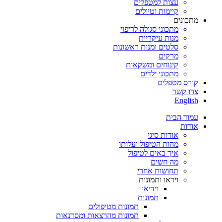
עצות למטפלים
קיימות וטיולים
מתכונים
מתכוני סגולה לריפוי
מנות עיקריות
סלטים ומנות ראשונות
מרקים
קינוחים ומשקאות
מתכוני ילדים
קורס מטפלים
צרו קשר
English
עמוד הבית
אודות
אודות סיגי
מהות הטיפול ועלותו
איך באים לטיפול
מה חשים
תחושות אחרי
וידאו ותמונות
וידיאו
תמונות
תמונות מטיפולים
תמונות מהרצאות ומסדנאות