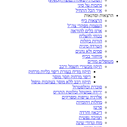
תשובות לשאלות נפוצות (FAQ)
כתבות על סיגי
איך הכל התחיל
הרצאות וסדנאות
הרצאות כיף
העצמת מפקדי צה"ל
ארגז כלים להוראה
בכוחי להצליח
הורות בקלות
הטרדה מינית
סמים ולא נהנים
מיחזור בכיף
מטופלים מודים
תיקון מכשירי חשמל ורכב
תיקון מדיח בעזרת ריפוי כליות מרחוק
ריפוי מרחוק חסך מוסך
תיקון רכב ללא מוסך בעקבות טיפול
סוכרת וכולסטרול
ירידה במשקל ובלוטת התריס
אלרגיה עייפות ומפרקים
מחלות זיהומיות
סרטן
דיכאון וחרדה
תמיכה נפשית
מוח ונדודי שינה