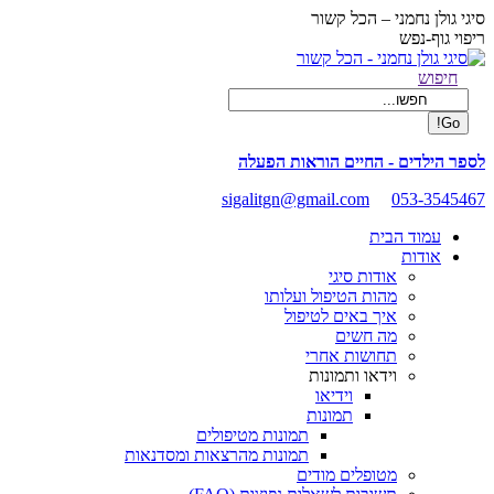
Skip
סיגי גולן נחמני – הכל קשור
to
ריפוי גוף-נפש
content
Facebook
Search:
חיפוש
page
opens
in
new
לספר הילדים - החיים הוראות הפעלה
window
sigalitgn@gmail.com
053-3545467
עמוד הבית
אודות
אודות סיגי
מהות הטיפול ועלותו
איך באים לטיפול
מה חשים
תחושות אחרי
וידאו ותמונות
וידיאו
תמונות
תמונות מטיפולים
תמונות מהרצאות ומסדנאות
מטופלים מודים