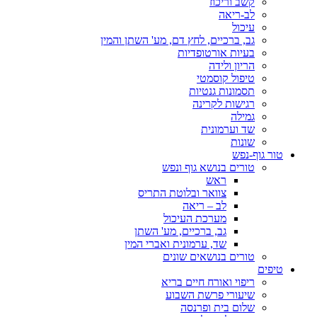
קשב וריכוז
לב-ריאה
עיכול
גב, ברכיים, לחץ דם, מע' השתן והמין
בעיות אורטופדיות
הריון ולידה
טיפול קוסמטי
תסמונות גנטיות
רגישות לקרינה
גמילה
שד וערמונית
שונות
טור גוף-נפש
טורים בנושא גוף ונפש
ראש
צוואר ובלוטת התריס
לב – ריאה
מערכת העיכול
גב, ברכיים, מע' השתן
שד, ערמונית ואברי המין
טורים בנושאים שונים
טיפים
ריפוי ואורח חיים בריא
שיעורי פרשת השבוע
שלום בית ופרנסה