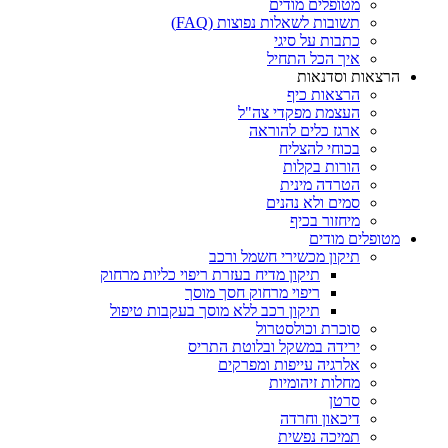
מטופלים מודים
תשובות לשאלות נפוצות (FAQ)
כתבות על סיגי
איך הכל התחיל
הרצאות וסדנאות
הרצאות כיף
העצמת מפקדי צה"ל
ארגז כלים להוראה
בכוחי להצליח
הורות בקלות
הטרדה מינית
סמים ולא נהנים
מיחזור בכיף
מטופלים מודים
תיקון מכשירי חשמל ורכב
תיקון מדיח בעזרת ריפוי כליות מרחוק
ריפוי מרחוק חסך מוסך
תיקון רכב ללא מוסך בעקבות טיפול
סוכרת וכולסטרול
ירידה במשקל ובלוטת התריס
אלרגיה עייפות ומפרקים
מחלות זיהומיות
סרטן
דיכאון וחרדה
תמיכה נפשית