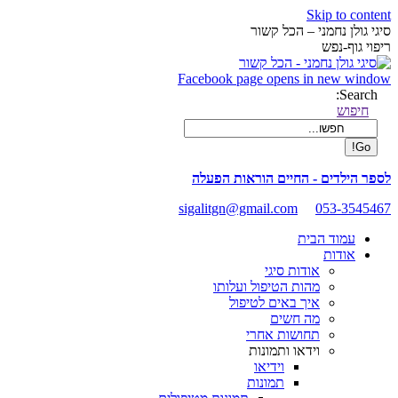
Skip to content
סיגי גולן נחמני – הכל קשור
ריפוי גוף-נפש
Facebook page opens in new window
Search:
חיפוש
לספר הילדים - החיים הוראות הפעלה
sigalitgn@gmail.com
053-3545467
עמוד הבית
אודות
אודות סיגי
מהות הטיפול ועלותו
איך באים לטיפול
מה חשים
תחושות אחרי
וידאו ותמונות
וידיאו
תמונות