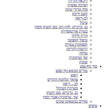
דיכאון וחרדה
תמיכה נפשית
מוח ונדודי שינה
קשב וריכוז
לב-ריאה
עיכול
גב, ברכיים, לחץ דם, מע' השתן והמין
בעיות אורטופדיות
הריון ולידה
טיפול קוסמטי
תסמונות גנטיות
רגישות לקרינה
גמילה
שד וערמונית
שונות
טור גוף-נפש
טורים בנושא גוף ונפש
ראש
צוואר ובלוטת התריס
לב – ריאה
מערכת העיכול
גב, ברכיים, מע' השתן
שד, ערמונית ואברי המין
טורים בנושאים שונים
טיפים