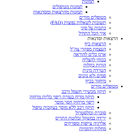
תמונות
תמונות מטיפולים
תמונות מהרצאות ומסדנאות
מטופלים מודים
תשובות לשאלות נפוצות (FAQ)
כתבות על סיגי
איך הכל התחיל
הרצאות וסדנאות
הרצאות כיף
העצמת מפקדי צה"ל
ארגז כלים להוראה
בכוחי להצליח
הורות בקלות
הטרדה מינית
סמים ולא נהנים
מיחזור בכיף
מטופלים מודים
תיקון מכשירי חשמל ורכב
תיקון מדיח בעזרת ריפוי כליות מרחוק
ריפוי מרחוק חסך מוסך
תיקון רכב ללא מוסך בעקבות טיפול
סוכרת וכולסטרול
ירידה במשקל ובלוטת התריס
אלרגיה עייפות ומפרקים
מחלות זיהומיות