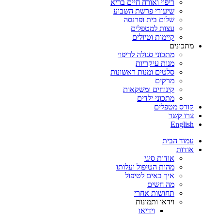
ריפוי ואורח חיים בריא
שיעורי פרשת השבוע
שלום בית ופרנסה
עצות למטפלים
קיימות וטיולים
מתכונים
מתכוני סגולה לריפוי
מנות עיקריות
סלטים ומנות ראשונות
מרקים
קינוחים ומשקאות
מתכוני ילדים
קורס מטפלים
צרו קשר
English
עמוד הבית
אודות
אודות סיגי
מהות הטיפול ועלותו
איך באים לטיפול
מה חשים
תחושות אחרי
וידאו ותמונות
וידיאו