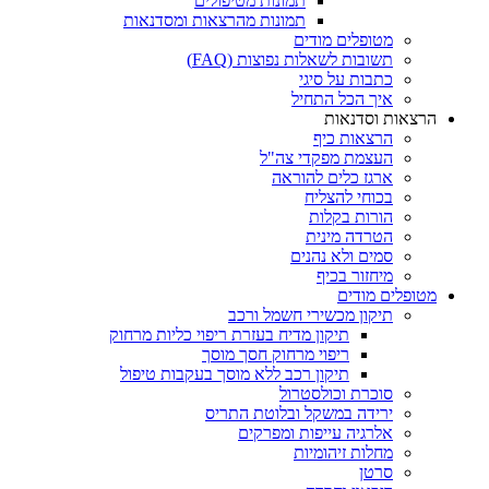
תמונות מטיפולים
תמונות מהרצאות ומסדנאות
מטופלים מודים
תשובות לשאלות נפוצות (FAQ)
כתבות על סיגי
איך הכל התחיל
הרצאות וסדנאות
הרצאות כיף
העצמת מפקדי צה"ל
ארגז כלים להוראה
בכוחי להצליח
הורות בקלות
הטרדה מינית
סמים ולא נהנים
מיחזור בכיף
מטופלים מודים
תיקון מכשירי חשמל ורכב
תיקון מדיח בעזרת ריפוי כליות מרחוק
ריפוי מרחוק חסך מוסך
תיקון רכב ללא מוסך בעקבות טיפול
סוכרת וכולסטרול
ירידה במשקל ובלוטת התריס
אלרגיה עייפות ומפרקים
מחלות זיהומיות
סרטן