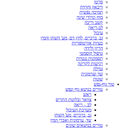
סרטן
דיכאון וחרדה
תמיכה נפשית
מוח ונדודי שינה
קשב וריכוז
לב-ריאה
עיכול
גב, ברכיים, לחץ דם, מע' השתן והמין
בעיות אורטופדיות
הריון ולידה
טיפול קוסמטי
תסמונות גנטיות
רגישות לקרינה
גמילה
שד וערמונית
שונות
טור גוף-נפש
טורים בנושא גוף ונפש
ראש
צוואר ובלוטת התריס
לב – ריאה
מערכת העיכול
גב, ברכיים, מע' השתן
שד, ערמונית ואברי המין
טורים בנושאים שונים