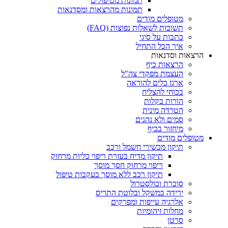
תמונות מטיפולים
תמונות מהרצאות ומסדנאות
מטופלים מודים
תשובות לשאלות נפוצות (FAQ)
כתבות על סיגי
איך הכל התחיל
הרצאות וסדנאות
הרצאות כיף
העצמת מפקדי צה"ל
ארגז כלים להוראה
בכוחי להצליח
הורות בקלות
הטרדה מינית
סמים ולא נהנים
מיחזור בכיף
מטופלים מודים
תיקון מכשירי חשמל ורכב
תיקון מדיח בעזרת ריפוי כליות מרחוק
ריפוי מרחוק חסך מוסך
תיקון רכב ללא מוסך בעקבות טיפול
סוכרת וכולסטרול
ירידה במשקל ובלוטת התריס
אלרגיה עייפות ומפרקים
מחלות זיהומיות
סרטן