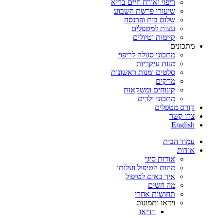
ריפוי ואורח חיים בריא
שיעורי פרשת השבוע
שלום בית ופרנסה
עצות למטפלים
קיימות וטיולים
מתכונים
מתכוני סגולה לריפוי
מנות עיקריות
סלטים ומנות ראשונות
מרקים
קינוחים ומשקאות
מתכוני ילדים
קורס מטפלים
צרו קשר
English
עמוד הבית
אודות
אודות סיגי
מהות הטיפול ועלותו
איך באים לטיפול
מה חשים
תחושות אחרי
וידאו ותמונות
וידיאו