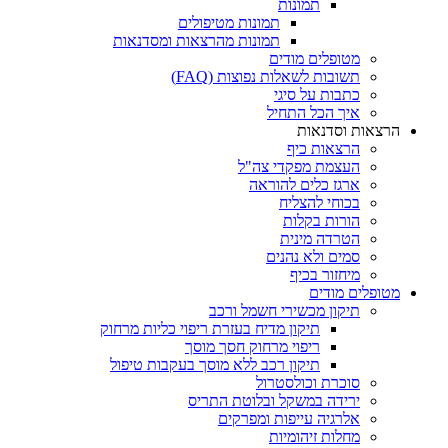
תמונות
תמונות מטיפולים
תמונות מהרצאות ומסדנאות
מטופלים מודים
תשובות לשאלות נפוצות (FAQ)
כתבות על סיגי
איך הכל התחיל
הרצאות וסדנאות
הרצאות כיף
העצמת מפקדי צה"ל
ארגז כלים להוראה
בכוחי להצליח
הורות בקלות
הטרדה מינית
סמים ולא נהנים
מיחזור בכיף
מטופלים מודים
תיקון מכשירי חשמל ורכב
תיקון מדיח בעזרת ריפוי כליות מרחוק
ריפוי מרחוק חסך מוסך
תיקון רכב ללא מוסך בעקבות טיפול
סוכרת וכולסטרול
ירידה במשקל ובלוטת התריס
אלרגיה עייפות ומפרקים
מחלות זיהומיות