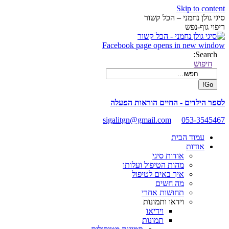
Skip to content
סיגי גולן נחמני – הכל קשור
ריפוי גוף-נפש
Facebook page opens in new window
Search:
חיפוש
לספר הילדים - החיים הוראות הפעלה
sigalitgn@gmail.com
053-3545467
עמוד הבית
אודות
אודות סיגי
מהות הטיפול ועלותו
איך באים לטיפול
מה חשים
תחושות אחרי
וידאו ותמונות
וידיאו
תמונות