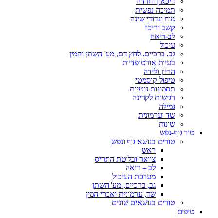
דיכאון וחרדה
תמיכה נפשית
מוח ונדודי שינה
קשב וריכוז
לב-ריאה
עיכול
גב, ברכיים, לחץ דם, מע' השתן והמין
בעיות אורטופדיות
הריון ולידה
טיפול קוסמטי
תסמונות גנטיות
רגישות לקרינה
גמילה
שד וערמונית
שונות
טור גוף-נפש
טורים בנושא גוף ונפש
ראש
צוואר ובלוטת התריס
לב – ריאה
מערכת העיכול
גב, ברכיים, מע' השתן
שד, ערמונית ואברי המין
טורים בנושאים שונים
טיפים