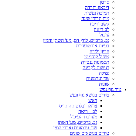
סרטן
דיכאון וחרדה
תמיכה נפשית
מוח ונדודי שינה
קשב וריכוז
לב-ריאה
עיכול
גב, ברכיים, לחץ דם, מע' השתן והמין
בעיות אורטופדיות
הריון ולידה
טיפול קוסמטי
תסמונות גנטיות
רגישות לקרינה
גמילה
שד וערמונית
שונות
טור גוף-נפש
טורים בנושא גוף ונפש
ראש
צוואר ובלוטת התריס
לב – ריאה
מערכת העיכול
גב, ברכיים, מע' השתן
שד, ערמונית ואברי המין
טורים בנושאים שונים