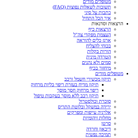
מטופלים מודים
תשובות לשאלות נפוצות (FAQ)
כתבות על סיגי
איך הכל התחיל
הרצאות וסדנאות
הרצאות כיף
העצמת מפקדי צה"ל
ארגז כלים להוראה
בכוחי להצליח
הורות בקלות
הטרדה מינית
סמים ולא נהנים
מיחזור בכיף
מטופלים מודים
תיקון מכשירי חשמל ורכב
תיקון מדיח בעזרת ריפוי כליות מרחוק
ריפוי מרחוק חסך מוסך
תיקון רכב ללא מוסך בעקבות טיפול
סוכרת וכולסטרול
ירידה במשקל ובלוטת התריס
אלרגיה עייפות ומפרקים
מחלות זיהומיות
סרטן
דיכאון וחרדה
תמיכה נפשית