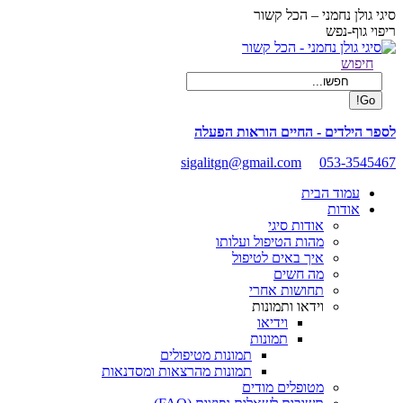
Skip
סיגי גולן נחמני – הכל קשור
to
ריפוי גוף-נפש
content
Facebook
Search:
חיפוש
page
opens
in
new
לספר הילדים - החיים הוראות הפעלה
window
sigalitgn@gmail.com
053-3545467
עמוד הבית
אודות
אודות סיגי
מהות הטיפול ועלותו
איך באים לטיפול
מה חשים
תחושות אחרי
וידאו ותמונות
וידיאו
תמונות
תמונות מטיפולים
תמונות מהרצאות ומסדנאות
מטופלים מודים