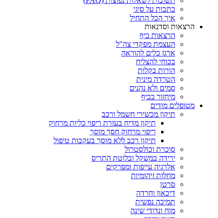
תשובות לשאלות נפוצות (FAQ)
כתבות על סיגי
איך הכל התחיל
הרצאות וסדנאות
הרצאות כיף
העצמת מפקדי צה"ל
ארגז כלים להוראה
בכוחי להצליח
הורות בקלות
הטרדה מינית
סמים ולא נהנים
מיחזור בכיף
מטופלים מודים
תיקון מכשירי חשמל ורכב
תיקון מדיח בעזרת ריפוי כליות מרחוק
ריפוי מרחוק חסך מוסך
תיקון רכב ללא מוסך בעקבות טיפול
סוכרת וכולסטרול
ירידה במשקל ובלוטת התריס
אלרגיה עייפות ומפרקים
מחלות זיהומיות
סרטן
דיכאון וחרדה
תמיכה נפשית
מוח ונדודי שינה