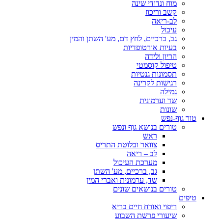
מוח ונדודי שינה
קשב וריכוז
לב-ריאה
עיכול
גב, ברכיים, לחץ דם, מע' השתן והמין
בעיות אורטופדיות
הריון ולידה
טיפול קוסמטי
תסמונות גנטיות
רגישות לקרינה
גמילה
שד וערמונית
שונות
טור גוף-נפש
טורים בנושא גוף ונפש
ראש
צוואר ובלוטת התריס
לב – ריאה
מערכת העיכול
גב, ברכיים, מע' השתן
שד, ערמונית ואברי המין
טורים בנושאים שונים
טיפים
ריפוי ואורח חיים בריא
שיעורי פרשת השבוע