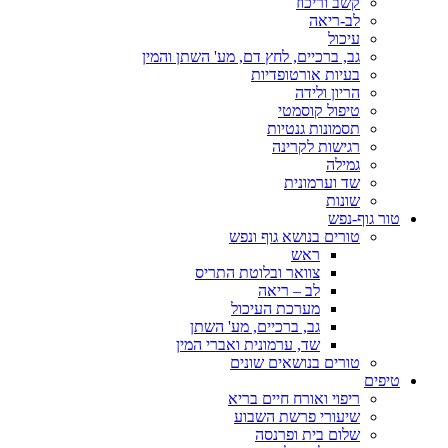
קשב וריכוז
לב-ריאה
עיכול
גב, ברכיים, לחץ דם, מע' השתן והמין
בעיות אורטופדיות
הריון ולידה
טיפול קוסמטי
תסמונות גנטיות
רגישות לקרינה
גמילה
שד וערמונית
שונות
טור גוף-נפש
טורים בנושא גוף ונפש
ראש
צוואר ובלוטת התריס
לב – ריאה
מערכת העיכול
גב, ברכיים, מע' השתן
שד, ערמונית ואברי המין
טורים בנושאים שונים
טיפים
ריפוי ואורח חיים בריא
שיעורי פרשת השבוע
שלום בית ופרנסה