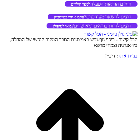
החיים הוראות הפעלה
לספר הילדים
רוצים להשאר מעודכנים?
עקבו אחרי בפייסבוק
רוצים להיות בריאים ומאושרים?
בואו לטיפול!
הכל קשור - ריפוי גוף-נפש באמצעות הסבר המקור הנפשי של המחלה,
ביו-אנרגיה וצמחי מרפא
בניית אתר
: דיביין
o
to
op