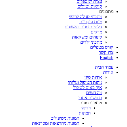
עצות למטפלים
קיימות וטיולים
מתכונים
מתכוני סגולה לריפוי
מנות עיקריות
סלטים ומנות ראשונות
מרקים
קינוחים ומשקאות
מתכוני ילדים
קורס מטפלים
צרו קשר
English
עמוד הבית
אודות
אודות סיגי
מהות הטיפול ועלותו
איך באים לטיפול
מה חשים
תחושות אחרי
וידאו ותמונות
וידיאו
תמונות
תמונות מטיפולים
תמונות מהרצאות ומסדנאות