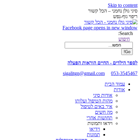
Skip to content
סיגי גולן נחמני – הכל קשור
ריפוי גוף-נפש
Facebook page opens in new window
Search:
חיפוש
לספר הילדים - החיים הוראות הפעלה
sigalitgn@gmail.com
053-3545467
עמוד הבית
אודות
אודות סיגי
מהות הטיפול ועלותו
איך באים לטיפול
מה חשים
תחושות אחרי
וידאו ותמונות
וידיאו
תמונות