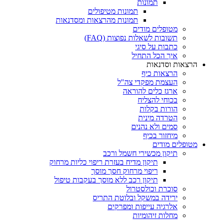
תמונות
תמונות מטיפולים
תמונות מהרצאות ומסדנאות
מטופלים מודים
תשובות לשאלות נפוצות (FAQ)
כתבות על סיגי
איך הכל התחיל
הרצאות וסדנאות
הרצאות כיף
העצמת מפקדי צה"ל
ארגז כלים להוראה
בכוחי להצליח
הורות בקלות
הטרדה מינית
סמים ולא נהנים
מיחזור בכיף
מטופלים מודים
תיקון מכשירי חשמל ורכב
תיקון מדיח בעזרת ריפוי כליות מרחוק
ריפוי מרחוק חסך מוסך
תיקון רכב ללא מוסך בעקבות טיפול
סוכרת וכולסטרול
ירידה במשקל ובלוטת התריס
אלרגיה עייפות ומפרקים
מחלות זיהומיות