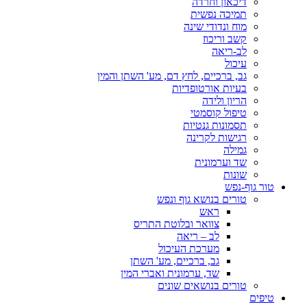
דיכאון וחרדה
תמיכה נפשית
מוח ונדודי שינה
קשב וריכוז
לב-ריאה
עיכול
גב, ברכיים, לחץ דם, מע' השתן והמין
בעיות אורטופדיות
הריון ולידה
טיפול קוסמטי
תסמונות גנטיות
רגישות לקרינה
גמילה
שד וערמונית
שונות
טור גוף-נפש
טורים בנושא גוף ונפש
ראש
צוואר ובלוטת התריס
לב – ריאה
מערכת העיכול
גב, ברכיים, מע' השתן
שד, ערמונית ואברי המין
טורים בנושאים שונים
טיפים