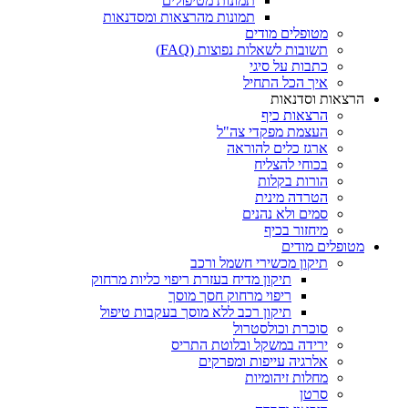
תמונות מטיפולים
תמונות מהרצאות ומסדנאות
מטופלים מודים
תשובות לשאלות נפוצות (FAQ)
כתבות על סיגי
איך הכל התחיל
הרצאות וסדנאות
הרצאות כיף
העצמת מפקדי צה"ל
ארגז כלים להוראה
בכוחי להצליח
הורות בקלות
הטרדה מינית
סמים ולא נהנים
מיחזור בכיף
מטופלים מודים
תיקון מכשירי חשמל ורכב
תיקון מדיח בעזרת ריפוי כליות מרחוק
ריפוי מרחוק חסך מוסך
תיקון רכב ללא מוסך בעקבות טיפול
סוכרת וכולסטרול
ירידה במשקל ובלוטת התריס
אלרגיה עייפות ומפרקים
מחלות זיהומיות
סרטן