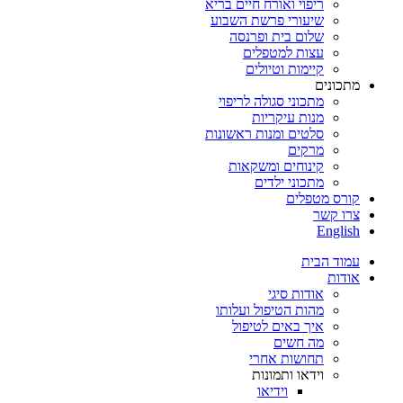
ריפוי ואורח חיים בריא
שיעורי פרשת השבוע
שלום בית ופרנסה
עצות למטפלים
קיימות וטיולים
מתכונים
מתכוני סגולה לריפוי
מנות עיקריות
סלטים ומנות ראשונות
מרקים
קינוחים ומשקאות
מתכוני ילדים
קורס מטפלים
צרו קשר
English
עמוד הבית
אודות
אודות סיגי
מהות הטיפול ועלותו
איך באים לטיפול
מה חשים
תחושות אחרי
וידאו ותמונות
וידיאו