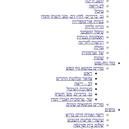
קשב וריכוז
לב-ריאה
עיכול
גב, ברכיים, לחץ דם, מע' השתן והמין
בעיות אורטופדיות
הריון ולידה
טיפול קוסמטי
תסמונות גנטיות
רגישות לקרינה
גמילה
שד וערמונית
שונות
טור גוף-נפש
טורים בנושא גוף ונפש
ראש
צוואר ובלוטת התריס
לב – ריאה
מערכת העיכול
גב, ברכיים, מע' השתן
שד, ערמונית ואברי המין
טורים בנושאים שונים
טיפים
ריפוי ואורח חיים בריא
שיעורי פרשת השבוע
שלום בית ופרנסה