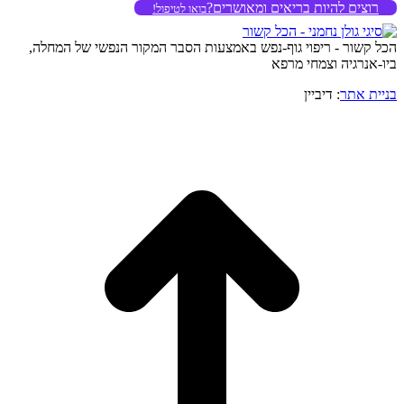
רוצים להיות בריאים ומאושרים?
בואו לטיפול!
הכל קשור - ריפוי גוף-נפש באמצעות הסבר המקור הנפשי של המחלה,
ביו-אנרגיה וצמחי מרפא
בניית אתר
: דיביין
o
to
op