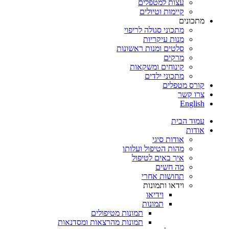
עצות למטפלים
קיימות וטיולים
מתכונים
מתכוני סגולה לריפוי
מנות עיקריות
סלטים ומנות ראשונות
מרקים
קינוחים ומשקאות
מתכוני ילדים
קורס מטפלים
צרו קשר
English
עמוד הבית
אודות
אודות סיגי
מהות הטיפול ועלותו
איך באים לטיפול
מה חשים
תחושות אחרי
וידאו ותמונות
וידיאו
תמונות
תמונות מטיפולים
תמונות מהרצאות ומסדנאות