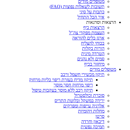
מטופלים מודים
תשובות לשאלות נפוצות (FAQ)
כתבות על סיגי
איך הכל התחיל
הרצאות וסדנאות
הרצאות כיף
העצמת מפקדי צה"ל
ארגז כלים להוראה
בכוחי להצליח
הורות בקלות
הטרדה מינית
סמים ולא נהנים
מיחזור בכיף
מטופלים מודים
תיקון מכשירי חשמל ורכב
תיקון מדיח בעזרת ריפוי כליות מרחוק
ריפוי מרחוק חסך מוסך
תיקון רכב ללא מוסך בעקבות טיפול
סוכרת וכולסטרול
ירידה במשקל ובלוטת התריס
אלרגיה עייפות ומפרקים
מחלות זיהומיות
סרטן
דיכאון וחרדה
תמיכה נפשית