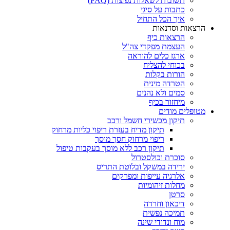
תשובות לשאלות נפוצות (FAQ)
כתבות על סיגי
איך הכל התחיל
הרצאות וסדנאות
הרצאות כיף
העצמת מפקדי צה"ל
ארגז כלים להוראה
בכוחי להצליח
הורות בקלות
הטרדה מינית
סמים ולא נהנים
מיחזור בכיף
מטופלים מודים
תיקון מכשירי חשמל ורכב
תיקון מדיח בעזרת ריפוי כליות מרחוק
ריפוי מרחוק חסך מוסך
תיקון רכב ללא מוסך בעקבות טיפול
סוכרת וכולסטרול
ירידה במשקל ובלוטת התריס
אלרגיה עייפות ומפרקים
מחלות זיהומיות
סרטן
דיכאון וחרדה
תמיכה נפשית
מוח ונדודי שינה