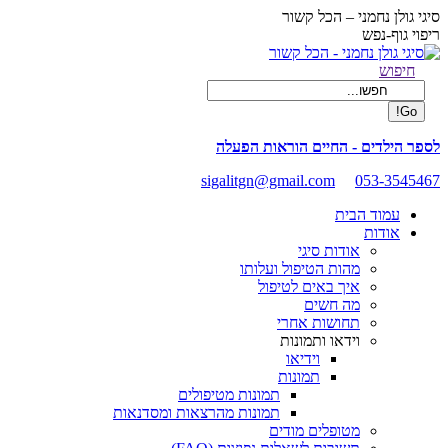
Skip
סיגי גולן נחמני – הכל קשור
to
ריפוי גוף-נפש
content
Facebook
Search:
חיפוש
page
opens
in
new
לספר הילדים - החיים הוראות הפעלה
window
sigalitgn@gmail.com
053-3545467
עמוד הבית
אודות
אודות סיגי
מהות הטיפול ועלותו
איך באים לטיפול
מה חשים
תחושות אחרי
וידאו ותמונות
וידיאו
תמונות
תמונות מטיפולים
תמונות מהרצאות ומסדנאות
מטופלים מודים