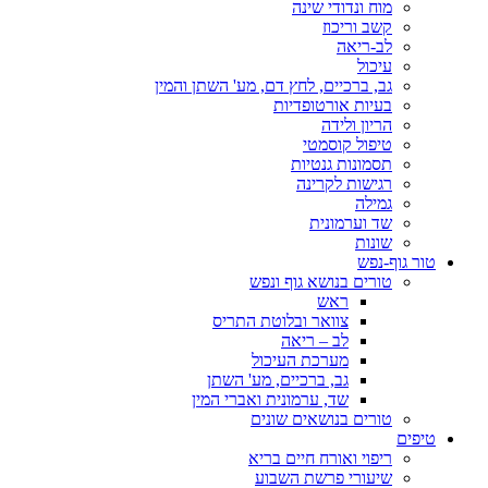
מוח ונדודי שינה
קשב וריכוז
לב-ריאה
עיכול
גב, ברכיים, לחץ דם, מע' השתן והמין
בעיות אורטופדיות
הריון ולידה
טיפול קוסמטי
תסמונות גנטיות
רגישות לקרינה
גמילה
שד וערמונית
שונות
טור גוף-נפש
טורים בנושא גוף ונפש
ראש
צוואר ובלוטת התריס
לב – ריאה
מערכת העיכול
גב, ברכיים, מע' השתן
שד, ערמונית ואברי המין
טורים בנושאים שונים
טיפים
ריפוי ואורח חיים בריא
שיעורי פרשת השבוע