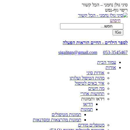
Skip
סיגי גולן נחמני – הכל קשור
to
ריפוי גוף-נפש
content
Facebook
Search:
חיפוש
page
opens
in
new
לספר הילדים - החיים הוראות הפעלה
window
sigalitgn@gmail.com
053-3545467
עמוד הבית
אודות
אודות סיגי
מהות הטיפול ועלותו
איך באים לטיפול
מה חשים
תחושות אחרי
וידאו ותמונות
וידיאו
תמונות
תמונות מטיפולים
תמונות מהרצאות ומסדנאות
מטופלים מודים