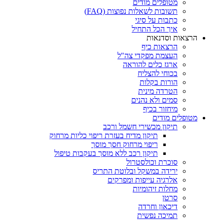
מטופלים מודים
תשובות לשאלות נפוצות (FAQ)
כתבות על סיגי
איך הכל התחיל
הרצאות וסדנאות
הרצאות כיף
העצמת מפקדי צה"ל
ארגז כלים להוראה
בכוחי להצליח
הורות בקלות
הטרדה מינית
סמים ולא נהנים
מיחזור בכיף
מטופלים מודים
תיקון מכשירי חשמל ורכב
תיקון מדיח בעזרת ריפוי כליות מרחוק
ריפוי מרחוק חסך מוסך
תיקון רכב ללא מוסך בעקבות טיפול
סוכרת וכולסטרול
ירידה במשקל ובלוטת התריס
אלרגיה עייפות ומפרקים
מחלות זיהומיות
סרטן
דיכאון וחרדה
תמיכה נפשית