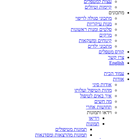
עצות למטפלים
קיימות וטיולים
מתכונים
מתכוני סגולה לריפוי
מנות עיקריות
סלטים ומנות ראשונות
מרקים
קינוחים ומשקאות
מתכוני ילדים
קורס מטפלים
צרו קשר
English
עמוד הבית
אודות
אודות סיגי
מהות הטיפול ועלותו
איך באים לטיפול
מה חשים
תחושות אחרי
וידאו ותמונות
וידיאו
תמונות
תמונות מטיפולים
תמונות מהרצאות ומסדנאות