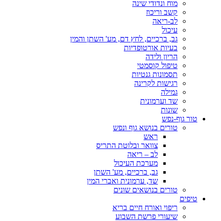
מוח ונדודי שינה
קשב וריכוז
לב-ריאה
עיכול
גב, ברכיים, לחץ דם, מע' השתן והמין
בעיות אורטופדיות
הריון ולידה
טיפול קוסמטי
תסמונות גנטיות
רגישות לקרינה
גמילה
שד וערמונית
שונות
טור גוף-נפש
טורים בנושא גוף ונפש
ראש
צוואר ובלוטת התריס
לב – ריאה
מערכת העיכול
גב, ברכיים, מע' השתן
שד, ערמונית ואברי המין
טורים בנושאים שונים
טיפים
ריפוי ואורח חיים בריא
שיעורי פרשת השבוע