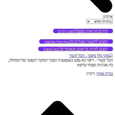
ארכיון
ארכיון
החיים הוראות הפעלה
לספר הילדים
רוצים להשאר מעודכנים?
עקבו אחרי בפייסבוק
רוצים להיות בריאים ומאושרים?
בואו לטיפול!
הכל קשור - ריפוי גוף-נפש באמצעות הסבר המקור הנפשי של המחלה,
ביו-אנרגיה וצמחי מרפא
בניית אתר
: דיביין
o
to
op