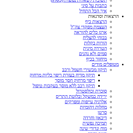
תשובות לשאלות נפוצות (FAQ)
כתבות על סיגי
איך הכל התחיל
הרצאות וסדנאות
הרצאות כיף
העצמת מפקדי צה"ל
ארגז כלים להוראה
בכוחי להצליח
הורות בקלות
הטרדה מינית
סמים ולא נהנים
מיחזור בכיף
מטופלים מודים
תיקון מכשירי חשמל ורכב
תיקון מדיח בעזרת ריפוי כליות מרחוק
ריפוי מרחוק חסך מוסך
תיקון רכב ללא מוסך בעקבות טיפול
סוכרת וכולסטרול
ירידה במשקל ובלוטת התריס
אלרגיה עייפות ומפרקים
מחלות זיהומיות
סרטן
דיכאון וחרדה
תמיכה נפשית
מוח ונדודי שינה