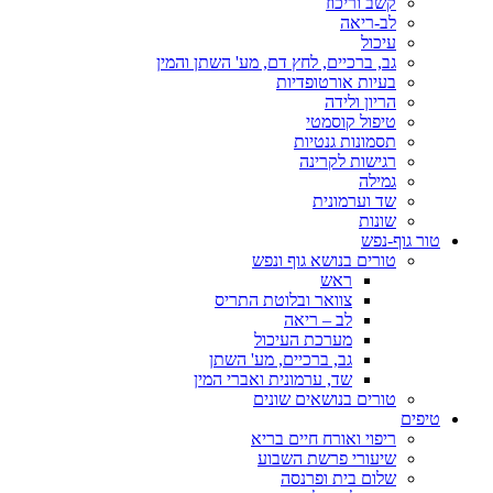
קשב וריכוז
לב-ריאה
עיכול
גב, ברכיים, לחץ דם, מע' השתן והמין
בעיות אורטופדיות
הריון ולידה
טיפול קוסמטי
תסמונות גנטיות
רגישות לקרינה
גמילה
שד וערמונית
שונות
טור גוף-נפש
טורים בנושא גוף ונפש
ראש
צוואר ובלוטת התריס
לב – ריאה
מערכת העיכול
גב, ברכיים, מע' השתן
שד, ערמונית ואברי המין
טורים בנושאים שונים
טיפים
ריפוי ואורח חיים בריא
שיעורי פרשת השבוע
שלום בית ופרנסה