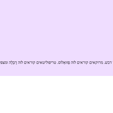
ש. מרוקאים קוראים לזה פַזוּאֵלוֹס. טריפוליטאים קוראים לזה דָבְּלָה ומצפ