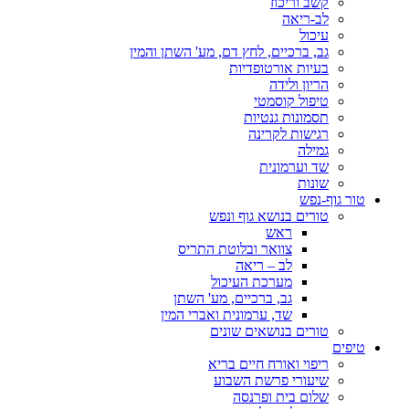
קשב וריכוז
לב-ריאה
עיכול
גב, ברכיים, לחץ דם, מע' השתן והמין
בעיות אורטופדיות
הריון ולידה
טיפול קוסמטי
תסמונות גנטיות
רגישות לקרינה
גמילה
שד וערמונית
שונות
טור גוף-נפש
טורים בנושא גוף ונפש
ראש
צוואר ובלוטת התריס
לב – ריאה
מערכת העיכול
גב, ברכיים, מע' השתן
שד, ערמונית ואברי המין
טורים בנושאים שונים
טיפים
ריפוי ואורח חיים בריא
שיעורי פרשת השבוע
שלום בית ופרנסה