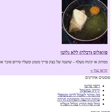
פזואלוס (דבלה) ללא גלוטן
ממתק או קינוח מעלף – שושנה של בצק פריך מטוגן ומעליו סירופ סוכר או דב
קראו עוד »
פוסטים אחרונים
ריפוי סרטן
ירידה במשקל
מה מותר לאכול לרוב מטופלי
שיחת הרגעה והפחתת חרדה
טיול סוף הקיץ בגליל העליון