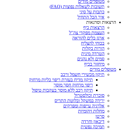
מטופלים מודים
תשובות לשאלות נפוצות (FAQ)
כתבות על סיגי
איך הכל התחיל
הרצאות וסדנאות
הרצאות כיף
העצמת מפקדי צה"ל
ארגז כלים להוראה
בכוחי להצליח
הורות בקלות
הטרדה מינית
סמים ולא נהנים
מיחזור בכיף
מטופלים מודים
תיקון מכשירי חשמל ורכב
תיקון מדיח בעזרת ריפוי כליות מרחוק
ריפוי מרחוק חסך מוסך
תיקון רכב ללא מוסך בעקבות טיפול
סוכרת וכולסטרול
ירידה במשקל ובלוטת התריס
אלרגיה עייפות ומפרקים
מחלות זיהומיות
סרטן
דיכאון וחרדה
תמיכה נפשית