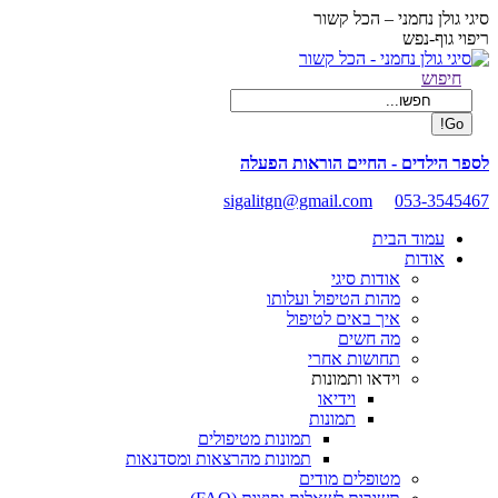
Skip
סיגי גולן נחמני – הכל קשור
to
ריפוי גוף-נפש
content
Facebook
Search:
חיפוש
page
opens
in
new
לספר הילדים - החיים הוראות הפעלה
window
sigalitgn@gmail.com
053-3545467
עמוד הבית
אודות
אודות סיגי
מהות הטיפול ועלותו
איך באים לטיפול
מה חשים
תחושות אחרי
וידאו ותמונות
וידיאו
תמונות
תמונות מטיפולים
תמונות מהרצאות ומסדנאות
מטופלים מודים