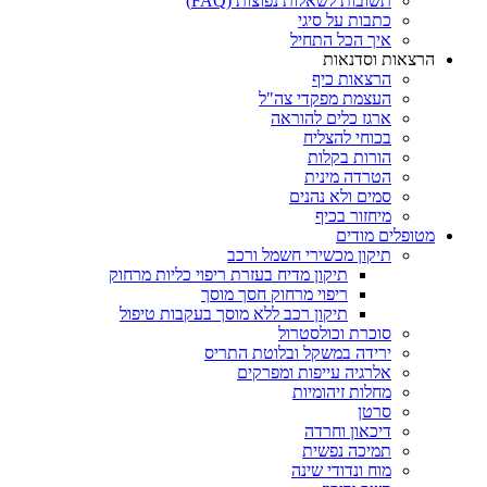
תשובות לשאלות נפוצות (FAQ)
כתבות על סיגי
איך הכל התחיל
הרצאות וסדנאות
הרצאות כיף
העצמת מפקדי צה"ל
ארגז כלים להוראה
בכוחי להצליח
הורות בקלות
הטרדה מינית
סמים ולא נהנים
מיחזור בכיף
מטופלים מודים
תיקון מכשירי חשמל ורכב
תיקון מדיח בעזרת ריפוי כליות מרחוק
ריפוי מרחוק חסך מוסך
תיקון רכב ללא מוסך בעקבות טיפול
סוכרת וכולסטרול
ירידה במשקל ובלוטת התריס
אלרגיה עייפות ומפרקים
מחלות זיהומיות
סרטן
דיכאון וחרדה
תמיכה נפשית
מוח ונדודי שינה