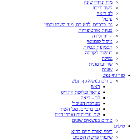
מוח ונדודי שינה
קשב וריכוז
לב-ריאה
עיכול
גב, ברכיים, לחץ דם, מע' השתן והמין
בעיות אורטופדיות
הריון ולידה
טיפול קוסמטי
תסמונות גנטיות
רגישות לקרינה
גמילה
שד וערמונית
שונות
טור גוף-נפש
טורים בנושא גוף ונפש
ראש
צוואר ובלוטת התריס
לב – ריאה
מערכת העיכול
גב, ברכיים, מע' השתן
שד, ערמונית ואברי המין
טורים בנושאים שונים
טיפים
ריפוי ואורח חיים בריא
שיעורי פרשת השבוע