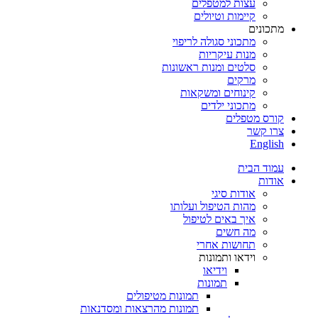
עצות למטפלים
קיימות וטיולים
מתכונים
מתכוני סגולה לריפוי
מנות עיקריות
סלטים ומנות ראשונות
מרקים
קינוחים ומשקאות
מתכוני ילדים
קורס מטפלים
צרו קשר
English
עמוד הבית
אודות
אודות סיגי
מהות הטיפול ועלותו
איך באים לטיפול
מה חשים
תחושות אחרי
וידאו ותמונות
וידיאו
תמונות
תמונות מטיפולים
תמונות מהרצאות ומסדנאות