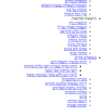
מטופלים מודים
תשובות לשאלות נפוצות (FAQ)
כתבות על סיגי
איך הכל התחיל
הרצאות וסדנאות
הרצאות כיף
העצמת מפקדי צה"ל
ארגז כלים להוראה
בכוחי להצליח
הורות בקלות
הטרדה מינית
סמים ולא נהנים
מיחזור בכיף
מטופלים מודים
תיקון מכשירי חשמל ורכב
תיקון מדיח בעזרת ריפוי כליות מרחוק
ריפוי מרחוק חסך מוסך
תיקון רכב ללא מוסך בעקבות טיפול
סוכרת וכולסטרול
ירידה במשקל ובלוטת התריס
אלרגיה עייפות ומפרקים
מחלות זיהומיות
סרטן
דיכאון וחרדה
תמיכה נפשית