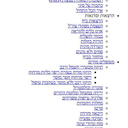
תשובות לשאלות נפוצות (FAQ)
כתבות על סיגי
איך הכל התחיל
הרצאות וסדנאות
הרצאות כיף
העצמת מפקדי צה"ל
ארגז כלים להוראה
בכוחי להצליח
הורות בקלות
הטרדה מינית
סמים ולא נהנים
מיחזור בכיף
מטופלים מודים
תיקון מכשירי חשמל ורכב
תיקון מדיח בעזרת ריפוי כליות מרחוק
ריפוי מרחוק חסך מוסך
תיקון רכב ללא מוסך בעקבות טיפול
סוכרת וכולסטרול
ירידה במשקל ובלוטת התריס
אלרגיה עייפות ומפרקים
מחלות זיהומיות
סרטן
דיכאון וחרדה
תמיכה נפשית
מוח ונדודי שינה