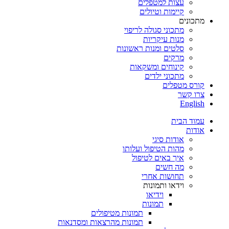
עצות למטפלים
קיימות וטיולים
מתכונים
מתכוני סגולה לריפוי
מנות עיקריות
סלטים ומנות ראשונות
מרקים
קינוחים ומשקאות
מתכוני ילדים
קורס מטפלים
צרו קשר
English
עמוד הבית
אודות
אודות סיגי
מהות הטיפול ועלותו
איך באים לטיפול
מה חשים
תחושות אחרי
וידאו ותמונות
וידיאו
תמונות
תמונות מטיפולים
תמונות מהרצאות ומסדנאות