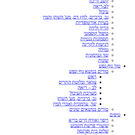
קשב וריכוז
לב-ריאה
עיכול
גב, ברכיים, לחץ דם, מע' השתן והמין
בעיות אורטופדיות
הריון ולידה
טיפול קוסמטי
תסמונות גנטיות
רגישות לקרינה
גמילה
שד וערמונית
שונות
טור גוף-נפש
טורים בנושא גוף ונפש
ראש
צוואר ובלוטת התריס
לב – ריאה
מערכת העיכול
גב, ברכיים, מע' השתן
שד, ערמונית ואברי המין
טורים בנושאים שונים
טיפים
ריפוי ואורח חיים בריא
שיעורי פרשת השבוע
שלום בית ופרנסה