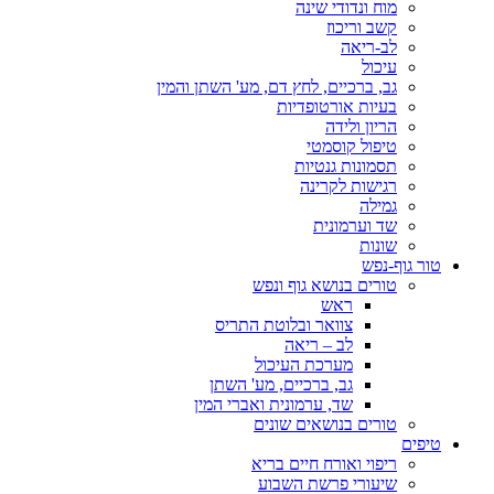
מוח ונדודי שינה
קשב וריכוז
לב-ריאה
עיכול
גב, ברכיים, לחץ דם, מע' השתן והמין
בעיות אורטופדיות
הריון ולידה
טיפול קוסמטי
תסמונות גנטיות
רגישות לקרינה
גמילה
שד וערמונית
שונות
טור גוף-נפש
טורים בנושא גוף ונפש
ראש
צוואר ובלוטת התריס
לב – ריאה
מערכת העיכול
גב, ברכיים, מע' השתן
שד, ערמונית ואברי המין
טורים בנושאים שונים
טיפים
ריפוי ואורח חיים בריא
שיעורי פרשת השבוע