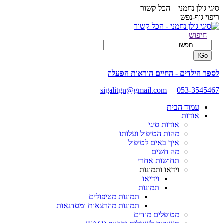
Skip
סיגי גולן נחמני – הכל קשור
to
ריפוי גוף-נפש
content
Facebook
Search:
חיפוש
page
opens
in
new
לספר הילדים - החיים הוראות הפעלה
window
sigalitgn@gmail.com
053-3545467
עמוד הבית
אודות
אודות סיגי
מהות הטיפול ועלותו
איך באים לטיפול
מה חשים
תחושות אחרי
וידאו ותמונות
וידיאו
תמונות
תמונות מטיפולים
תמונות מהרצאות ומסדנאות
מטופלים מודים