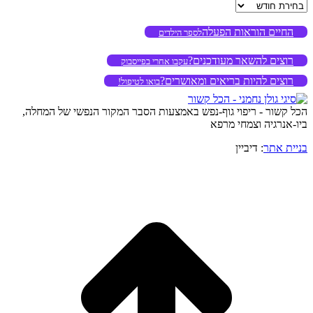
ארכיון
החיים הוראות הפעלה
לספר הילדים
רוצים להשאר מעודכנים?
עקבו אחרי בפייסבוק
רוצים להיות בריאים ומאושרים?
בואו לטיפול!
הכל קשור - ריפוי גוף-נפש באמצעות הסבר המקור הנפשי של המחלה,
ביו-אנרגיה וצמחי מרפא
בניית אתר
: דיביין
o
to
op