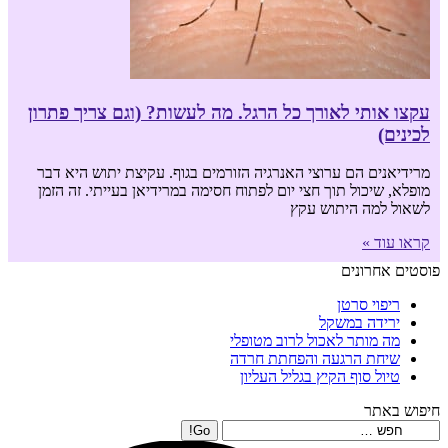
עקצו אותי לאורך כל הרגל. מה לעשות? (וגם צריך פתרון
לכינים)
מרידיאנים הם ערוצי האנרגיה הזורמים בגוף. עקיצת יתוש היא דבר
מופלא, שיכול תוך חצי יום לפתוח חסימה במרידיאן בעייתי. זה הזמן
לשאול למה היתוש עקץ
קראו עוד »
פוסטים אחרונים
ריפוי סרטן
ירידה במשקל
מה מותר לאכול לרוב מטופלי
שיחת הרגעה והפחתת חרדה
טיול סוף הקיץ בגליל העליון
חיפוש באתר
Search: