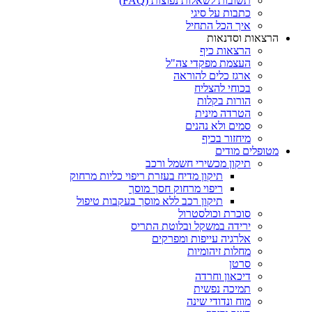
תשובות לשאלות נפוצות (FAQ)
כתבות על סיגי
איך הכל התחיל
הרצאות וסדנאות
הרצאות כיף
העצמת מפקדי צה"ל
ארגז כלים להוראה
בכוחי להצליח
הורות בקלות
הטרדה מינית
סמים ולא נהנים
מיחזור בכיף
מטופלים מודים
תיקון מכשירי חשמל ורכב
תיקון מדיח בעזרת ריפוי כליות מרחוק
ריפוי מרחוק חסך מוסך
תיקון רכב ללא מוסך בעקבות טיפול
סוכרת וכולסטרול
ירידה במשקל ובלוטת התריס
אלרגיה עייפות ומפרקים
מחלות זיהומיות
סרטן
דיכאון וחרדה
תמיכה נפשית
מוח ונדודי שינה