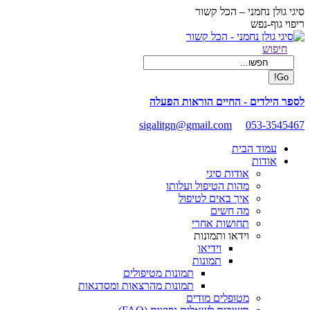
Skip
סיגי גולן נחמני – הכל קשור
to
ריפוי גוף-נפש
content
Facebook
Search:
חיפוש
page
opens
in
new
לספר הילדים - החיים הוראות הפעלה
window
sigalitgn@gmail.com
053-3545467
עמוד הבית
אודות
אודות סיגי
מהות הטיפול ועלותו
איך באים לטיפול
מה חשים
תחושות אחרי
וידאו ותמונות
וידיאו
תמונות
תמונות מטיפולים
תמונות מהרצאות ומסדנאות
מטופלים מודים