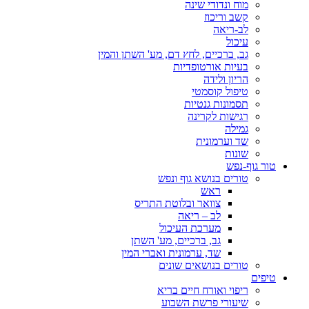
מוח ונדודי שינה
קשב וריכוז
לב-ריאה
עיכול
גב, ברכיים, לחץ דם, מע' השתן והמין
בעיות אורטופדיות
הריון ולידה
טיפול קוסמטי
תסמונות גנטיות
רגישות לקרינה
גמילה
שד וערמונית
שונות
טור גוף-נפש
טורים בנושא גוף ונפש
ראש
צוואר ובלוטת התריס
לב – ריאה
מערכת העיכול
גב, ברכיים, מע' השתן
שד, ערמונית ואברי המין
טורים בנושאים שונים
טיפים
ריפוי ואורח חיים בריא
שיעורי פרשת השבוע