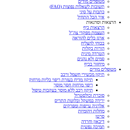
מטופלים מודים
תשובות לשאלות נפוצות (FAQ)
כתבות על סיגי
איך הכל התחיל
הרצאות וסדנאות
הרצאות כיף
העצמת מפקדי צה"ל
ארגז כלים להוראה
בכוחי להצליח
הורות בקלות
הטרדה מינית
סמים ולא נהנים
מיחזור בכיף
מטופלים מודים
תיקון מכשירי חשמל ורכב
תיקון מדיח בעזרת ריפוי כליות מרחוק
ריפוי מרחוק חסך מוסך
תיקון רכב ללא מוסך בעקבות טיפול
סוכרת וכולסטרול
ירידה במשקל ובלוטת התריס
אלרגיה עייפות ומפרקים
מחלות זיהומיות
סרטן
דיכאון וחרדה
תמיכה נפשית