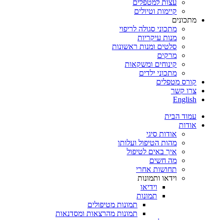
עצות למטפלים
קיימות וטיולים
מתכונים
מתכוני סגולה לריפוי
מנות עיקריות
סלטים ומנות ראשונות
מרקים
קינוחים ומשקאות
מתכוני ילדים
קורס מטפלים
צרו קשר
English
עמוד הבית
אודות
אודות סיגי
מהות הטיפול ועלותו
איך באים לטיפול
מה חשים
תחושות אחרי
וידאו ותמונות
וידיאו
תמונות
תמונות מטיפולים
תמונות מהרצאות ומסדנאות