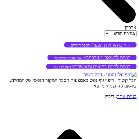
ארכיון
ארכיון
החיים הוראות הפעלה
לספר הילדים
רוצים להשאר מעודכנים?
עקבו אחרי בפייסבוק
רוצים להיות בריאים ומאושרים?
בואו לטיפול!
הכל קשור - ריפוי גוף-נפש באמצעות הסבר המקור הנפשי של המחלה,
ביו-אנרגיה וצמחי מרפא
בניית אתר
: דיביין
o
to
op