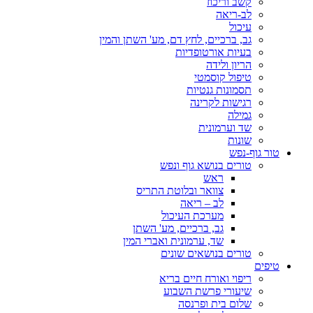
קשב וריכוז
לב-ריאה
עיכול
גב, ברכיים, לחץ דם, מע' השתן והמין
בעיות אורטופדיות
הריון ולידה
טיפול קוסמטי
תסמונות גנטיות
רגישות לקרינה
גמילה
שד וערמונית
שונות
טור גוף-נפש
טורים בנושא גוף ונפש
ראש
צוואר ובלוטת התריס
לב – ריאה
מערכת העיכול
גב, ברכיים, מע' השתן
שד, ערמונית ואברי המין
טורים בנושאים שונים
טיפים
ריפוי ואורח חיים בריא
שיעורי פרשת השבוע
שלום בית ופרנסה