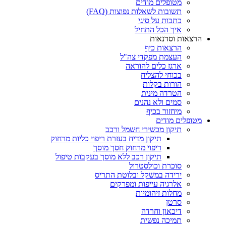
מטופלים מודים
תשובות לשאלות נפוצות (FAQ)
כתבות על סיגי
איך הכל התחיל
הרצאות וסדנאות
הרצאות כיף
העצמת מפקדי צה"ל
ארגז כלים להוראה
בכוחי להצליח
הורות בקלות
הטרדה מינית
סמים ולא נהנים
מיחזור בכיף
מטופלים מודים
תיקון מכשירי חשמל ורכב
תיקון מדיח בעזרת ריפוי כליות מרחוק
ריפוי מרחוק חסך מוסך
תיקון רכב ללא מוסך בעקבות טיפול
סוכרת וכולסטרול
ירידה במשקל ובלוטת התריס
אלרגיה עייפות ומפרקים
מחלות זיהומיות
סרטן
דיכאון וחרדה
תמיכה נפשית