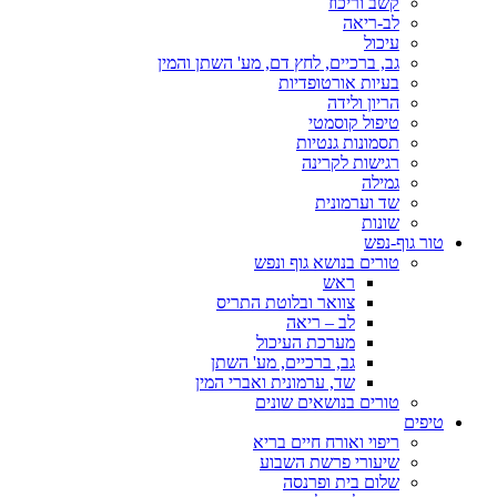
קשב וריכוז
לב-ריאה
עיכול
גב, ברכיים, לחץ דם, מע' השתן והמין
בעיות אורטופדיות
הריון ולידה
טיפול קוסמטי
תסמונות גנטיות
רגישות לקרינה
גמילה
שד וערמונית
שונות
טור גוף-נפש
טורים בנושא גוף ונפש
ראש
צוואר ובלוטת התריס
לב – ריאה
מערכת העיכול
גב, ברכיים, מע' השתן
שד, ערמונית ואברי המין
טורים בנושאים שונים
טיפים
ריפוי ואורח חיים בריא
שיעורי פרשת השבוע
שלום בית ופרנסה