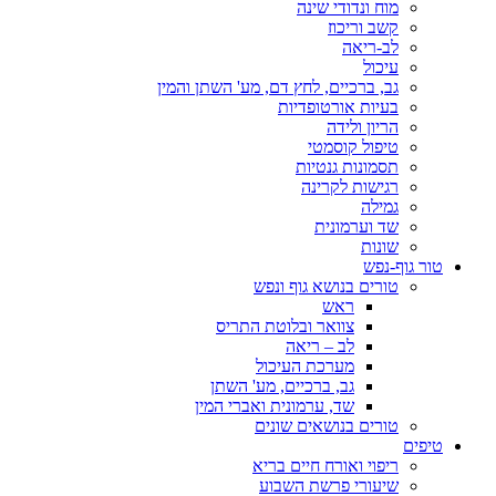
מוח ונדודי שינה
קשב וריכוז
לב-ריאה
עיכול
גב, ברכיים, לחץ דם, מע' השתן והמין
בעיות אורטופדיות
הריון ולידה
טיפול קוסמטי
תסמונות גנטיות
רגישות לקרינה
גמילה
שד וערמונית
שונות
טור גוף-נפש
טורים בנושא גוף ונפש
ראש
צוואר ובלוטת התריס
לב – ריאה
מערכת העיכול
גב, ברכיים, מע' השתן
שד, ערמונית ואברי המין
טורים בנושאים שונים
טיפים
ריפוי ואורח חיים בריא
שיעורי פרשת השבוע