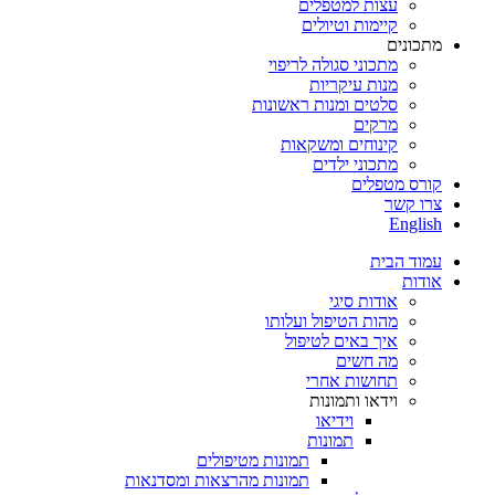
עצות למטפלים
קיימות וטיולים
מתכונים
מתכוני סגולה לריפוי
מנות עיקריות
סלטים ומנות ראשונות
מרקים
קינוחים ומשקאות
מתכוני ילדים
קורס מטפלים
צרו קשר
English
עמוד הבית
אודות
אודות סיגי
מהות הטיפול ועלותו
איך באים לטיפול
מה חשים
תחושות אחרי
וידאו ותמונות
וידיאו
תמונות
תמונות מטיפולים
תמונות מהרצאות ומסדנאות