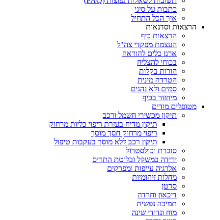
תשובות לשאלות נפוצות (FAQ)
כתבות על סיגי
איך הכל התחיל
הרצאות וסדנאות
הרצאות כיף
העצמת מפקדי צה"ל
ארגז כלים להוראה
בכוחי להצליח
הורות בקלות
הטרדה מינית
סמים ולא נהנים
מיחזור בכיף
מטופלים מודים
תיקון מכשירי חשמל ורכב
תיקון מדיח בעזרת ריפוי כליות מרחוק
ריפוי מרחוק חסך מוסך
תיקון רכב ללא מוסך בעקבות טיפול
סוכרת וכולסטרול
ירידה במשקל ובלוטת התריס
אלרגיה עייפות ומפרקים
מחלות זיהומיות
סרטן
דיכאון וחרדה
תמיכה נפשית
מוח ונדודי שינה