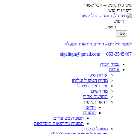
Skip
סיגי גולן נחמני – הכל קשור
to
ריפוי גוף-נפש
content
Facebook
Search:
חיפוש
page
opens
in
new
לספר הילדים - החיים הוראות הפעלה
window
sigalitgn@gmail.com
053-3545467
עמוד הבית
אודות
אודות סיגי
מהות הטיפול ועלותו
איך באים לטיפול
מה חשים
תחושות אחרי
וידאו ותמונות
וידיאו
תמונות
תמונות מטיפולים
תמונות מהרצאות ומסדנאות
מטופלים מודים