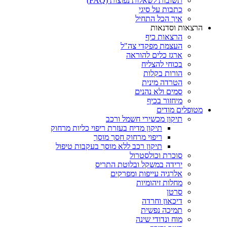
תשובות לשאלות נפוצות (FAQ)
כתבות על סיגי
איך הכל התחיל
הרצאות וסדנאות
הרצאות כיף
העצמת מפקדי צה"ל
ארגז כלים להוראה
בכוחי להצליח
הורות בקלות
הטרדה מינית
סמים ולא נהנים
מיחזור בכיף
מטופלים מודים
תיקון מכשירי חשמל ורכב
תיקון מדיח בעזרת ריפוי כליות מרחוק
ריפוי מרחוק חסך מוסך
תיקון רכב ללא מוסך בעקבות טיפול
סוכרת וכולסטרול
ירידה במשקל ובלוטת התריס
אלרגיה עייפות ומפרקים
מחלות זיהומיות
סרטן
דיכאון וחרדה
תמיכה נפשית
מוח ונדודי שינה