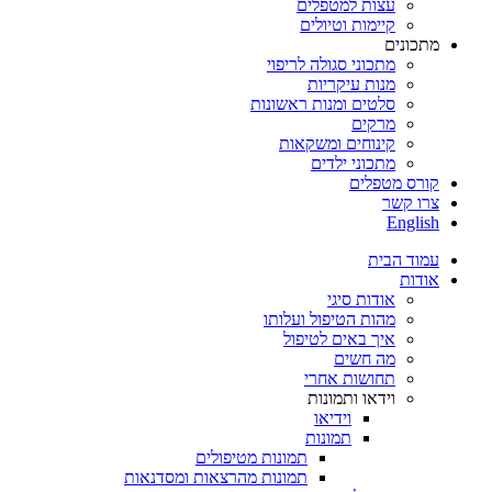
עצות למטפלים
קיימות וטיולים
מתכונים
מתכוני סגולה לריפוי
מנות עיקריות
סלטים ומנות ראשונות
מרקים
קינוחים ומשקאות
מתכוני ילדים
קורס מטפלים
צרו קשר
English
עמוד הבית
אודות
אודות סיגי
מהות הטיפול ועלותו
איך באים לטיפול
מה חשים
תחושות אחרי
וידאו ותמונות
וידיאו
תמונות
תמונות מטיפולים
תמונות מהרצאות ומסדנאות