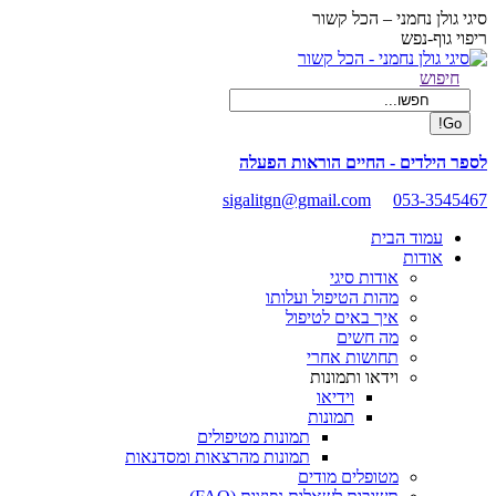
Skip
סיגי גולן נחמני – הכל קשור
to
ריפוי גוף-נפש
content
Facebook
Search:
חיפוש
page
opens
in
new
לספר הילדים - החיים הוראות הפעלה
window
sigalitgn@gmail.com
053-3545467
עמוד הבית
אודות
אודות סיגי
מהות הטיפול ועלותו
איך באים לטיפול
מה חשים
תחושות אחרי
וידאו ותמונות
וידיאו
תמונות
תמונות מטיפולים
תמונות מהרצאות ומסדנאות
מטופלים מודים