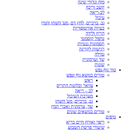
מוח ונדודי שינה
קשב וריכוז
לב-ריאה
עיכול
גב, ברכיים, לחץ דם, מע' השתן והמין
בעיות אורטופדיות
הריון ולידה
טיפול קוסמטי
תסמונות גנטיות
רגישות לקרינה
גמילה
שד וערמונית
שונות
טור גוף-נפש
טורים בנושא גוף ונפש
ראש
צוואר ובלוטת התריס
לב – ריאה
מערכת העיכול
גב, ברכיים, מע' השתן
שד, ערמונית ואברי המין
טורים בנושאים שונים
טיפים
ריפוי ואורח חיים בריא
שיעורי פרשת השבוע