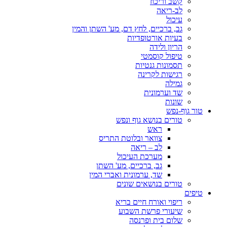
קשב וריכוז
לב-ריאה
עיכול
גב, ברכיים, לחץ דם, מע' השתן והמין
בעיות אורטופדיות
הריון ולידה
טיפול קוסמטי
תסמונות גנטיות
רגישות לקרינה
גמילה
שד וערמונית
שונות
טור גוף-נפש
טורים בנושא גוף ונפש
ראש
צוואר ובלוטת התריס
לב – ריאה
מערכת העיכול
גב, ברכיים, מע' השתן
שד, ערמונית ואברי המין
טורים בנושאים שונים
טיפים
ריפוי ואורח חיים בריא
שיעורי פרשת השבוע
שלום בית ופרנסה