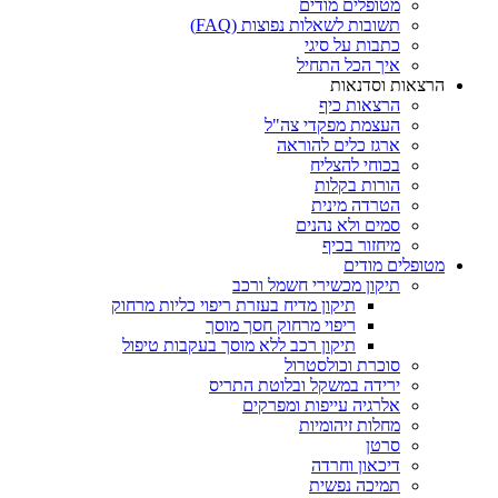
מטופלים מודים
תשובות לשאלות נפוצות (FAQ)
כתבות על סיגי
איך הכל התחיל
הרצאות וסדנאות
הרצאות כיף
העצמת מפקדי צה"ל
ארגז כלים להוראה
בכוחי להצליח
הורות בקלות
הטרדה מינית
סמים ולא נהנים
מיחזור בכיף
מטופלים מודים
תיקון מכשירי חשמל ורכב
תיקון מדיח בעזרת ריפוי כליות מרחוק
ריפוי מרחוק חסך מוסך
תיקון רכב ללא מוסך בעקבות טיפול
סוכרת וכולסטרול
ירידה במשקל ובלוטת התריס
אלרגיה עייפות ומפרקים
מחלות זיהומיות
סרטן
דיכאון וחרדה
תמיכה נפשית