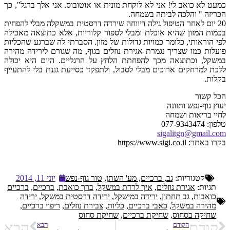
כמעט לא כואב לי! אני לא לוקחת מונית או אוטובוס. אני אלך ברגל", כך
הכריזה " והלכה לביתה בשמחה.
20 יום לאחר הטיפול גילה דיווחה שירדה דרסטית במשקלה מבלי להפחית
בכמות המזון שהיא אוכלת ומבלי לספור קלוריות, אלא כתוצאה מאכילה
לפי הוראותי, כלומר כמויות גדולות של מזון. הסברתי לה שברגע שהכליות
פועלות כמו שצריך נגמרת אגירת נוזלים בגוף, מה שגורם לירידה מהירה
במשקל, וכתוצאה מכך להפחתת הלחץ על הרגליים. היום היא יכולה
ללכת למרחקים ארוכים מבלי לסבול, ולתפקד כסייעת גננת בלי להתעייף
בקלות.
הכל קשור
יעוץ גוף-נפש ותזונה
לחיי בריאות ושמחה
טלפון: 077-9343474
sigalitgn@gmail.com
בקרו באתר: https://www.sigi.co.il
קטגוריות:
גב, ברכיים, מע' השתן
,
טור גוף-נפש
יוני 11, 2014
תגיות:
אגירת נוזלים
,
איך לרדת במשקל
,
ברך כואבת
,
ברכיים
,
ברכיים
כואבות
,
גב תחתון
,
ירידה במישקל
,
ירידה דרסטית במשקל
,
ירידה
מהירה במשקל
,
כאבי ברכיים
,
כליות
,
צבירת נוזלים
,
ריפוי ברכיים
,
שחיקה בסחוס
,
שחיקת ברכיים
,
שחיקת סחוס
קודם
הבא
הקודם
הבא