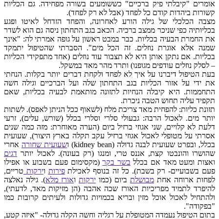
אומרים "קיבלתי פיק ברכיים" כששומעים בשורה מפחידה. גם הכליות
קשורות ביהדות קודם כל לפחד (אבל לא רק לפחד).
מצבה הכלכלי של גילה הורע לאחרונה, והפחד הזדחל לאיטו ופגע
בכליותיה כפי שניכר ממצב ברכיה. הכאב בגב התחתון ניסה גם הוא לשדר
את החמרת הבעיה בכליות. כבר במבט ראשון על גופה אמרתי לה: "אינך
שמנה אלא אוגרת נוזלים. זה הכל מים". הסברתי שהטיפול יתמקד
בכליות. אם נתקן אותן היא לא תצבור עוד נוזלים (אחד מתפקידי הכליות
– לסלק נוזלים עודפים מגופנו) ותרד מהר מאד במשקל.
בעת הטיפול דיברנו על איך לא לפחד ולקחת דברים יותר בקלות. הנחתי
את ידי על אזור הכליות בגב התחתון שלה ועל הברכיים וגילה חשה
התחממות. היא קיבלה הנחיות לתזונה מותאמת לבעיה בכליות, שאם
תקפיד עליה תחוש הטבה ניכרת.
תזונת כליות: להפחית מאד צריכת מלח (לשאוף ככל הניתן לאפס). לשתות
יותר מים. לאכול הרבה: גבעולי סלרי וסלרי בכלל (שורש, עלים), זרעי
דלעת לא קלויים, שני אגוזי ברזיל ביום (הערה מאוחרת: מזה כמה שנים
אסרתי על מטופלי לאכול אגוזי ברזיל עקב תקלה בארץ היצור), שעועית
בכלל, ובפרט שעועית לבנה גדולה (kidney bean) ו
שעועית שחורה
אחרי
שהושרו והונבטו קצת, אננס טרי, ומנגו (רק בעונה). לאכול יותר
דגים
ואצות ומעט מאד אם בכלל
בשר בקר
(מקסימום פעם בשבוע או אפילו
פעם בשבועיים- רק בשבת). כל זה בנוסף לאכילת
פירות
ו
ירקות
טריים,
לפחות ארוחה אחת
מבושלת
ביום (כמו
ירקות
ו
אורז מלא
). גילה נאלצה
להיפרד לתמיד מפריכיות האורז שכה אהבה (הן מזיקות מאד, לדעתי),
ולהתחיל לאכול אוכל מזין ובריא בכמויות גדולות ולעיתים קרובות כמו
"בפקודה".
בתום הטיפול נעמדה המטופלת על רגליה וחשה הקלה גדולה- "איזה קטע,