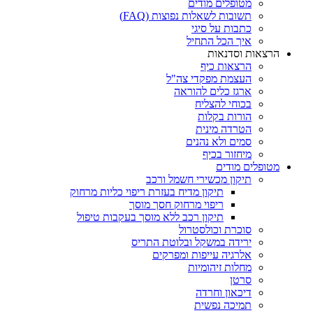
מטופלים מודים
תשובות לשאלות נפוצות (FAQ)
כתבות על סיגי
איך הכל התחיל
הרצאות וסדנאות
הרצאות כיף
העצמת מפקדי צה"ל
ארגז כלים להוראה
בכוחי להצליח
הורות בקלות
הטרדה מינית
סמים ולא נהנים
מיחזור בכיף
מטופלים מודים
תיקון מכשירי חשמל ורכב
תיקון מדיח בעזרת ריפוי כליות מרחוק
ריפוי מרחוק חסך מוסך
תיקון רכב ללא מוסך בעקבות טיפול
סוכרת וכולסטרול
ירידה במשקל ובלוטת התריס
אלרגיה עייפות ומפרקים
מחלות זיהומיות
סרטן
דיכאון וחרדה
תמיכה נפשית