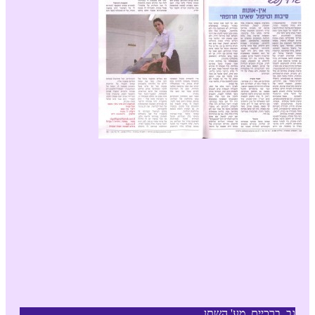
גב, ברכיים, מע' השתן