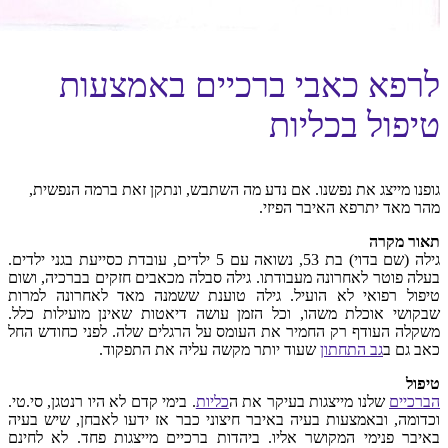
לרפא כאבי ברכיים באמצעות
טיפול בכליות
גופנו מייצג את נפשנו. אם נדע מה השתבש, ונתקן זאת ברמה הנפשית,
מהר מאד יתרפא האיבר הפיזי.
תאור מקרה
גילה (שם בדוי) בת 53, נשואה עם 5 ילדים, עובדת כסייעת בגני ילדים.
בעלה פוטר לאחרונה מעבודתו. גילה סבלה מכאבים חזקים בברכיה, ושום
טיפול רפואי לא הועיל. גילה טוענת ששמנה מאד לאחרונה למרות
שבקושי אוכלת משהו, וכל הזמן עושה דיאטות שאינן מועילות כלל.
משקלה העודף רק החמיר את העומס על הרגלים שלה. לפני כחודש החל
כאב גם ב
גב התחתון
שעוד יותר מקשה עליה את התפקוד.
טיפול
הברכיים
שלנו מייצגות בעיקר את ה
כליות
. בימי קדם לא היו רנטגן, סי.טי.
וכדומה, ובאמצעות בעיה באיבר חיצוני כבר אז ידעו לאבחן, שיש בעיה
באיבר פנימי המקושר אליו. ביהדות ברכיים מייצגות פחד. לא לחינם