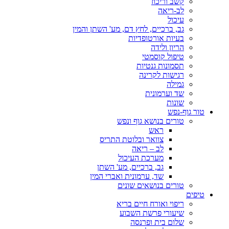
קשב וריכוז
לב-ריאה
עיכול
גב, ברכיים, לחץ דם, מע' השתן והמין
בעיות אורטופדיות
הריון ולידה
טיפול קוסמטי
תסמונות גנטיות
רגישות לקרינה
גמילה
שד וערמונית
שונות
טור גוף-נפש
טורים בנושא גוף ונפש
ראש
צוואר ובלוטת התריס
לב – ריאה
מערכת העיכול
גב, ברכיים, מע' השתן
שד, ערמונית ואברי המין
טורים בנושאים שונים
טיפים
ריפוי ואורח חיים בריא
שיעורי פרשת השבוע
שלום בית ופרנסה