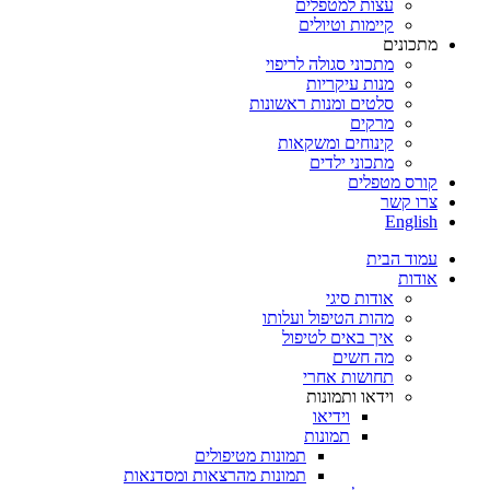
עצות למטפלים
קיימות וטיולים
מתכונים
מתכוני סגולה לריפוי
מנות עיקריות
סלטים ומנות ראשונות
מרקים
קינוחים ומשקאות
מתכוני ילדים
קורס מטפלים
צרו קשר
English
עמוד הבית
אודות
אודות סיגי
מהות הטיפול ועלותו
איך באים לטיפול
מה חשים
תחושות אחרי
וידאו ותמונות
וידיאו
תמונות
תמונות מטיפולים
תמונות מהרצאות ומסדנאות