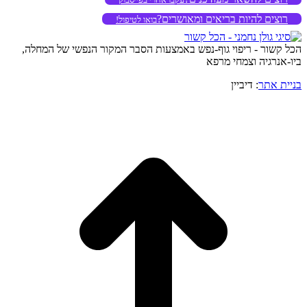
רוצים להיות בריאים ומאושרים?
בואו לטיפול!
הכל קשור - ריפוי גוף-נפש באמצעות הסבר המקור הנפשי של המחלה,
ביו-אנרגיה וצמחי מרפא
בניית אתר
: דיביין
o
to
op