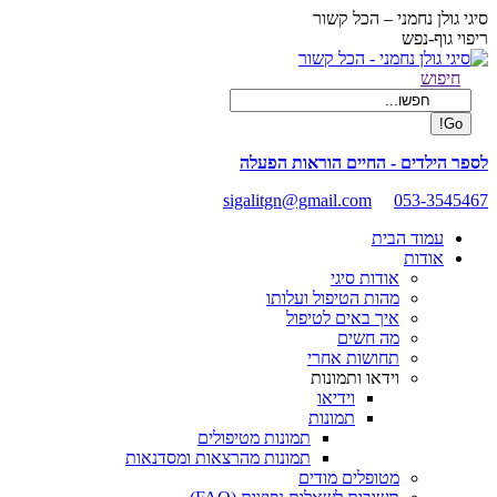
Skip
סיגי גולן נחמני – הכל קשור
to
ריפוי גוף-נפש
content
Facebook
Search:
חיפוש
page
opens
in
new
לספר הילדים - החיים הוראות הפעלה
window
sigalitgn@gmail.com
053-3545467
עמוד הבית
אודות
אודות סיגי
מהות הטיפול ועלותו
איך באים לטיפול
מה חשים
תחושות אחרי
וידאו ותמונות
וידיאו
תמונות
תמונות מטיפולים
תמונות מהרצאות ומסדנאות
מטופלים מודים