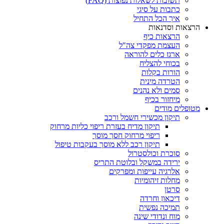
תשובות לשאלות נפוצות (FAQ)
כתבות על סיגי
איך הכל התחיל
הרצאות וסדנאות
הרצאות כיף
העצמת מפקדי צה"ל
ארגז כלים להוראה
בכוחי להצליח
הורות בקלות
הטרדה מינית
סמים ולא נהנים
מיחזור בכיף
מטופלים מודים
תיקון מכשירי חשמל ורכב
תיקון מדיח בעזרת ריפוי כליות מרחוק
ריפוי מרחוק חסך מוסך
תיקון רכב ללא מוסך בעקבות טיפול
סוכרת וכולסטרול
ירידה במשקל ובלוטת התריס
אלרגיה עייפות ומפרקים
מחלות זיהומיות
סרטן
דיכאון וחרדה
תמיכה נפשית
מוח ונדודי שינה