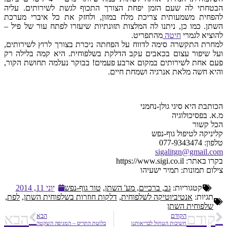
הבטחתי לה שעם הזמן יפחת הצורך התכוף לגשת לשירותים. עליה
להפחית משמעותית צריכת מלח במזון, ולחזק את כל איברי מערכת
השתן. כמו כן, ניתנו לה המלצות תזונתיות שיעזרו לפתח עור של פיל –
להוציא לגמרי
חיטה
מהתפריט.
למחרת התקשרה סימה לדווח על הפחתה ניכרת בצורך לרוץ לשירותים,
ועל שיפור עצום בכאבים עקב הדלקת בשלפוחית. היא קמה בלילה רק
פעם אחת לשירותים במקום ארבע פעמים! בבוקר נעלמה תחושת הקור,
והיא חשה מלאת אנרגיה ושמחת חיים.
הכותבת היא סיגי גולן-נחמני
מ.א. בפסיכולוגיה
הכל קשור
קליניקה לטיפול גוף-נפש
טלפון: 077-9343474
sigalitgn@gmail.com
בקרו באתר: https://www.sigi.co.il
צילום תמונות: תמיר ישעיהו
קטגוריות:
גב, ברכיים, מע' השתן
,
טור גוף-נפש
יוני 11, 2014
תגיות:
אנטיביוטיקה לשלפוחית
,
דלקות חוזרות בשלפוחית השתן
,
לפת
,
שלפוחית השתן
קודם
הבא
הקודם
הבא
חשיבות הטחול לבריאותנו
בלוטת התריס – המגיפה השקטה