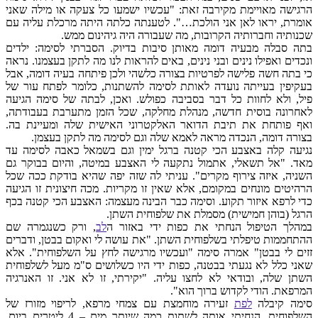
הרגישה מאויימת מקירבה זאת: "עכשיו ישמעו כל צעקה או מילה שאני
אומרת, יראו לאן אני הולכת…". לטענתה כלתה היתה מרכלת עליה עם
שכנותיה וחברותיה הקרובות, מה שעבורה היה גיהינום ממש.
בתה סבלה מבעיה דומה מאותן סיבות בדיוק. הסברתי לסימה: ילדים
ונכדים ואפילו נינים ובני נינים, באים להראות לנו מה לתקן בעצמנו. נראה
כי בתה חשה פלישה לפרטיות בצורה כלשהי ולכן פיתחה בעיה דומה, אבל
בעקיפין בעייתה נועדה לאותת לסימה להשתנות, כלומר לפתח עור של
פיל, ולא לחוות כל דבר בסביבה כפולש. ואכן, לבתה של סימה הגיעה
לאחרונה בוסית חדשה, מנהלת מחלקה, שכל הזמן מתערבת בעבודתה,
ואף פותחת את תיבת הדואר האלקטרוני האישית שלה ומעיינת בה.
בצורה דומה, הנכדה מראה לאמא שלה וגם לסימה מה לתקן בעצמן.
נגיעה קלה באצבע הכי קטנה ברגל ימין וגם בשמאל כאבה לסימה עד
מאד. "אל תשאלי, אתמול נתקעה לי האצבע במיטה, והיום בבוקר גם
השניה, איזה צירוף מקרים". עניתי לה שזה יפה שהיא בודקת ככה שכל
הרהיטים מונחים במקומם, אלא שאין זו מקריות. מכה חיצונית זו הגיעה
כדי לרפא איזור תקוע. וסימה כבר הבינה מעצמה: האצבע הכי קטנה בכף
הרגל (בוהן חמישית) מסמלת את שלפוחית השתן.
במהלך הטיפול הנחתי את כפות ידי באזור ה
לב
, ורק כשנגמרה שם
ההתחממות טיפלתי בשלפוחית השתן. "את עושה לי ואקום בבטן, ודברים
זזים לי בבטן" אמרה סימה "ועכשיו מרגישה לחץ על השלפוחית". אלא
שאני כלל לא נגעתי בבטנה, כפות ידי היו כשלושים ס"מ מעל לשלפוחית
השתן שלה, ובודאי לא לחצו עליה. "יקירתי, זו לא אני. זו האנרגיה
המרפאת. הודי לקדוש ברוך הוא".
סימה קיבלה
לפת
זעירה מוחמצת עם צמחי מרפא, לריפוי מזורז של
השלפוחית. הנחיתי אותה לשתות כמה שיותר מים – 4 ליטרים ביום.