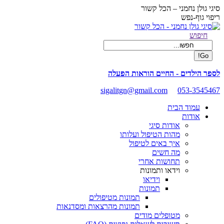
Skip
סיגי גולן נחמני – הכל קשור
to
ריפוי גוף-נפש
content
Facebook
Search:
חיפוש
page
opens
in
new
לספר הילדים - החיים הוראות הפעלה
window
sigalitgn@gmail.com
053-3545467
עמוד הבית
אודות
אודות סיגי
מהות הטיפול ועלותו
איך באים לטיפול
מה חשים
תחושות אחרי
וידאו ותמונות
וידיאו
תמונות
תמונות מטיפולים
תמונות מהרצאות ומסדנאות
מטופלים מודים