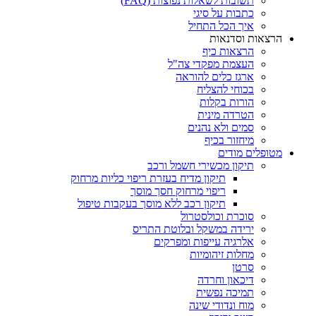
תשובות לשאלות נפוצות (FAQ)
כתבות על סיגי
איך הכל התחיל
הרצאות וסדנאות
הרצאות כיף
העצמת מפקדי צה"ל
ארגז כלים להוראה
בכוחי להצליח
הורות בקלות
הטרדה מינית
סמים ולא נהנים
מיחזור בכיף
מטופלים מודים
תיקון מכשירי חשמל ורכב
תיקון מדיח בעזרת ריפוי כליות מרחוק
ריפוי מרחוק חסך מוסך
תיקון רכב ללא מוסך בעקבות טיפול
סוכרת וכולסטרול
ירידה במשקל ובלוטת התריס
אלרגיה עייפות ומפרקים
מחלות זיהומיות
סרטן
דיכאון וחרדה
תמיכה נפשית
מוח ונדודי שינה