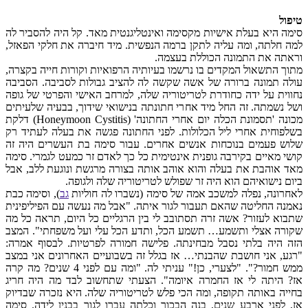
טיפול
סימה היא בעלת אישיות מקסימה ואינטליגנטית מאד. קל היה להסביר לה
למה חלתה, ומה עליה לתקן ברמה הנפשית. מיד חיברה את חלקי הפאזל,
וראתה את התמונה הכוללת בעצמה.
מתוך התשאול המקדים בו נרשמו בעיותיה הרפואיות וקורות חייה בקצרה,
עולה תמונה ברורה של אשה שקשה לה להציב גבולות לסביבה. הסביבה
נחווית על ידה כחודרת לטריטוריה שלה, למרחב האישי והפרטי של גופה
ושל נשמתה. זה החל מיד אחרי חתונתה בנישואי שידוך, בבעיה שלעיתים
מכונה 'תסמונת הכלה יום אחרי החתונה' (Honeymoon Cystitis) דלקת
בשלפוחית אחרי ליל הכלולות. לפני החתונה פגשה את בעלה לעתיד רק
שלוש פעמים בנוכחות אנשים אחרים. עבור סימה בת העשרים היה זה
קושי מאיים בקירבה גופנית אינטימית כל כך לאדם זר כמעט לגמרי. סימה
מאד אוהבת את בעלה והוא אוהב אותה בצורה מרגשת ונוגעת ללב, אבל
ביום נישואיהם הוא היה זר שפולש לטריטוריה שלה ולגופה.
לאחרונה, נפלה למשכב אמה של סימה (נשברו לה חוליות
גב
), וסימה כבת
נאמנה החליטה שהאם תעבור לגור איתה. "אבל מה נעשה עם הפיליפינית
שתבוא לעזור? אשה זרה תסתובב לי בין הרגליים כל היום, תראה כל מה
שקורה אצלי ותשמע… תשמע הכל, ותדע הכל עלי ועל משפחתי". המצב
הזה היה בלתי נסבל מבחינתה. פלישה חמורה לפרטיות. לבסוף אמרה:
"רגע, אני חושבת שהבנתי… אז בגלל זה בשבועיים האחרונים אני במצב
ממש חמור?". "לצערי, כן!" עניתי לה. "ומה עם לפני 4 שנים? מה קרה
אז? היתה לי אז החמרה איומה". הצעתי שתחשוב לבד מה היה חריג
בחייה באותה תקופה, ומה הכי פלש לטריטוריה שלה. היא נזכרה שבדיוק
אז, לפני ארבע שנים, בנה הבכור וכלתה עברו לגור בבנין לידה. סימה