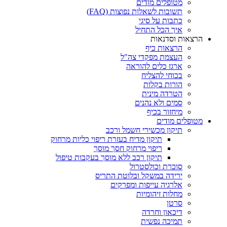
מטופלים מודים
תשובות לשאלות נפוצות (FAQ)
כתבות על סיגי
איך הכל התחיל
הרצאות וסדנאות
הרצאות כיף
העצמת מפקדי צה"ל
ארגז כלים להוראה
בכוחי להצליח
הורות בקלות
הטרדה מינית
סמים ולא נהנים
מיחזור בכיף
מטופלים מודים
תיקון מכשירי חשמל ורכב
תיקון מדיח בעזרת ריפוי כליות מרחוק
ריפוי מרחוק חסך מוסך
תיקון רכב ללא מוסך בעקבות טיפול
סוכרת וכולסטרול
ירידה במשקל ובלוטת התריס
אלרגיה עייפות ומפרקים
מחלות זיהומיות
סרטן
דיכאון וחרדה
תמיכה נפשית