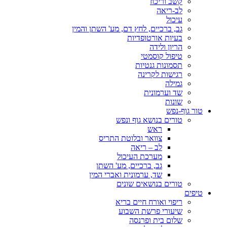
קשב וריכוז
לב-ריאה
עיכול
גב, ברכיים, לחץ דם, מע' השתן והמין
בעיות אורטופדיות
הריון ולידה
טיפול קוסמטי
תסמונות גנטיות
רגישות לקרינה
גמילה
שד וערמונית
שונות
טור גוף-נפש
טורים בנושא גוף ונפש
ראש
צוואר ובלוטת התריס
לב – ריאה
מערכת העיכול
גב, ברכיים, מע' השתן
שד, ערמונית ואברי המין
טורים בנושאים שונים
טיפים
ריפוי ואורח חיים בריא
שיעורי פרשת השבוע
שלום בית ופרנסה