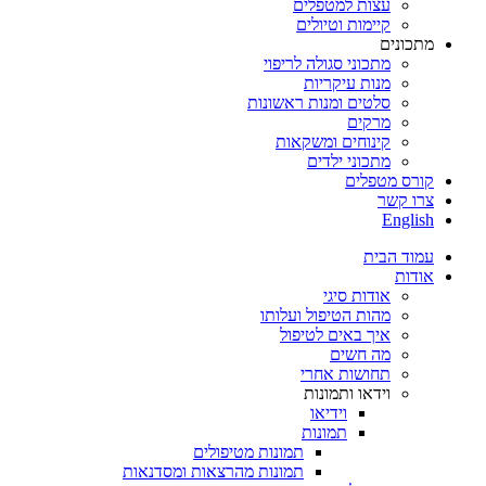
עצות למטפלים
קיימות וטיולים
מתכונים
מתכוני סגולה לריפוי
מנות עיקריות
סלטים ומנות ראשונות
מרקים
קינוחים ומשקאות
מתכוני ילדים
קורס מטפלים
צרו קשר
English
עמוד הבית
אודות
אודות סיגי
מהות הטיפול ועלותו
איך באים לטיפול
מה חשים
תחושות אחרי
וידאו ותמונות
וידיאו
תמונות
תמונות מטיפולים
תמונות מהרצאות ומסדנאות