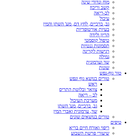
מוח ונדודי שינה
קשב וריכוז
לב-ריאה
עיכול
גב, ברכיים, לחץ דם, מע' השתן והמין
בעיות אורטופדיות
הריון ולידה
טיפול קוסמטי
תסמונות גנטיות
רגישות לקרינה
גמילה
שד וערמונית
שונות
טור גוף-נפש
טורים בנושא גוף ונפש
ראש
צוואר ובלוטת התריס
לב – ריאה
מערכת העיכול
גב, ברכיים, מע' השתן
שד, ערמונית ואברי המין
טורים בנושאים שונים
טיפים
ריפוי ואורח חיים בריא
שיעורי פרשת השבוע