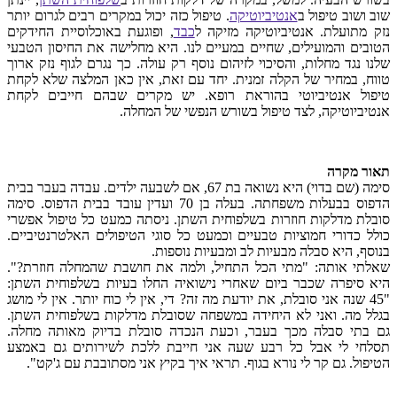
שוב ושוב טיפול ב
אנטיביוטיקה
. טיפול כזה יכול במקרים רבים לגרום יותר
נזק מתועלת. אנטיביוטיקה מזיקה ל
כבד
, ופוגעת באוכלוסיית החידקים
הטובים והמועילים, שחיים במעיים לנו. היא מחלישה את החיסון הטבעי
שלנו נגד מחלות, והסיכוי לזיהום נוסף רק עולה. כך נגרם לגוף נזק ארוך
טווח, במחיר של הקלה זמנית. יחד עם זאת, אין כאן המלצה שלא לקחת
טיפול אנטיביוטי בהוראת רופא. יש מקרים שבהם חייבים לקחת
אנטיביוטיקה, לצד טיפול בשורש הנפשי של המחלה.
תאור מקרה
סימה (שם בדוי) היא נשואה בת 67, אם לשבעה ילדים. עבדה בעבר בבית
הדפוס בבעלות משפחתה. בעלה בן 70 ועדין עובד בבית הדפוס. סימה
סובלת מדלקות חוזרות בשלפוחית השתן. ניסתה כמעט כל טיפול אפשרי
כולל כדורי חמוציות טבעיים וכמעט כל סוגי הטיפולים האלטרנטיביים.
בנוסף, היא סבלה מבעיות לב ומבעיות נוספות.
שאלתי אותה: "מתי הכל התחיל, ולמה את חושבת שהמחלה חוזרת?".
היא סיפרה שכבר ביום שאחרי נישואיה החלו בעיות בשלפוחית השתן:
"45 שנה אני סובלת, את יודעת מה זה? די, אין לי כוח יותר. אין לי מושג
בגלל מה. ואני לא היחידה במשפחה שסובלת מדלקות בשלפוחית השתן.
גם בתי סבלה מכך בעבר, וכעת הנכדה סובלת בדיוק מאותה מחלה.
תסלחי לי אבל כל רבע שעה אני חייבת ללכת לשירותים גם באמצע
הטיפול. גם קר לי נורא בגוף. תראי איך בקיץ אני מסתובבת עם ג'קט".