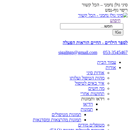
Skip
סיגי גולן נחמני – הכל קשור
to
ריפוי גוף-נפש
content
Facebook
Search:
חיפוש
page
opens
in
new
לספר הילדים - החיים הוראות הפעלה
window
sigalitgn@gmail.com
053-3545467
עמוד הבית
אודות
אודות סיגי
מהות הטיפול ועלותו
איך באים לטיפול
מה חשים
תחושות אחרי
וידאו ותמונות
וידיאו
תמונות
תמונות מטיפולים
תמונות מהרצאות ומסדנאות
מטופלים מודים