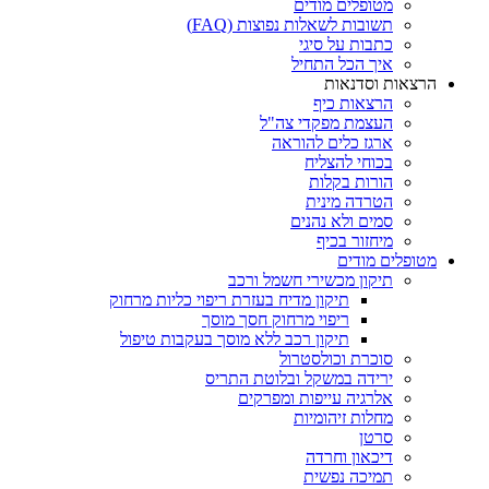
מטופלים מודים
תשובות לשאלות נפוצות (FAQ)
כתבות על סיגי
איך הכל התחיל
הרצאות וסדנאות
הרצאות כיף
העצמת מפקדי צה"ל
ארגז כלים להוראה
בכוחי להצליח
הורות בקלות
הטרדה מינית
סמים ולא נהנים
מיחזור בכיף
מטופלים מודים
תיקון מכשירי חשמל ורכב
תיקון מדיח בעזרת ריפוי כליות מרחוק
ריפוי מרחוק חסך מוסך
תיקון רכב ללא מוסך בעקבות טיפול
סוכרת וכולסטרול
ירידה במשקל ובלוטת התריס
אלרגיה עייפות ומפרקים
מחלות זיהומיות
סרטן
דיכאון וחרדה
תמיכה נפשית