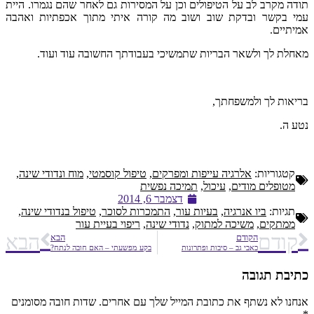
תודה מקרב לב על הטיפולים וכן על המסירות גם לאחר שהם נגמרו. היית
עמי בקשר ובדקת שוב ושוב מה קורה איתי מתוך אכפתיות ואהבה
אמיתיים.
מאחלת לך ולשאר הבריות שתמשיכי בעבודתך החשובה עוד ועוד.
בריאות לך ולמשפחתך,
נטע ה.
קטגוריות:
אלרגיה עייפות ומפרקים
,
טיפול קוסמטי
,
מוח ונדודי שינה
,
מטופלים מודים
,
עיכול
,
תמיכה נפשית
דצמבר 6, 2014
תגיות:
ביו אנרגיה
,
בעיות עור
,
התמכרות לסוכר
,
טיפול בנדודי שינה
,
ממתקים
,
משיכה למתוק
,
נדודי שינה
,
ריפוי בעיית עור
קודם
הבא
הקודם
הבא
כאבי גב – סיבות ופתרונות
בקע מפשעתי – האם חובה לנתח?
כתיבת תגובה
אנחנו לא נשתף את כתובת המייל שלך עם אחרים. שדות חובה מסומנים