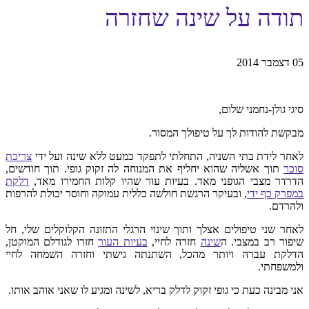
תודה על שינה שחזרה
סיגי גולן-נחמני שלום,
מבקשת להודות לך על טיפולך המסור.
לאחר לידת בתי השניה, התחלתי לתפקד כמעט ללא שינה ועל ידי
צריכת
סוכר
תוך אשליה שהוא יחליף את המנוחה לה זקוק גופי. תוך חודשים,
הדרדר מצבי הגופני מאד. בעיות עור שהיו קלות החמירו מאד,
דלקת
במפרק כף ידי
, ובעיקר הרגשת חולשה כללית עמוקה וחוסר יכולת להרפות
ולהרדם.
לאחר שני טיפולים אצלך ותוך שינוי הרגלי התזונה הקלוקלים שלי, חל
שיפור רב במצבי. ה
שינה
חזרה לחיי,
בעיות העור
חזרו לגודלם המוקטן,
הדלקת עברה ויותר מהכל, השתנתה גישתי וחזרה השמחה לחיי
ולמשפחתי.
אני מבינה כעת כי גופי זקוק לדלק בריא, לשינה ומגיע לו שאני אוהב אותו.