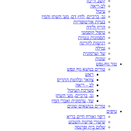
קשב וריכוז
לב-ריאה
עיכול
גב, ברכיים, לחץ דם, מע' השתן והמין
בעיות אורטופדיות
הריון ולידה
טיפול קוסמטי
תסמונות גנטיות
רגישות לקרינה
גמילה
שד וערמונית
שונות
טור גוף-נפש
טורים בנושא גוף ונפש
ראש
צוואר ובלוטת התריס
לב – ריאה
מערכת העיכול
גב, ברכיים, מע' השתן
שד, ערמונית ואברי המין
טורים בנושאים שונים
טיפים
ריפוי ואורח חיים בריא
שיעורי פרשת השבוע
שלום בית ופרנסה