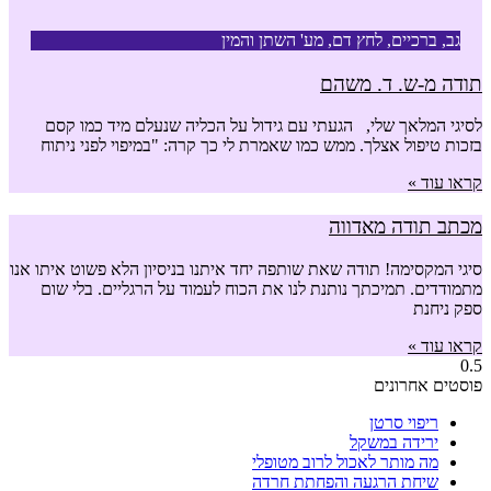
גב, ברכיים, לחץ דם, מע' השתן והמין
תודה מ-ש. ד. משהם
לסיגי המלאך שלי, הגעתי עם גידול על הכליה שנעלם מיד כמו קסם
בזכות טיפול אצלך. ממש כמו שאמרת לי כך קרה: "במיפוי לפני ניתוח
קראו עוד »
מכתב תודה מאדווה
סיגי המקסימה! תודה שאת שותפה יחד איתנו בניסיון הלא פשוט איתו אנו
מתמודדים. תמיכתך נותנת לנו את הכוח לעמוד על הרגליים. בלי שום
ספק ניחנת
קראו עוד »
פוסטים אחרונים
ריפוי סרטן
ירידה במשקל
מה מותר לאכול לרוב מטופלי
שיחת הרגעה והפחתת חרדה