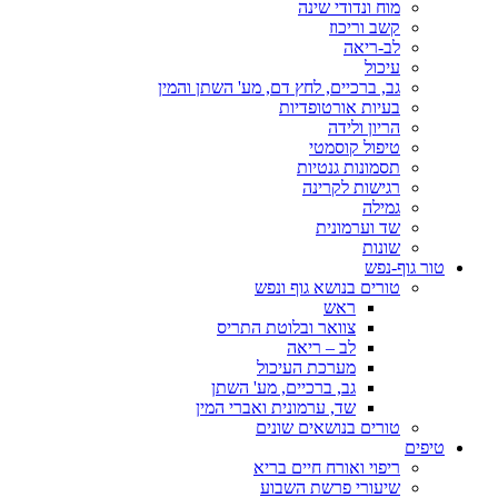
מוח ונדודי שינה
קשב וריכוז
לב-ריאה
עיכול
גב, ברכיים, לחץ דם, מע' השתן והמין
בעיות אורטופדיות
הריון ולידה
טיפול קוסמטי
תסמונות גנטיות
רגישות לקרינה
גמילה
שד וערמונית
שונות
טור גוף-נפש
טורים בנושא גוף ונפש
ראש
צוואר ובלוטת התריס
לב – ריאה
מערכת העיכול
גב, ברכיים, מע' השתן
שד, ערמונית ואברי המין
טורים בנושאים שונים
טיפים
ריפוי ואורח חיים בריא
שיעורי פרשת השבוע