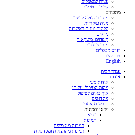
עצות למטפלים
קיימות וטיולים
מתכונים
מתכוני סגולה לריפוי
מנות עיקריות
סלטים ומנות ראשונות
מרקים
קינוחים ומשקאות
מתכוני ילדים
קורס מטפלים
צרו קשר
English
עמוד הבית
אודות
אודות סיגי
מהות הטיפול ועלותו
איך באים לטיפול
מה חשים
תחושות אחרי
וידאו ותמונות
וידיאו
תמונות
תמונות מטיפולים
תמונות מהרצאות ומסדנאות