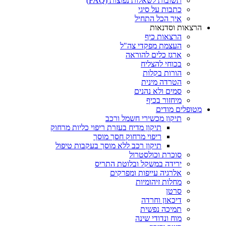
תשובות לשאלות נפוצות (FAQ)
כתבות על סיגי
איך הכל התחיל
הרצאות וסדנאות
הרצאות כיף
העצמת מפקדי צה"ל
ארגז כלים להוראה
בכוחי להצליח
הורות בקלות
הטרדה מינית
סמים ולא נהנים
מיחזור בכיף
מטופלים מודים
תיקון מכשירי חשמל ורכב
תיקון מדיח בעזרת ריפוי כליות מרחוק
ריפוי מרחוק חסך מוסך
תיקון רכב ללא מוסך בעקבות טיפול
סוכרת וכולסטרול
ירידה במשקל ובלוטת התריס
אלרגיה עייפות ומפרקים
מחלות זיהומיות
סרטן
דיכאון וחרדה
תמיכה נפשית
מוח ונדודי שינה