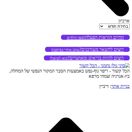
ארכיון
ארכיון
החיים הוראות הפעלה
לספר הילדים
רוצים להשאר מעודכנים?
עקבו אחרי בפייסבוק
רוצים להיות בריאים ומאושרים?
בואו לטיפול!
הכל קשור - ריפוי גוף-נפש באמצעות הסבר המקור הנפשי של המחלה,
ביו-אנרגיה וצמחי מרפא
בניית אתר
: דיביין
o
to
op