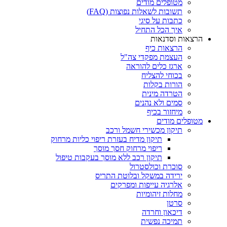
מטופלים מודים
תשובות לשאלות נפוצות (FAQ)
כתבות על סיגי
איך הכל התחיל
הרצאות וסדנאות
הרצאות כיף
העצמת מפקדי צה"ל
ארגז כלים להוראה
בכוחי להצליח
הורות בקלות
הטרדה מינית
סמים ולא נהנים
מיחזור בכיף
מטופלים מודים
תיקון מכשירי חשמל ורכב
תיקון מדיח בעזרת ריפוי כליות מרחוק
ריפוי מרחוק חסך מוסך
תיקון רכב ללא מוסך בעקבות טיפול
סוכרת וכולסטרול
ירידה במשקל ובלוטת התריס
אלרגיה עייפות ומפרקים
מחלות זיהומיות
סרטן
דיכאון וחרדה
תמיכה נפשית