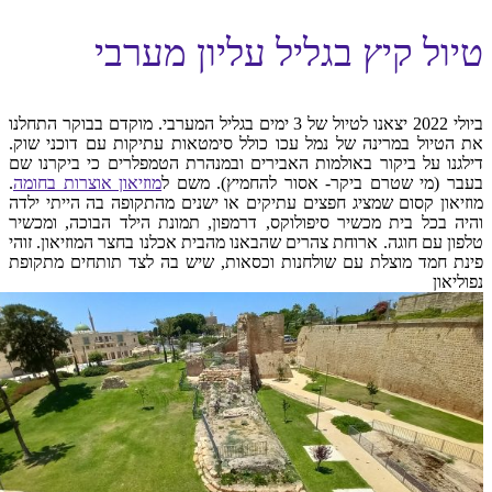
טיול קיץ בגליל עליון מערבי
ביולי 2022 יצאנו לטיול של 3 ימים בגליל המערבי. מוקדם בבוקר התחלנו
את הטיול במרינה של נמל עכו כולל סימטאות עתיקות עם דוכני שוק.
דילגנו על ביקור באולמות האבירים ובמנהרת הטמפלרים כי ביקרנו שם
בעבר (מי שטרם ביקר- אסור להחמיץ). משם ל
מוזיאון אוצרות בחומה
.
מוזיאון קסום שמציג חפצים עתיקים או ישנים מהתקופה בה הייתי ילדה
והיה בכל בית מכשיר סיפולוקס, דרמפון, תמונת הילד הבוכה, ומכשיר
טלפון עם חוגה. ארוחת צהרים שהבאנו מהבית אכלנו בחצר המוזיאון. זוהי
פינת חמד מוצלת עם שולחנות וכסאות, שיש בה לצד תותחים מתקופת
נפוליאון