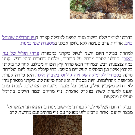
בדרכנו לצימר שלנו בישוב מנות קפצנו לטבילה קצרה ב
עין חרדלית שבנחל
כזיב
. ארוחת ערב טעימה ללא גלוטן אכלנו ב
מסעדת שפי במנות
.
למחרת בבוקר היום השני לטיול ביקרנו במכוורת
פרחי הגליל של נגה
ראובן
. קיבלנו הסבר מרתק על דבורים, מלכות דבורים וסוגי דבש. קנינו
כמה צנצצנות דבש ובמיוחד דבש פרחי קיץ השווה מכולם. אחר כך ביקרנו
בקיבוץ אילון בגן הפסלים העשויים פסיפס. בתי קיבלה מתנה ליום הולדתה
סדנה ב
סטודיו לקרמיקה של זיוה ג'וליוס בקיבוץ אילון
. היא כיירה קערת
מכושפת מהחלומות, וזיוה בסבלנות ובאהבה סייעה לה. ביקרנו בפארק גורן
לא רחוק מקיבוץ אילון, וצפינו על מבצר מונפורט המרשים. לפנות ערב
הגענו למערת קשת בפארק אדמית. נוף מרהיב וכמה חיילים בתרגיל
סנפלינג מהקשת.
בבוקר היום השלישי לטיול נפרדנו מהישוב מנות בו התארחנו ויצאנו אל
מבצר יחיעם. אתר ארכיאולוגי מפואר עם נוף מרהיב ועם מורשת קרב