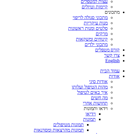
עצות למטפלים
קיימות וטיולים
מתכונים
מתכוני סגולה לריפוי
מנות עיקריות
סלטים ומנות ראשונות
מרקים
קינוחים ומשקאות
מתכוני ילדים
קורס מטפלים
צרו קשר
English
עמוד הבית
אודות
אודות סיגי
מהות הטיפול ועלותו
איך באים לטיפול
מה חשים
תחושות אחרי
וידאו ותמונות
וידיאו
תמונות
תמונות מטיפולים
תמונות מהרצאות ומסדנאות