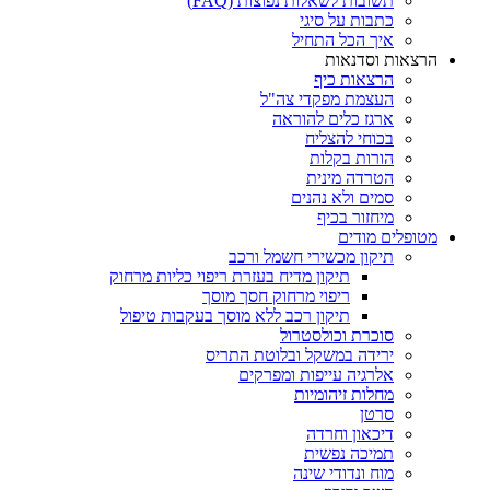
תשובות לשאלות נפוצות (FAQ)
כתבות על סיגי
איך הכל התחיל
הרצאות וסדנאות
הרצאות כיף
העצמת מפקדי צה"ל
ארגז כלים להוראה
בכוחי להצליח
הורות בקלות
הטרדה מינית
סמים ולא נהנים
מיחזור בכיף
מטופלים מודים
תיקון מכשירי חשמל ורכב
תיקון מדיח בעזרת ריפוי כליות מרחוק
ריפוי מרחוק חסך מוסך
תיקון רכב ללא מוסך בעקבות טיפול
סוכרת וכולסטרול
ירידה במשקל ובלוטת התריס
אלרגיה עייפות ומפרקים
מחלות זיהומיות
סרטן
דיכאון וחרדה
תמיכה נפשית
מוח ונדודי שינה