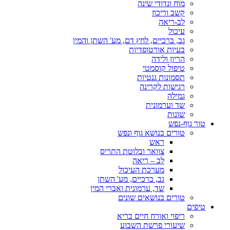
מוח ונדודי שינה
קשב וריכוז
לב-ריאה
עיכול
גב, ברכיים, לחץ דם, מע' השתן והמין
בעיות אורטופדיות
הריון ולידה
טיפול קוסמטי
תסמונות גנטיות
רגישות לקרינה
גמילה
שד וערמונית
שונות
טור גוף-נפש
טורים בנושא גוף ונפש
ראש
צוואר ובלוטת התריס
לב – ריאה
מערכת העיכול
גב, ברכיים, מע' השתן
שד, ערמונית ואברי המין
טורים בנושאים שונים
טיפים
ריפוי ואורח חיים בריא
שיעורי פרשת השבוע