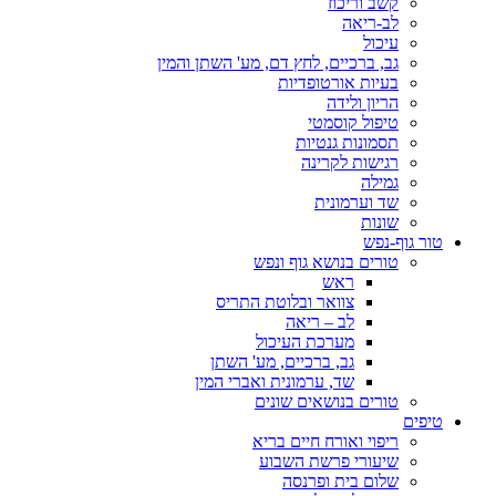
קשב וריכוז
לב-ריאה
עיכול
גב, ברכיים, לחץ דם, מע' השתן והמין
בעיות אורטופדיות
הריון ולידה
טיפול קוסמטי
תסמונות גנטיות
רגישות לקרינה
גמילה
שד וערמונית
שונות
טור גוף-נפש
טורים בנושא גוף ונפש
ראש
צוואר ובלוטת התריס
לב – ריאה
מערכת העיכול
גב, ברכיים, מע' השתן
שד, ערמונית ואברי המין
טורים בנושאים שונים
טיפים
ריפוי ואורח חיים בריא
שיעורי פרשת השבוע
שלום בית ופרנסה