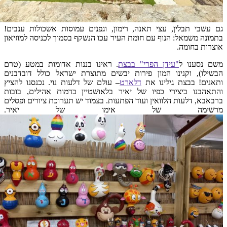
גם עשבי תבלין, עצי תאנה, רימון, וגפנים עמוסות אשכולות ענבים!
בתמונה משמאל: הנוף עם חומת העיר עכו הנשקף בסמוך לכניסה למוזיאון
אוצרות בחומה.
משם נסענו ל
"עידן הפרי" בבצת
. ראינו בננות אדומות במטע (טרם
הבשילו), וקנינו המון פירות יבשים מתוצרת ישראל כולל דובדבנים
ותאנים! בבצת גילינו את
דלארט
– עולם של דלעות נוי. נכנסנו להציץ
והתאהבנו ביצירי כפיו של יאיר בלאושטיין בדמות אהילים, בובות
ברבאבא, דלעות הלוואין ועוד הפתעות. בצמוד יש תערוכת ציורים ופסלים
מרשימה של אימו של יאיר.