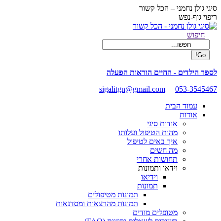
Skip
סיגי גולן נחמני – הכל קשור
to
ריפוי גוף-נפש
content
Facebook
Search:
חיפוש
page
opens
in
new
לספר הילדים - החיים הוראות הפעלה
window
sigalitgn@gmail.com
053-3545467
עמוד הבית
אודות
אודות סיגי
מהות הטיפול ועלותו
איך באים לטיפול
מה חשים
תחושות אחרי
וידאו ותמונות
וידיאו
תמונות
תמונות מטיפולים
תמונות מהרצאות ומסדנאות
מטופלים מודים