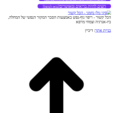
רוצים להיות בריאים ומאושרים?
בואו לטיפול!
הכל קשור - ריפוי גוף-נפש באמצעות הסבר המקור הנפשי של המחלה,
ביו-אנרגיה וצמחי מרפא
בניית אתר
: דיביין
o
to
op