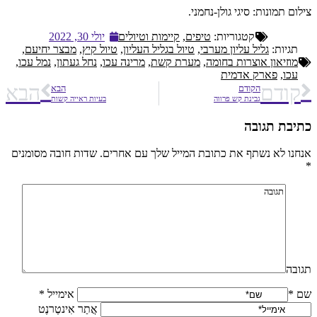
צילום תמונות: סיגי גולן-נחמני.
קטגוריות:
טיפים
,
קיימות וטיולים
יולי 30, 2022
תגיות:
גליל עליון מערבי
,
טיול בגליל העליון
,
טיול קיץ
,
מבצר יחיעם
,
מוזיאון אוצרות בחומה
,
מערת קשת
,
מרינה עכו
,
נחל געתון
,
נמל עכו
,
עכו
,
פארק אדמית
קודם
הבא
הקודם
הבא
גבינת קש פרווה
בעיות ראייה קשות
כתיבת תגובה
אנחנו לא נשתף את כתובת המייל שלך עם אחרים. שדות חובה מסומנים
*
תגובה
שם *
אימייל *
אֲתַר אִינטֶרנֶט