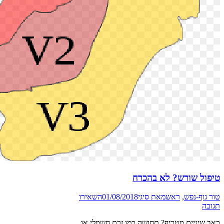
טיפול שורש? לא בהכרח
טור גוף-נפש
,
ראש
מאת
סיגי
01/08/2018
השאירו
תגובה
כאב שיניים מטריף? תחושה כמו זרם חשמלי או