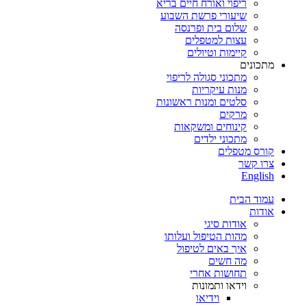
ריפוי ואורח חיים בריא
שיעורי פרשת השבוע
שלום בית ופרנסה
עצות למטפלים
קיימות וטיולים
מתכונים
מתכוני סגולה לריפוי
מנות עיקריות
סלטים ומנות ראשונות
מרקים
קינוחים ומשקאות
מתכוני ילדים
קורס מטפלים
צרו קשר
English
עמוד הבית
אודות
אודות סיגי
מהות הטיפול ועלותו
איך באים לטיפול
מה חשים
תחושות אחרי
וידאו ותמונות
וידיאו