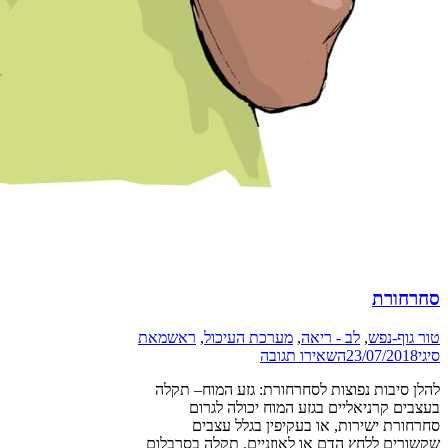
סחרחורת
טור גוף-נפש
,
לב - ריאה
,
מערכת העיכול
,
ראש
מאת
סיגי
23/07/2018
השאירו תגובה
להלן סיבות נפוצות לסחרחורת: גזע המוח– תקלה
בעצבים קרניאליים בגזע המוח יכולה לגרום
סחרחורת ישירות, או בעקיפין בגלל עצבים
שקשורים ללחץ הדם או לאוזניים. תקלה בסרבלום