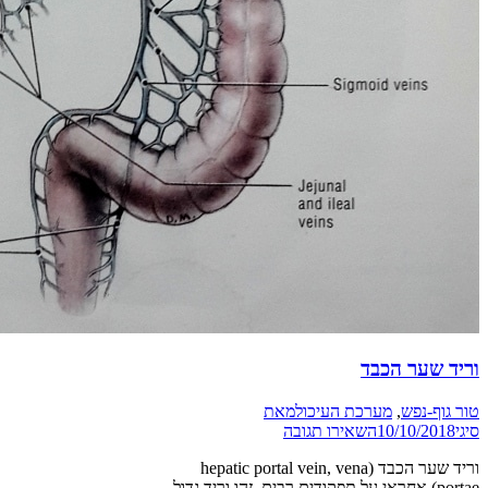
וריד שער הכבד
טור גוף-נפש
,
מערכת העיכול
מאת
סיגי
10/10/2018
השאירו תגובה
וריד שער הכבד (hepatic portal vein, vena
portae) אחראי על תפקודים רבים. זהו וריד גדול