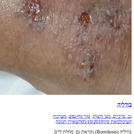
בורליה
גב, ברכיים, מע' השתן
,
טור גוף-נפש
,
מערכת
העיכול
מאת
סיגי
05/10/2019
השאירו תגובה
בורליה (Borreliosis) נקראת גם מחלת ליים