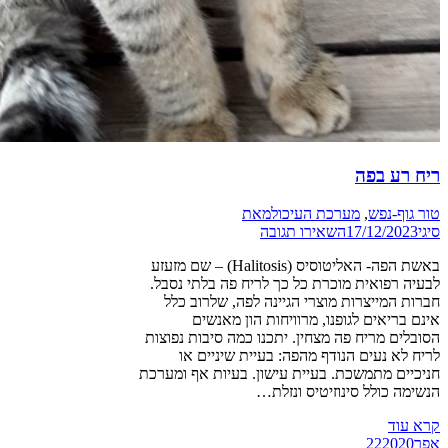
ריח רע בפה
טור גוף-נפש
,
מערכת העיכול
מאת
סיגי
17/12/2023
השאירו תגובה
באשת הפה- האליטוסיס (Halitosis) – שם מזעזע
לבעיה רפואית מוכרת כל כך לריח פה בלתי נסבל.
חברות המייצרות מוצרי הגיינה לפה, שלרוב כלל
אינם בריאים לגופנו, מרוויחות הון מאנשים
הסובלים מריח פה מצחין. יתכנו כמה סיבות נפוצות
לריח לא נעים הנודף מהפה: בעיית שיניים או
חניכיים מתמשכת. בעיית עישון. בעיות אף ומערכת
הנשימה כולל סינוזיטיס ונזלת…
קרא עוד
אפר
2020
22