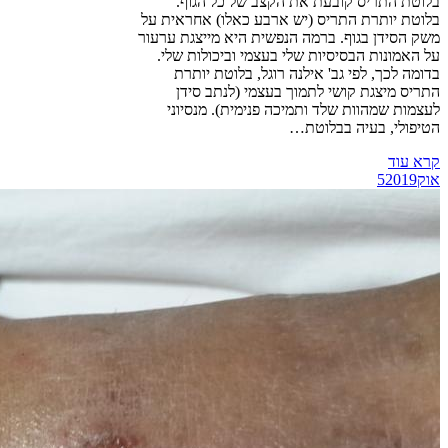
בלוטת התריס קובעת את הקצב של כל הגוף.
בלוטת יותרת התריס (יש ארבע כאלו) אחראית על
משק הסידן בגוף. ברמה הנפשית היא מייצגת ערעור
על האמונות הבסיסיות שלי בעצמי וביכולות שלי.
בדומה לכך, לפי גב' אילנה רוגל, בלוטת יותרת
התריס מיצגת קושי לתמוך בעצמי (לנתב סידן
לעצמות שמהוות שלד ותמיכה פנימית). מנסיוני
הטיפולי, בעיה בבלוטת…
קרא עוד
אוק
2019
5