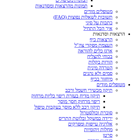
תמונות מטיפולים
תמונות מהרצאות ומסדנאות
מטופלים מודים
תשובות לשאלות נפוצות (FAQ)
כתבות על סיגי
איך הכל התחיל
הרצאות וסדנאות
הרצאות כיף
העצמת מפקדי צה"ל
ארגז כלים להוראה
בכוחי להצליח
הורות בקלות
הטרדה מינית
סמים ולא נהנים
מיחזור בכיף
מטופלים מודים
תיקון מכשירי חשמל ורכב
תיקון מדיח בעזרת ריפוי כליות מרחוק
ריפוי מרחוק חסך מוסך
תיקון רכב ללא מוסך בעקבות טיפול
סוכרת וכולסטרול
ירידה במשקל ובלוטת התריס
אלרגיה עייפות ומפרקים
מחלות זיהומיות
סרטן