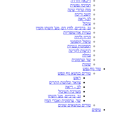
דיכאון וחרדה
תמיכה נפשית
מוח ונדודי שינה
קשב וריכוז
לב-ריאה
עיכול
גב, ברכיים, לחץ דם, מע' השתן והמין
בעיות אורטופדיות
הריון ולידה
טיפול קוסמטי
תסמונות גנטיות
רגישות לקרינה
גמילה
שד וערמונית
שונות
טור גוף-נפש
טורים בנושא גוף ונפש
ראש
צוואר ובלוטת התריס
לב – ריאה
מערכת העיכול
גב, ברכיים, מע' השתן
שד, ערמונית ואברי המין
טורים בנושאים שונים
טיפים