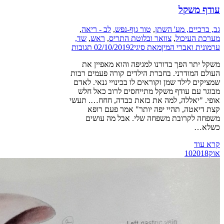
עודף משקל
גב, ברכיים, מע' השתן
,
טור גוף-נפש
,
לב - ריאה
,
מערכת העיכול
,
צוואר ובלוטת התריס
,
ראש
,
שד,
ערמונית ואברי המין
מאת
סיגי
2 תגובות
02/10/2019
משקל יתר הפך בדורנו למגיפה והוא מאפיין את
העולם המודרני. בחברת הילדים קורה פעמים רבות
שמציקים לילד שמן וקוראים לו בכינויי גנאי. לאדם
מבוגר עם עודף משקל מתייחסים לרוב כאל חלש
אופי. "יאללה, למה את כזאת כבדה, חחח…. תעשי
קצת דיאטה, תהיי יפה יותר" אמר פעם רופא
משפחה לקרובת משפחה שלי. אבל מה עושים
כשלא…
קרא עוד
אוק
2018
10