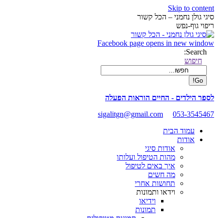
Skip to content
סיגי גולן נחמני – הכל קשור
ריפוי גוף-נפש
Facebook page opens in new window
Search:
חיפוש
לספר הילדים - החיים הוראות הפעלה
sigalitgn@gmail.com
053-3545467
עמוד הבית
אודות
אודות סיגי
מהות הטיפול ועלותו
איך באים לטיפול
מה חשים
תחושות אחרי
וידאו ותמונות
וידיאו
תמונות