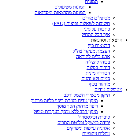
תמונות
תמונות מטיפולים
תמונות מהרצאות ומסדנאות
מטופלים מודים
תשובות לשאלות נפוצות (FAQ)
כתבות על סיגי
איך הכל התחיל
הרצאות וסדנאות
הרצאות כיף
העצמת מפקדי צה"ל
ארגז כלים להוראה
בכוחי להצליח
הורות בקלות
הטרדה מינית
סמים ולא נהנים
מיחזור בכיף
מטופלים מודים
תיקון מכשירי חשמל ורכב
תיקון מדיח בעזרת ריפוי כליות מרחוק
ריפוי מרחוק חסך מוסך
תיקון רכב ללא מוסך בעקבות טיפול
סוכרת וכולסטרול
ירידה במשקל ובלוטת התריס
אלרגיה עייפות ומפרקים
מחלות זיהומיות