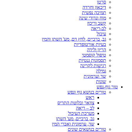
סרטן
דיכאון וחרדה
תמיכה נפשית
מוח ונדודי שינה
קשב וריכוז
לב-ריאה
עיכול
גב, ברכיים, לחץ דם, מע' השתן והמין
בעיות אורטופדיות
הריון ולידה
טיפול קוסמטי
תסמונות גנטיות
רגישות לקרינה
גמילה
שד וערמונית
שונות
טור גוף-נפש
טורים בנושא גוף ונפש
ראש
צוואר ובלוטת התריס
לב – ריאה
מערכת העיכול
גב, ברכיים, מע' השתן
שד, ערמונית ואברי המין
טורים בנושאים שונים