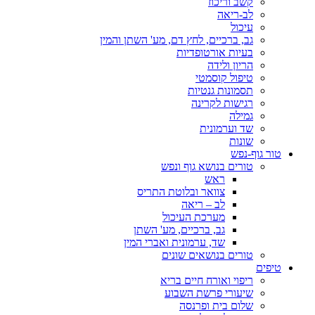
קשב וריכוז
לב-ריאה
עיכול
גב, ברכיים, לחץ דם, מע' השתן והמין
בעיות אורטופדיות
הריון ולידה
טיפול קוסמטי
תסמונות גנטיות
רגישות לקרינה
גמילה
שד וערמונית
שונות
טור גוף-נפש
טורים בנושא גוף ונפש
ראש
צוואר ובלוטת התריס
לב – ריאה
מערכת העיכול
גב, ברכיים, מע' השתן
שד, ערמונית ואברי המין
טורים בנושאים שונים
טיפים
ריפוי ואורח חיים בריא
שיעורי פרשת השבוע
שלום בית ופרנסה