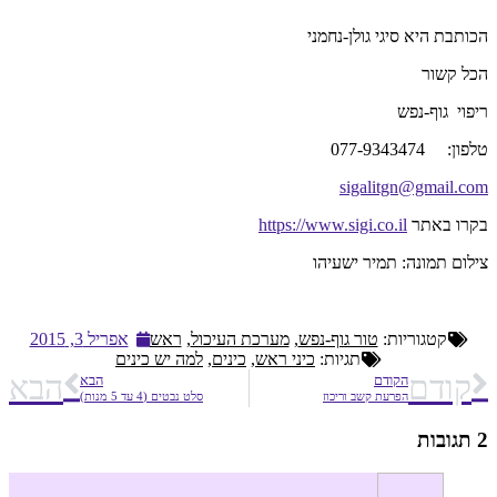
הכותבת היא סיגי גולן-נחמני
הכל קשור
ריפוי גוף-נפש
טלפון: 077-9343474
sigalitgn@gmail.com
בקרו באתר
https://www.sigi.co.il
צילום תמונה: תמיר ישעיהו
קטגוריות:
טור גוף-נפש
,
מערכת העיכול
,
ראש
אפריל 3, 2015
תגיות:
כיני ראש
,
כינים
,
למה יש כינים
קודם
הבא
הקודם
הבא
הפרעת קשב וריכוז
סלט נבטים (4 עד 5 מנות)
2 תגובות