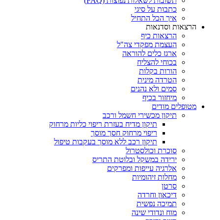
תשובות לשאלות נפוצות (FAQ)
כתבות על סיגי
איך הכל התחיל
הרצאות וסדנאות
הרצאות כיף
העצמת מפקדי צה"ל
ארגז כלים להוראה
בכוחי להצליח
הורות בקלות
הטרדה מינית
סמים ולא נהנים
מיחזור בכיף
מטופלים מודים
תיקון מכשירי חשמל ורכב
תיקון מדיח בעזרת ריפוי כליות מרחוק
ריפוי מרחוק חסך מוסך
תיקון רכב ללא מוסך בעקבות טיפול
סוכרת וכולסטרול
ירידה במשקל ובלוטת התריס
אלרגיה עייפות ומפרקים
מחלות זיהומיות
סרטן
דיכאון וחרדה
תמיכה נפשית
מוח ונדודי שינה