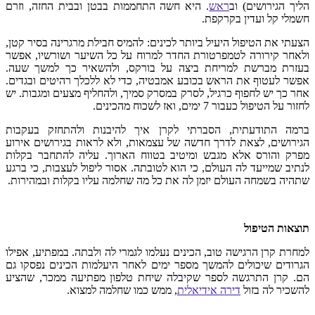
הליך הגירושים) וב
ראש
. היא חשה התחממות בבטן ובבית החזה, וזרם
חשמלי קל ועדין בקרקפת.
הצעתי את הטיפול היעיל ביותר לכינים: להמיס חבילת מרגרינה בסיר קטן,
ולאחר קירורה לטמפרטורת החדר למרוח על כל השיער ושורשיו, אפשר
בעזרת מברשת למריחת ביצה על בורקס, ולהשאיר כך למשך שעה.
אפשר לעטוף את הראש בכובע אמבטיה, כדי לא ללכלך רהיטים ובגדים.
אחר כך יש לחפוף כרגיל, לסרק במסרק סמיך, ולהחליף מצעים ומגבות. יש
לחזור על הטיפול כעבור 7 ימים, ואז לשכוח מהכינים.
ברמה התודעתית, הסברתי לקרן איך להיבנות ולהתחזק בעקבות
הגירושים, לצאת לדרך חדשה של עצמאות, ולא לראות בגירושים אירוע
מפרק והורס אלא מגבש ומיטיב בטווח הארוך. עליה להתחבר בקלות
לנתיב שמייעד לה העולם, כי הוא לטובתה. אסור ליפול לעצבות, כי ברגע
שתהיה בשמחה העולם יזמן לה את כל מה שחלמה עליו בקלות ובמהירות.
תוצאות הטיפול
למחרת קרן הרגישה טוב, הכינים נעלמו לגמרי לה ולבתה. במפתיע, אפילו
הגרודים שיכולים להמשך מספר ימים לאחר היעלמות הכינים נפסקו גם
הם. קרן התרגשה לספר שקיבלה שיחת טלפון מפתיעה ממכר, שהציע
להשכיר לה בזול
דירה אידיאלית
, ממש כמו שחלמה למצוא.