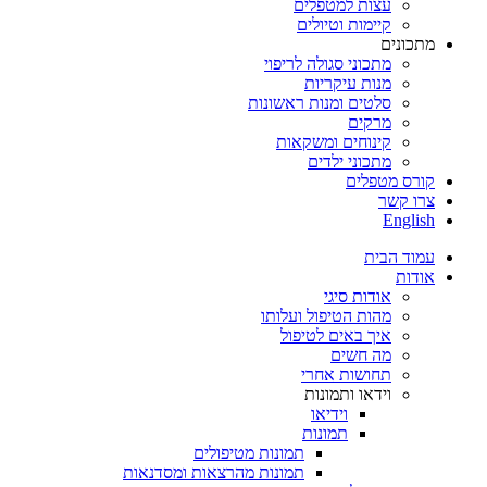
עצות למטפלים
קיימות וטיולים
מתכונים
מתכוני סגולה לריפוי
מנות עיקריות
סלטים ומנות ראשונות
מרקים
קינוחים ומשקאות
מתכוני ילדים
קורס מטפלים
צרו קשר
English
עמוד הבית
אודות
אודות סיגי
מהות הטיפול ועלותו
איך באים לטיפול
מה חשים
תחושות אחרי
וידאו ותמונות
וידיאו
תמונות
תמונות מטיפולים
תמונות מהרצאות ומסדנאות