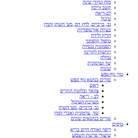
מוח ונדודי שינה
קשב וריכוז
לב-ריאה
עיכול
גב, ברכיים, לחץ דם, מע' השתן והמין
בעיות אורטופדיות
הריון ולידה
טיפול קוסמטי
תסמונות גנטיות
רגישות לקרינה
גמילה
שד וערמונית
שונות
טור גוף-נפש
טורים בנושא גוף ונפש
ראש
צוואר ובלוטת התריס
לב – ריאה
מערכת העיכול
גב, ברכיים, מע' השתן
שד, ערמונית ואברי המין
טורים בנושאים שונים
טיפים
ריפוי ואורח חיים בריא
שיעורי פרשת השבוע