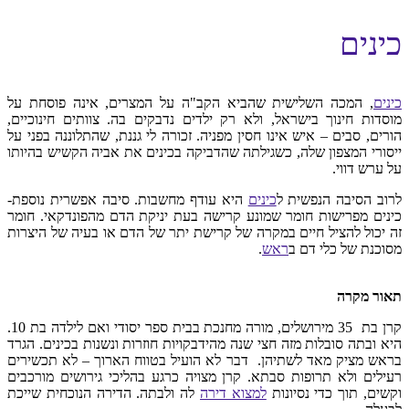
כינים
כינים
, המכה השלישית שהביא הקב"ה על המצרים, אינה פוסחת על
מוסדות חינוך בישראל, ולא רק ילדים נדבקים בה. צוותים חינוכיים,
הורים, סבים – איש אינו חסין מפניה. זכורה לי גננת, שהתלוננה בפני על
ייסורי המצפון שלה, כשגילתה שהדביקה בכינים את אביה הקשיש בהיותו
על ערש דווי.
לרוב הסיבה הנפשית ל
כינים
היא עודף מחשבות. סיבה אפשרית נוספת-
כינים מפרישות חומר שמונע קרישה בעת יניקת הדם מהפונדקאי. חומר
זה יכול להציל חיים במקרה של קרישת יתר של הדם או בעיה של היצרות
מסוכנת של כלי דם ב
ראש
.
תאור מקרה
קרן בת 35 מירושלים, מורה מחנכת בבית ספר יסודי ואם לילדה בת 10.
היא ובתה סובלות מזה חצי שנה מהידבקויות חוזרות ונשנות בכינים. הגרד
בראש מציק מאד לשתיהן. דבר לא הועיל בטווח הארוך – לא תכשירים
רעילים ולא תרופות סבתא. קרן מצויה כרגע בהליכי גירושים מורכבים
וקשים, תוך כדי נסיונות
למצוא דירה
לה ולבתה. הדירה הנוכחית שייכת