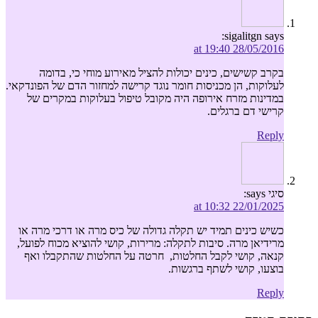
sigalitgn
says:
28/05/2016 at 19:40
בקרב קשישים, כינים יכולות להציל מאירוע מוחי כי, בדומה
לעלוקות, הן מכניסות חומר נוגד קרישה למחזור הדם של הפונדקאי.
במדינות מזרח אירופה היה מקובל טיפול בעלוקות במקרים של
קרישי דם ברגלים.
Reply
סיגי
says:
22/01/2025 at 10:32
כשיש כינים תמיד יש תקלה גדולה של כיס מרה או דרכי מרה או
מרידיאן מרה. סיבות לתקלה: מרירות, קושי להוציא מכוח לפועל,
קנאה, קושי לקבל החלטות, חרטה על החלטות שהתקבלו ואף
בוצעו, קושי לשתף ברגשות.
Reply