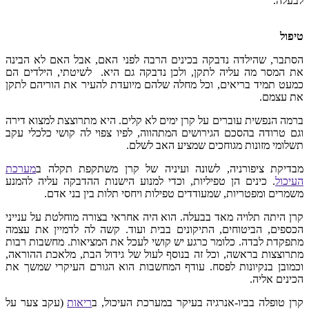
לבעלה.
טיפול
הסתבר, שהילדה נדבקה בכינים הרבה לפני האם, אבל האם לא הבינה
את המסר מה עליה לתקן, ולכן נדבקה גם היא. לשיטתי, הילדים הם
כמעט תמיד בריאים, וכל מחלה שלהם מיועדת להעיר את הוריהם לתקן
את עצמם.
ברמה הנפשית עוברים על קרן ימים לא קלים. היא מתרוצצת למצוא דירה
וגם טרודה בהסכם הגירושים המתהווה, לפיו צפוי לה קושי כלכלי עקב
תשלומי מזונות מגוחכים שמציע האב לשלם.
מבדיקת ציפורניה, לשונה ועיניה של קרן משתקפת תקלה ב
מערכת
העיכול
. כינים הן טפיליות, וכדי למנוע הישנות ההדבקה עליה להמנע
משמרים ומפטריות, שמעודדים טפילות ויחסי תלות בין בני אדם.
קרן היתה תלויה מאד בבעלה. הוא היה אחראי בצורה מוחלטת על ענייני
הכספים, הביטוחים, התיקונים בבית ועוד. קשה לה לדמיין את עצמה
מתפקדת לבדה. כלומר כרגע יש קושי לעכל את המציאות. מחשבות רבות
מתרוצצות בראשה, וכל זה בנוסף לעול של גידול הבת, מלאכת ההוראה,
וכמובן בנקיונות לפסח. עודף המחשבות הוא הגורם העיקרי שמשך את
הכינים אליה.
קרן טופלה בביו-אנרגיה בעיקר במערכת העיכול, ב
ריאות
(עקב צער על