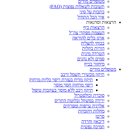
מטופלים מודים
תשובות לשאלות נפוצות (FAQ)
כתבות על סיגי
איך הכל התחיל
הרצאות וסדנאות
הרצאות כיף
העצמת מפקדי צה"ל
ארגז כלים להוראה
בכוחי להצליח
הורות בקלות
הטרדה מינית
סמים ולא נהנים
מיחזור בכיף
מטופלים מודים
תיקון מכשירי חשמל ורכב
תיקון מדיח בעזרת ריפוי כליות מרחוק
ריפוי מרחוק חסך מוסך
תיקון רכב ללא מוסך בעקבות טיפול
סוכרת וכולסטרול
ירידה במשקל ובלוטת התריס
אלרגיה עייפות ומפרקים
מחלות זיהומיות
סרטן
דיכאון וחרדה
תמיכה נפשית