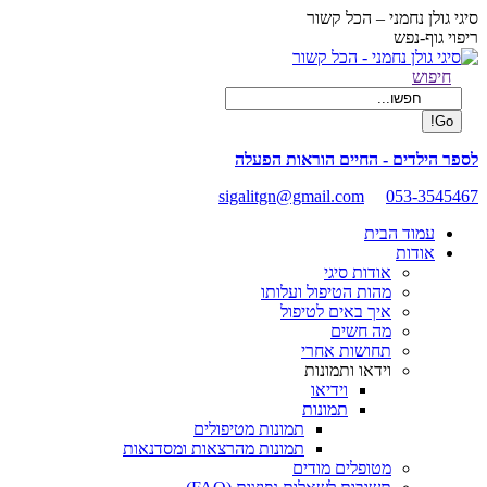
Skip
סיגי גולן נחמני – הכל קשור
to
ריפוי גוף-נפש
content
Facebook
Search:
חיפוש
page
opens
in
new
לספר הילדים - החיים הוראות הפעלה
window
sigalitgn@gmail.com
053-3545467
עמוד הבית
אודות
אודות סיגי
מהות הטיפול ועלותו
איך באים לטיפול
מה חשים
תחושות אחרי
וידאו ותמונות
וידיאו
תמונות
תמונות מטיפולים
תמונות מהרצאות ומסדנאות
מטופלים מודים