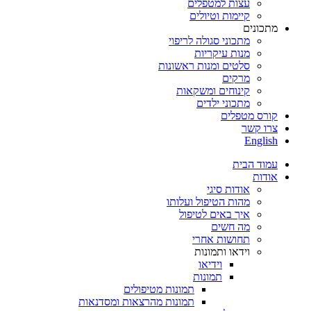
עצות למטפלים
קיימות וטיולים
מתכונים
מתכוני סגולה לריפוי
מנות עיקריות
סלטים ומנות ראשונות
מרקים
קינוחים ומשקאות
מתכוני ילדים
קורס מטפלים
צרו קשר
English
עמוד הבית
אודות
אודות סיגי
מהות הטיפול ועלותו
איך באים לטיפול
מה חשים
תחושות אחרי
וידאו ותמונות
וידיאו
תמונות
תמונות מטיפולים
תמונות מהרצאות ומסדנאות