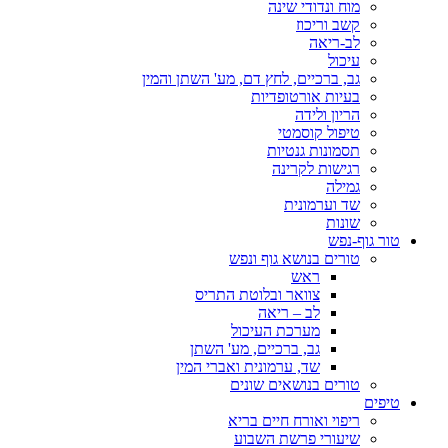
מוח ונדודי שינה
קשב וריכוז
לב-ריאה
עיכול
גב, ברכיים, לחץ דם, מע' השתן והמין
בעיות אורטופדיות
הריון ולידה
טיפול קוסמטי
תסמונות גנטיות
רגישות לקרינה
גמילה
שד וערמונית
שונות
טור גוף-נפש
טורים בנושא גוף ונפש
ראש
צוואר ובלוטת התריס
לב – ריאה
מערכת העיכול
גב, ברכיים, מע' השתן
שד, ערמונית ואברי המין
טורים בנושאים שונים
טיפים
ריפוי ואורח חיים בריא
שיעורי פרשת השבוע