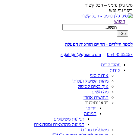
Skip
סיגי גולן נחמני – הכל קשור
to
ריפוי גוף-נפש
content
Facebook
Search:
חיפוש
page
opens
in
new
לספר הילדים - החיים הוראות הפעלה
window
sigalitgn@gmail.com
053-3545467
עמוד הבית
אודות
אודות סיגי
מהות הטיפול ועלותו
איך באים לטיפול
מה חשים
תחושות אחרי
וידאו ותמונות
וידיאו
תמונות
תמונות מטיפולים
תמונות מהרצאות ומסדנאות
מטופלים מודים