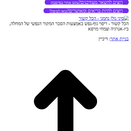
רוצים להשאר מעודכנים?
עקבו אחרי בפייסבוק
רוצים להיות בריאים ומאושרים?
בואו לטיפול!
הכל קשור - ריפוי גוף-נפש באמצעות הסבר המקור הנפשי של המחלה,
ביו-אנרגיה וצמחי מרפא
בניית אתר
: דיביין
o
to
op