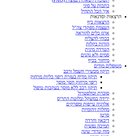
תשובות לשאלות נפוצות (FAQ)
כתבות על סיגי
איך הכל התחיל
הרצאות וסדנאות
הרצאות כיף
העצמת מפקדי צה"ל
ארגז כלים להוראה
בכוחי להצליח
הורות בקלות
הטרדה מינית
סמים ולא נהנים
מיחזור בכיף
מטופלים מודים
תיקון מכשירי חשמל ורכב
תיקון מדיח בעזרת ריפוי כליות מרחוק
ריפוי מרחוק חסך מוסך
תיקון רכב ללא מוסך בעקבות טיפול
סוכרת וכולסטרול
ירידה במשקל ובלוטת התריס
אלרגיה עייפות ומפרקים
מחלות זיהומיות
סרטן
דיכאון וחרדה
תמיכה נפשית
מוח ונדודי שינה