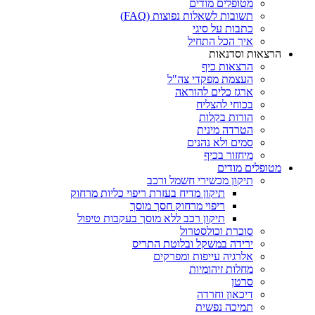
מטופלים מודים
תשובות לשאלות נפוצות (FAQ)
כתבות על סיגי
איך הכל התחיל
הרצאות וסדנאות
הרצאות כיף
העצמת מפקדי צה"ל
ארגז כלים להוראה
בכוחי להצליח
הורות בקלות
הטרדה מינית
סמים ולא נהנים
מיחזור בכיף
מטופלים מודים
תיקון מכשירי חשמל ורכב
תיקון מדיח בעזרת ריפוי כליות מרחוק
ריפוי מרחוק חסך מוסך
תיקון רכב ללא מוסך בעקבות טיפול
סוכרת וכולסטרול
ירידה במשקל ובלוטת התריס
אלרגיה עייפות ומפרקים
מחלות זיהומיות
סרטן
דיכאון וחרדה
תמיכה נפשית