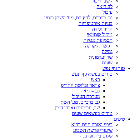
קשב וריכוז
לב-ריאה
עיכול
גב, ברכיים, לחץ דם, מע' השתן והמין
בעיות אורטופדיות
הריון ולידה
טיפול קוסמטי
תסמונות גנטיות
רגישות לקרינה
גמילה
שד וערמונית
שונות
טור גוף-נפש
טורים בנושא גוף ונפש
ראש
צוואר ובלוטת התריס
לב – ריאה
מערכת העיכול
גב, ברכיים, מע' השתן
שד, ערמונית ואברי המין
טורים בנושאים שונים
טיפים
ריפוי ואורח חיים בריא
שיעורי פרשת השבוע
שלום בית ופרנסה