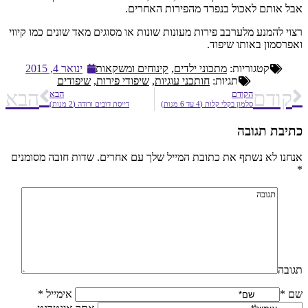
אבל אותם לאכול בנפרד מהפירות האחרים.
רצוי להמנע מלערבב פירות מעונות שונות או מסוגים מאד שונים כמו קיווי
ואפרסמון באותו שיפוד.
קטגוריות:
מתכוני ילדים
,
קינוחים ומשקאות
ינואר 4, 2015
תגיות:
חותכני עוגיות
,
שיפודי פירות
,
שיפודים
קודם
הבא
הקודם
הבא
סלמון בקלי קלות (4 עד 6 מנות)
דייסת דובים ורודה (2 מנות)
כתיבת תגובה
אנחנו לא נשתף את כתובת המייל שלך עם אחרים. שדות חובה מסומנים
*
תגובה
שם *
אימייל *