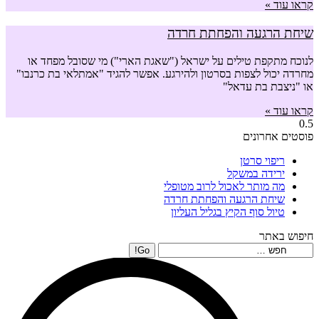
קראו עוד »
שיחת הרגעה והפחתת חרדה
לנוכח מתקפת טילים על ישראל ("שאגת הארי") מי שסובל מפחד או
מחרדה יכול לצפות בסרטון ולהירגע. אפשר להגיד "אמתלאי בת כרנבו"
או "ניצבת בת עדאל"
קראו עוד »
פוסטים אחרונים
ריפוי סרטן
ירידה במשקל
מה מותר לאכול לרוב מטופלי
שיחת הרגעה והפחתת חרדה
טיול סוף הקיץ בגליל העליון
חיפוש באתר
Search: