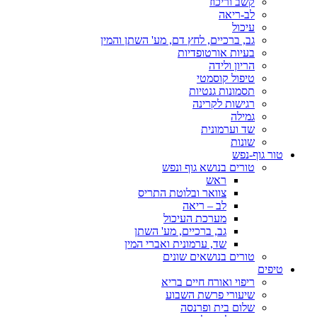
קשב וריכוז
לב-ריאה
עיכול
גב, ברכיים, לחץ דם, מע' השתן והמין
בעיות אורטופדיות
הריון ולידה
טיפול קוסמטי
תסמונות גנטיות
רגישות לקרינה
גמילה
שד וערמונית
שונות
טור גוף-נפש
טורים בנושא גוף ונפש
ראש
צוואר ובלוטת התריס
לב – ריאה
מערכת העיכול
גב, ברכיים, מע' השתן
שד, ערמונית ואברי המין
טורים בנושאים שונים
טיפים
ריפוי ואורח חיים בריא
שיעורי פרשת השבוע
שלום בית ופרנסה