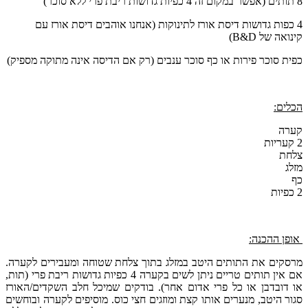
8 תותים (אפשר במקום זה 4 כפיות גדושות ריבת פרי ללא סוכר)
4 כפות גדושות דיסת אורז לתינוקות (אנחנו אוהבים דיסת אורז עם
קינואה של B&D)
כפית סוכר פירות או כף סוכר ענבים (רק אם הדיסה אינה מתוקה מספיק)
הכלים:
קערה
2 קעריות
צלחת
מזלג
כף
2 כפיות
אופן ההכנה:
מרסקים את התותים היטב במזלג בתוך צלחת שטוחה ומעבירים לקערה.
אם אין תותים טריים ניתן לשים בקערה 4 כפיות גדושות ריבת פרי (תות,
או דובדבן או כל פרי אדום אחר). בודקים שמיכל חלב השקדים/האורז
סגור היטב, מנערים אותו קצת ומוזגים חצי כוס. מוסיפים לקערה ובוחשים