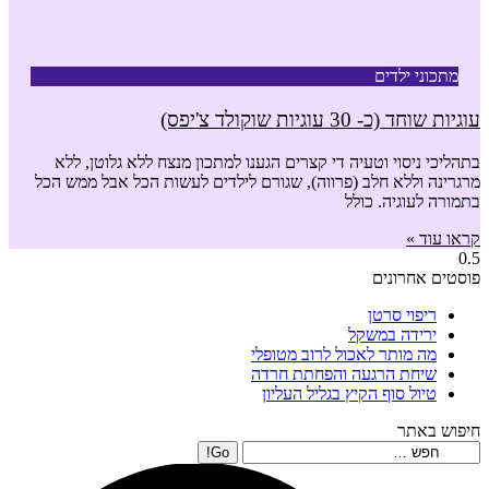
מתכוני ילדים
עוגיות שוחד (כ- 30 עוגיות שוקולד צ'יפס)
בתהליכי ניסוי וטעיה די קצרים הגענו למתכון מנצח ללא גלוטן, ללא
מרגרינה וללא חלב (פרווה), שגורם לילדים לעשות הכל אבל ממש הכל
בתמורה לעוגיה. כולל
קראו עוד »
פוסטים אחרונים
ריפוי סרטן
ירידה במשקל
מה מותר לאכול לרוב מטופלי
שיחת הרגעה והפחתת חרדה
טיול סוף הקיץ בגליל העליון
חיפוש באתר
Search: