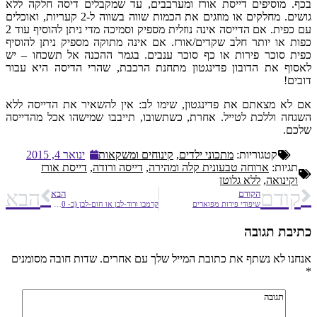
בכף. מוסיפים דייסת אורז ומערבבים, עד שמקבלים דיסה חלקה ללא
גושים. מחלקים או מוזגים את הכמות שווה בשווה ל-2 קעריות, ואוכלים
עם כפית. אם הדייסה אינה נוזלית מספיק וסמיכה מדי ניתן להוסיף עוד 2
כפות או יותר חלב שקדים/אורז. אם אינה מתוקה מספיק ניתן להוסיף
כפית סוכר פירות או כף סוכר ענבים. בגמר ההכנה אל תשכחו – יש
לאסוף את הדובון פדינגטון מתחנת הרכבת, שהרי הדיסה היא עבור
דובים!
אם לא מצאתם את פדינגטון, שימו לב: אין להשאיר את הדייסה ללא
השגחה וללכת לטייל. אחרת, כשתשובו, תייבבו שמישהו אכל מהדייסה
שלכם.
קטגוריות:
מתכוני ילדים
,
קינוחים ומשקאות
ינואר 4, 2015
תגיות:
ארוחה טבעונית קלה ומהירה
,
דייסה ורודה
,
דייסת אורז
וקינואה
,
ללא גלוטן
קודם
הבא
הקודם
הבא
שיפודי פירות מפוארים
קרמבו ורוד-לבן או חום-לבן (כ- 20 יחידות לפני ניכוי מדד מקדם הטריפה)
כתיבת תגובה
אנחנו לא נשתף את כתובת המייל שלך עם אחרים. שדות חובה מסומנים
*