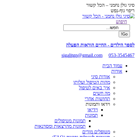
Skip
סיגי גולן נחמני – הכל קשור
to
ריפוי גוף-נפש
content
Facebook
Search:
חיפוש
page
opens
in
new
לספר הילדים - החיים הוראות הפעלה
window
sigalitgn@gmail.com
053-3545467
עמוד הבית
אודות
אודות סיגי
מהות הטיפול ועלותו
איך באים לטיפול
מה חשים
תחושות אחרי
וידאו ותמונות
וידיאו
תמונות
תמונות מטיפולים
תמונות מהרצאות ומסדנאות
מטופלים מודים