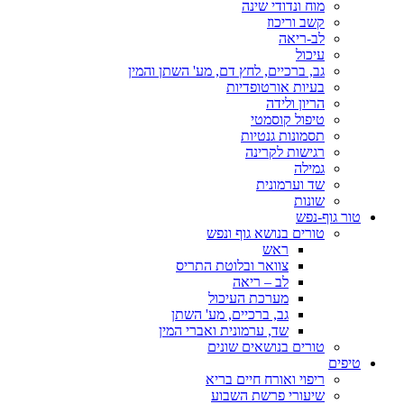
מוח ונדודי שינה
קשב וריכוז
לב-ריאה
עיכול
גב, ברכיים, לחץ דם, מע' השתן והמין
בעיות אורטופדיות
הריון ולידה
טיפול קוסמטי
תסמונות גנטיות
רגישות לקרינה
גמילה
שד וערמונית
שונות
טור גוף-נפש
טורים בנושא גוף ונפש
ראש
צוואר ובלוטת התריס
לב – ריאה
מערכת העיכול
גב, ברכיים, מע' השתן
שד, ערמונית ואברי המין
טורים בנושאים שונים
טיפים
ריפוי ואורח חיים בריא
שיעורי פרשת השבוע