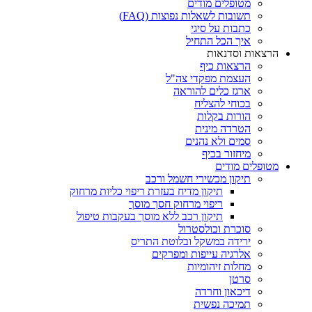
מטופלים מודים
תשובות לשאלות נפוצות (FAQ)
כתבות על סיגי
איך הכל התחיל
הרצאות וסדנאות
הרצאות כיף
העצמת מפקדי צה"ל
ארגז כלים להוראה
בכוחי להצליח
הורות בקלות
הטרדה מינית
סמים ולא נהנים
מיחזור בכיף
מטופלים מודים
תיקון מכשירי חשמל ורכב
תיקון מדיח בעזרת ריפוי כליות מרחוק
ריפוי מרחוק חסך מוסך
תיקון רכב ללא מוסך בעקבות טיפול
סוכרת וכולסטרול
ירידה במשקל ובלוטת התריס
אלרגיה עייפות ומפרקים
מחלות זיהומיות
סרטן
דיכאון וחרדה
תמיכה נפשית