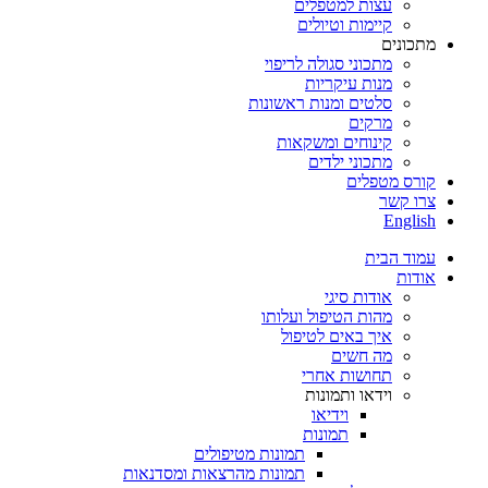
עצות למטפלים
קיימות וטיולים
מתכונים
מתכוני סגולה לריפוי
מנות עיקריות
סלטים ומנות ראשונות
מרקים
קינוחים ומשקאות
מתכוני ילדים
קורס מטפלים
צרו קשר
English
עמוד הבית
אודות
אודות סיגי
מהות הטיפול ועלותו
איך באים לטיפול
מה חשים
תחושות אחרי
וידאו ותמונות
וידיאו
תמונות
תמונות מטיפולים
תמונות מהרצאות ומסדנאות