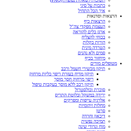
תשובות לשאלות נפוצות (FAQ)
כתבות על סיגי
איך הכל התחיל
הרצאות וסדנאות
הרצאות כיף
העצמת מפקדי צה"ל
ארגז כלים להוראה
בכוחי להצליח
הורות בקלות
הטרדה מינית
סמים ולא נהנים
מיחזור בכיף
מטופלים מודים
תיקון מכשירי חשמל ורכב
תיקון מדיח בעזרת ריפוי כליות מרחוק
ריפוי מרחוק חסך מוסך
תיקון רכב ללא מוסך בעקבות טיפול
סוכרת וכולסטרול
ירידה במשקל ובלוטת התריס
אלרגיה עייפות ומפרקים
מחלות זיהומיות
סרטן
דיכאון וחרדה
תמיכה נפשית
מוח ונדודי שינה