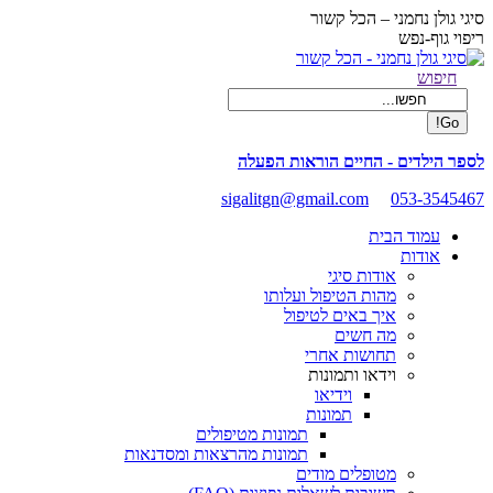
Skip
סיגי גולן נחמני – הכל קשור
to
ריפוי גוף-נפש
content
Facebook
Search:
חיפוש
page
opens
in
new
לספר הילדים - החיים הוראות הפעלה
window
sigalitgn@gmail.com
053-3545467
עמוד הבית
אודות
אודות סיגי
מהות הטיפול ועלותו
איך באים לטיפול
מה חשים
תחושות אחרי
וידאו ותמונות
וידיאו
תמונות
תמונות מטיפולים
תמונות מהרצאות ומסדנאות
מטופלים מודים