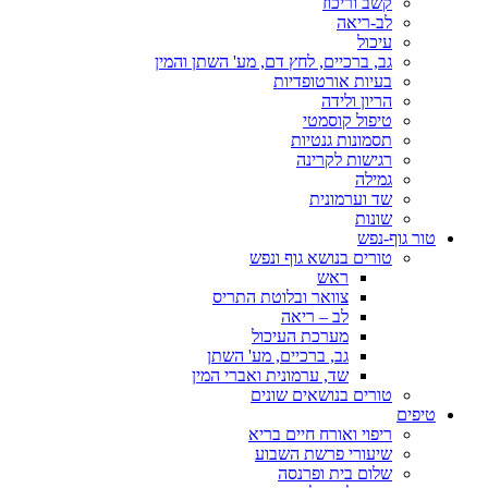
קשב וריכוז
לב-ריאה
עיכול
גב, ברכיים, לחץ דם, מע' השתן והמין
בעיות אורטופדיות
הריון ולידה
טיפול קוסמטי
תסמונות גנטיות
רגישות לקרינה
גמילה
שד וערמונית
שונות
טור גוף-נפש
טורים בנושא גוף ונפש
ראש
צוואר ובלוטת התריס
לב – ריאה
מערכת העיכול
גב, ברכיים, מע' השתן
שד, ערמונית ואברי המין
טורים בנושאים שונים
טיפים
ריפוי ואורח חיים בריא
שיעורי פרשת השבוע
שלום בית ופרנסה