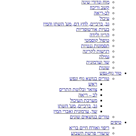
מוח ונדודי שינה
קשב וריכוז
לב-ריאה
עיכול
גב, ברכיים, לחץ דם, מע' השתן והמין
בעיות אורטופדיות
הריון ולידה
טיפול קוסמטי
תסמונות גנטיות
רגישות לקרינה
גמילה
שד וערמונית
שונות
טור גוף-נפש
טורים בנושא גוף ונפש
ראש
צוואר ובלוטת התריס
לב – ריאה
מערכת העיכול
גב, ברכיים, מע' השתן
שד, ערמונית ואברי המין
טורים בנושאים שונים
טיפים
ריפוי ואורח חיים בריא
שיעורי פרשת השבוע