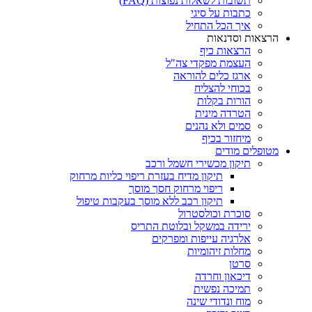
תשובות לשאלות נפוצות (FAQ)
כתבות על סיגי
איך הכל התחיל
הרצאות וסדנאות
הרצאות כיף
העצמת מפקדי צה"ל
ארגז כלים להוראה
בכוחי להצליח
הורות בקלות
הטרדה מינית
סמים ולא נהנים
מיחזור בכיף
מטופלים מודים
תיקון מכשירי חשמל ורכב
תיקון מדיח בעזרת ריפוי כליות מרחוק
ריפוי מרחוק חסך מוסך
תיקון רכב ללא מוסך בעקבות טיפול
סוכרת וכולסטרול
ירידה במשקל ובלוטת התריס
אלרגיה עייפות ומפרקים
מחלות זיהומיות
סרטן
דיכאון וחרדה
תמיכה נפשית
מוח ונדודי שינה