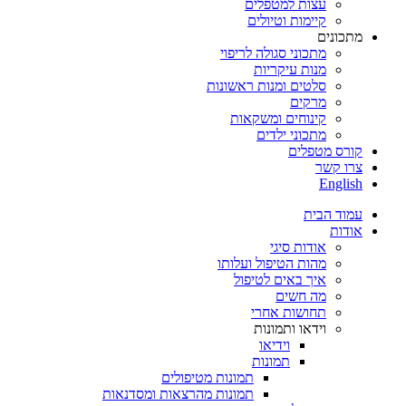
עצות למטפלים
קיימות וטיולים
מתכונים
מתכוני סגולה לריפוי
מנות עיקריות
סלטים ומנות ראשונות
מרקים
קינוחים ומשקאות
מתכוני ילדים
קורס מטפלים
צרו קשר
English
עמוד הבית
אודות
אודות סיגי
מהות הטיפול ועלותו
איך באים לטיפול
מה חשים
תחושות אחרי
וידאו ותמונות
וידיאו
תמונות
תמונות מטיפולים
תמונות מהרצאות ומסדנאות