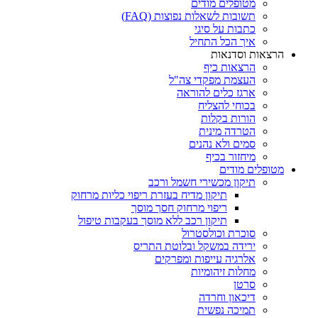
מטופלים מודים
תשובות לשאלות נפוצות (FAQ)
כתבות על סיגי
איך הכל התחיל
הרצאות וסדנאות
הרצאות כיף
העצמת מפקדי צה"ל
ארגז כלים להוראה
בכוחי להצליח
הורות בקלות
הטרדה מינית
סמים ולא נהנים
מיחזור בכיף
מטופלים מודים
תיקון מכשירי חשמל ורכב
תיקון מדיח בעזרת ריפוי כליות מרחוק
ריפוי מרחוק חסך מוסך
תיקון רכב ללא מוסך בעקבות טיפול
סוכרת וכולסטרול
ירידה במשקל ובלוטת התריס
אלרגיה עייפות ומפרקים
מחלות זיהומיות
סרטן
דיכאון וחרדה
תמיכה נפשית