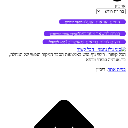
ארכיון
ארכיון
החיים הוראות הפעלה
לספר הילדים
רוצים להשאר מעודכנים?
עקבו אחרי בפייסבוק
רוצים להיות בריאים ומאושרים?
בואו לטיפול!
הכל קשור - ריפוי גוף-נפש באמצעות הסבר המקור הנפשי של המחלה,
ביו-אנרגיה וצמחי מרפא
בניית אתר
: דיביין
o
to
op