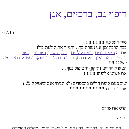
ריפוי גב, ברכיים, אגן
6.7.15
סיגי האלופה!!!!!!!!!!!!!!!
כבר הרבה זמן אני נעזרת בך…ותמיד את קולעת בול!
אם זה
נמלים בבית
..
כינים לילדים
…
דלקת שתן.
.
כאב גב
…
כאב
ברכיים
..
כאב באגן
…נקודת חן..
פטריה ברגל
…
ריפלוקס ושטי
קיבתי
…ומה
לא???!!!!!
הטיפול הרוחני (תיקון) והטיפול בגוף…
את פשוט אלופה!!!!!!!!!!
שוב פעם קופת חולים בהפסדים (לא קניתי אנטיביוטיקה 😉 )
אז תודה רבה!!!!!!!!!!!!!!!!!!!!!!!!!
הדס אדוארדס
נתניה
קטגוריות:
גב, ברכיים, לחץ דם, מע' השתן והמין
,
מחלות זיהומיות
,