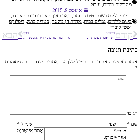
מטופלים מודים
,
עיכול
אוגוסט 9, 2015
תגיות:
דלקת בשתן
,
טיפול רוחני
,
כאב באגן
,
כאב ברכיים
,
כאב גב
,
כינים לילדים
,
נמלים בבית
,
נקודת חן בולטת
,
פטריה ברגל
,
ריפלוקס
ושטי קיבתי
קודם
הבא
הקודם
הבא
ריפוי פטרת ציפורניים
איך קשור שורש כף היד למעטפת הלב?
כתיבת תגובה
אנחנו לא נשתף את כתובת המייל שלך עם אחרים. שדות חובה מסומנים
*
תגובה
שם *
אימייל *
אֲתַר אִינטֶרנֶט