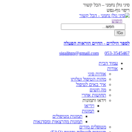
Skip
סיגי גולן נחמני – הכל קשור
to
ריפוי גוף-נפש
content
Facebook
Search:
חיפוש
page
opens
in
new
לספר הילדים - החיים הוראות הפעלה
window
sigalitgn@gmail.com
053-3545467
עמוד הבית
אודות
אודות סיגי
מהות הטיפול ועלותו
איך באים לטיפול
מה חשים
תחושות אחרי
וידאו ותמונות
וידיאו
תמונות
תמונות מטיפולים
תמונות מהרצאות ומסדנאות
מטופלים מודים