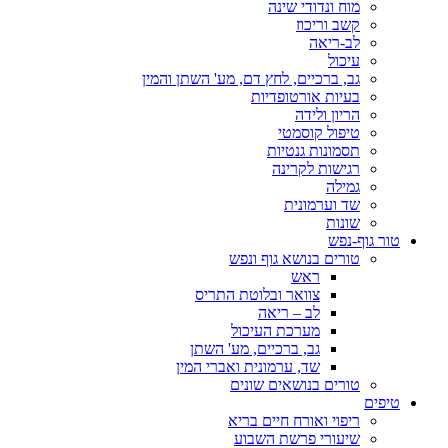
מוח ונדודי שינה
קשב וריכוז
לב-ריאה
עיכול
גב, ברכיים, לחץ דם, מע' השתן והמין
בעיות אורטופדיות
הריון ולידה
טיפול קוסמטי
תסמונות גנטיות
רגישות לקרינה
גמילה
שד וערמונית
שונות
טור גוף-נפש
טורים בנושא גוף ונפש
ראש
צוואר ובלוטת התריס
לב – ריאה
מערכת העיכול
גב, ברכיים, מע' השתן
שד, ערמונית ואברי המין
טורים בנושאים שונים
טיפים
ריפוי ואורח חיים בריא
שיעורי פרשת השבוע