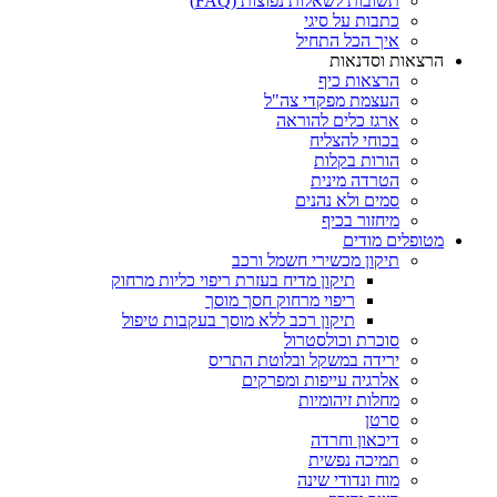
תשובות לשאלות נפוצות (FAQ)
כתבות על סיגי
איך הכל התחיל
הרצאות וסדנאות
הרצאות כיף
העצמת מפקדי צה"ל
ארגז כלים להוראה
בכוחי להצליח
הורות בקלות
הטרדה מינית
סמים ולא נהנים
מיחזור בכיף
מטופלים מודים
תיקון מכשירי חשמל ורכב
תיקון מדיח בעזרת ריפוי כליות מרחוק
ריפוי מרחוק חסך מוסך
תיקון רכב ללא מוסך בעקבות טיפול
סוכרת וכולסטרול
ירידה במשקל ובלוטת התריס
אלרגיה עייפות ומפרקים
מחלות זיהומיות
סרטן
דיכאון וחרדה
תמיכה נפשית
מוח ונדודי שינה