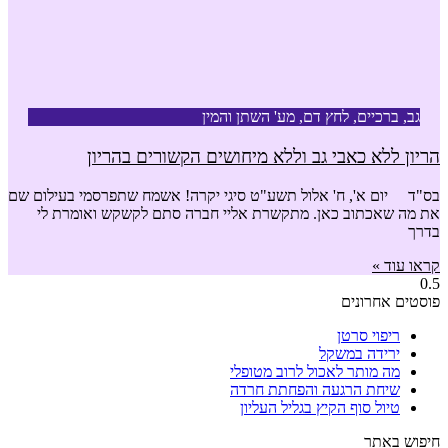
גב, ברכיים, לחץ דם, מע' השתן והמין
הריון ללא כאבי גב וללא מיחושים הקשורים בהריון
בס"ד יום א', ח' אלול תשע"ט סיגי יקרה! אשמח שתפרסמי בעילום שם
את מה שאכתוב כאן. מתקשרת אליי חברה סתם לקשקש ואומרת לי
בדרך
קראו עוד »
פוסטים אחרונים
ריפוי סרטן
ירידה במשקל
מה מותר לאכול לרוב מטופלי
שיחת הרגעה והפחתת חרדה
טיול סוף הקיץ בגליל העליון
חיפוש באתר