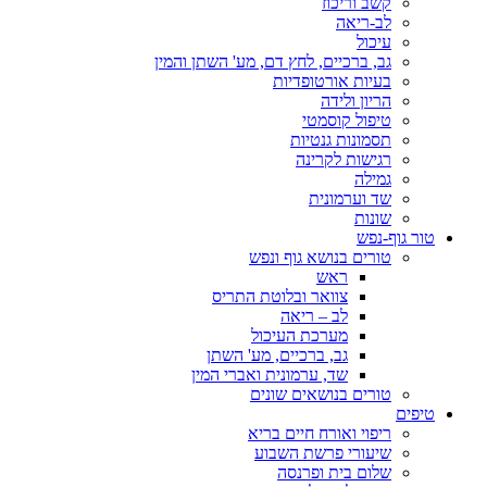
קשב וריכוז
לב-ריאה
עיכול
גב, ברכיים, לחץ דם, מע' השתן והמין
בעיות אורטופדיות
הריון ולידה
טיפול קוסמטי
תסמונות גנטיות
רגישות לקרינה
גמילה
שד וערמונית
שונות
טור גוף-נפש
טורים בנושא גוף ונפש
ראש
צוואר ובלוטת התריס
לב – ריאה
מערכת העיכול
גב, ברכיים, מע' השתן
שד, ערמונית ואברי המין
טורים בנושאים שונים
טיפים
ריפוי ואורח חיים בריא
שיעורי פרשת השבוע
שלום בית ופרנסה