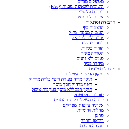
מטופלים מודים
תשובות לשאלות נפוצות (FAQ)
כתבות על סיגי
איך הכל התחיל
הרצאות וסדנאות
הרצאות כיף
העצמת מפקדי צה"ל
ארגז כלים להוראה
בכוחי להצליח
הורות בקלות
הטרדה מינית
סמים ולא נהנים
מיחזור בכיף
מטופלים מודים
תיקון מכשירי חשמל ורכב
תיקון מדיח בעזרת ריפוי כליות מרחוק
ריפוי מרחוק חסך מוסך
תיקון רכב ללא מוסך בעקבות טיפול
סוכרת וכולסטרול
ירידה במשקל ובלוטת התריס
אלרגיה עייפות ומפרקים
מחלות זיהומיות
סרטן
דיכאון וחרדה
תמיכה נפשית