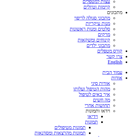
עצות למטפלים
קיימות וטיולים
מתכונים
מתכוני סגולה לריפוי
מנות עיקריות
סלטים ומנות ראשונות
מרקים
קינוחים ומשקאות
מתכוני ילדים
קורס מטפלים
צרו קשר
English
עמוד הבית
אודות
אודות סיגי
מהות הטיפול ועלותו
איך באים לטיפול
מה חשים
תחושות אחרי
וידאו ותמונות
וידיאו
תמונות
תמונות מטיפולים
תמונות מהרצאות ומסדנאות