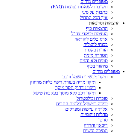
מטופלים מודים
תשובות לשאלות נפוצות (FAQ)
כתבות על סיגי
איך הכל התחיל
הרצאות וסדנאות
הרצאות כיף
העצמת מפקדי צה"ל
ארגז כלים להוראה
בכוחי להצליח
הורות בקלות
הטרדה מינית
סמים ולא נהנים
מיחזור בכיף
מטופלים מודים
תיקון מכשירי חשמל ורכב
תיקון מדיח בעזרת ריפוי כליות מרחוק
ריפוי מרחוק חסך מוסך
תיקון רכב ללא מוסך בעקבות טיפול
סוכרת וכולסטרול
ירידה במשקל ובלוטת התריס
אלרגיה עייפות ומפרקים
מחלות זיהומיות
סרטן
דיכאון וחרדה
תמיכה נפשית