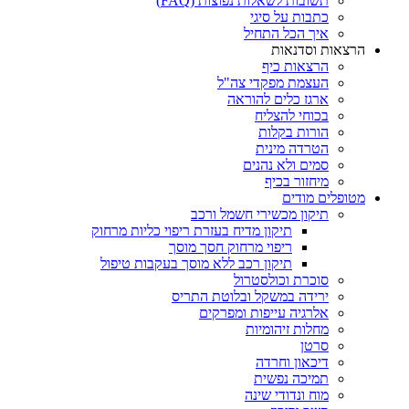
תשובות לשאלות נפוצות (FAQ)
כתבות על סיגי
איך הכל התחיל
הרצאות וסדנאות
הרצאות כיף
העצמת מפקדי צה"ל
ארגז כלים להוראה
בכוחי להצליח
הורות בקלות
הטרדה מינית
סמים ולא נהנים
מיחזור בכיף
מטופלים מודים
תיקון מכשירי חשמל ורכב
תיקון מדיח בעזרת ריפוי כליות מרחוק
ריפוי מרחוק חסך מוסך
תיקון רכב ללא מוסך בעקבות טיפול
סוכרת וכולסטרול
ירידה במשקל ובלוטת התריס
אלרגיה עייפות ומפרקים
מחלות זיהומיות
סרטן
דיכאון וחרדה
תמיכה נפשית
מוח ונדודי שינה