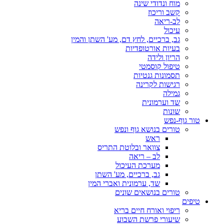
מוח ונדודי שינה
קשב וריכוז
לב-ריאה
עיכול
גב, ברכיים, לחץ דם, מע' השתן והמין
בעיות אורטופדיות
הריון ולידה
טיפול קוסמטי
תסמונות גנטיות
רגישות לקרינה
גמילה
שד וערמונית
שונות
טור גוף-נפש
טורים בנושא גוף ונפש
ראש
צוואר ובלוטת התריס
לב – ריאה
מערכת העיכול
גב, ברכיים, מע' השתן
שד, ערמונית ואברי המין
טורים בנושאים שונים
טיפים
ריפוי ואורח חיים בריא
שיעורי פרשת השבוע