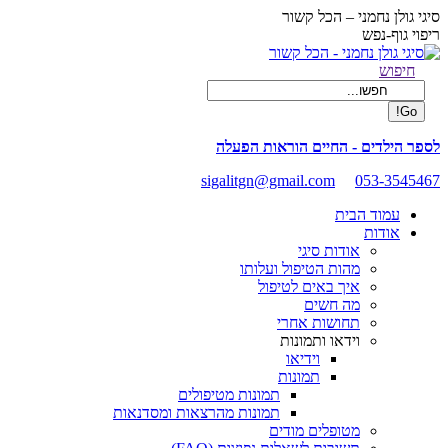
Skip
סיגי גולן נחמני – הכל קשור
to
ריפוי גוף-נפש
content
Facebook
Search:
חיפוש
page
opens
in
new
לספר הילדים - החיים הוראות הפעלה
window
sigalitgn@gmail.com
053-3545467
עמוד הבית
אודות
אודות סיגי
מהות הטיפול ועלותו
איך באים לטיפול
מה חשים
תחושות אחרי
וידאו ותמונות
וידיאו
תמונות
תמונות מטיפולים
תמונות מהרצאות ומסדנאות
מטופלים מודים