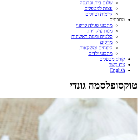
שלום בית ופרנסה
עצות למטפלים
קיימות וטיולים
מתכונים
מתכוני סגולה לריפוי
מנות עיקריות
סלטים ומנות ראשונות
מרקים
קינוחים ומשקאות
מתכוני ילדים
קורס מטפלים
צרו קשר
English
טוקסופלסמה גונדי