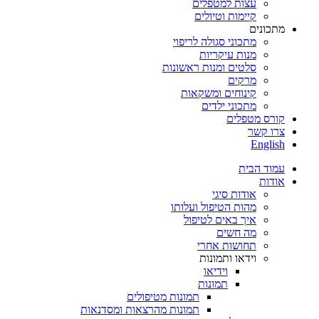
עצות למטפלים
קיימות וטיולים
מתכונים
מתכוני סגולה לריפוי
מנות עיקריות
סלטים ומנות ראשונות
מרקים
קינוחים ומשקאות
מתכוני ילדים
קורס מטפלים
צרו קשר
English
עמוד הבית
אודות
אודות סיגי
מהות הטיפול ועלותו
איך באים לטיפול
מה חשים
תחושות אחרי
וידאו ותמונות
וידיאו
תמונות
תמונות מטיפולים
תמונות מהרצאות ומסדנאות