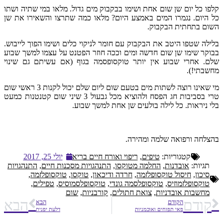
קלפו כל יום שן שום אחת ושימו בבקבוק מים גדול. מלאו במי שתיה ושתו
כל היום. נגמרו המים באמצע היום? מלאו כמה שתרצו והשאירו את שן
השום בתחתית הבקבוק.
בלילה שטפו היטב את הבקבוק עם חומר לניקוי כלים ושימו הפוך לייבוש.
בבוקר שימו שן שום חדשה ומים וככה חוזר הפטנט על עצמו למשך שבוע
שלם. אחרי שבוע אין יותר טוקסופסמה בגוף (אם עשיתם גם שינוי
מחשבתי!).
מי שאינו רוצה לשתות מים בטעם שום ליום שלם יכול לקנות 3 ראשי שום
טרי בסביבות חג הפסח ולהוציא מכל גבעול 3 שיני שום קטנטנות כמעט
בלי ניראות. כל לילה בולעים שן אחת למשך שבוע.
בהצלחה ורפואה שלמה ומהירה.
קטגוריות:
טיפים
,
ריפוי ואורח חיים בריא
יולי 25, 2017
תגיות:
אובדנות
,
החלמה מטוקסו
,
התנהגויות מסכנות חיים
,
התנהגויות
סיכון
,
חיסול טוקסופלזמה
,
חרדה ודיכאון
,
טוקסו
,
טוקסופלזמה
,
טוקסופלזמוזיס
,
טוקסופלסמה גונדי
,
טוקסופלסמוסיס
,
טפילים
,
מחשבות אובדניות
,
צואת חתולים
,
קורבניות
,
שום
קודם
הבא
הקודם
הבא
פאי תפוחים ואוכמניות
דלעת יפנית