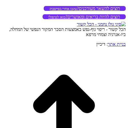
רוצים להשאר מעודכנים?
עקבו אחרי בפייסבוק
רוצים להיות בריאים ומאושרים?
בואו לטיפול!
הכל קשור - ריפוי גוף-נפש באמצעות הסבר המקור הנפשי של המחלה,
ביו-אנרגיה וצמחי מרפא
בניית אתר
: דיביין
o
to
op