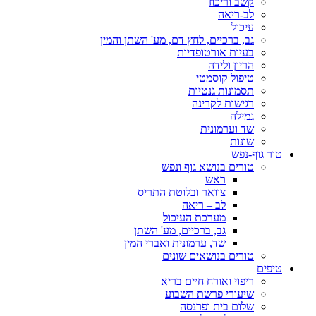
קשב וריכוז
לב-ריאה
עיכול
גב, ברכיים, לחץ דם, מע' השתן והמין
בעיות אורטופדיות
הריון ולידה
טיפול קוסמטי
תסמונות גנטיות
רגישות לקרינה
גמילה
שד וערמונית
שונות
טור גוף-נפש
טורים בנושא גוף ונפש
ראש
צוואר ובלוטת התריס
לב – ריאה
מערכת העיכול
גב, ברכיים, מע' השתן
שד, ערמונית ואברי המין
טורים בנושאים שונים
טיפים
ריפוי ואורח חיים בריא
שיעורי פרשת השבוע
שלום בית ופרנסה