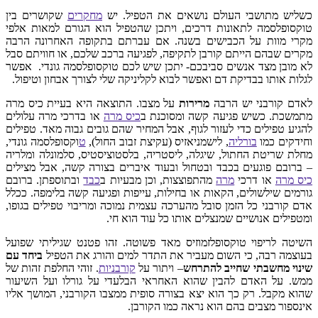
כשליש מתושבי העולם נושאים את הטפיל. יש
מחקרים
שקושרים בין
טוקסופלסמה לתאונות דרכים, ויתכן שהטפיל הוא הגורם למאות אלפי
מקרי מוות על הכבישים בשנה. אם עברתם בתקופה האחרונה הרבה
מקרים שבהם הייתם קורבן לתקיפה, לפגיעה ברכב שלכם, או חוויתם סבל
לא מובן מצד אנשים סביבכם- יתכן שיש לכם טוקסופלסמה גונדי. אפשר
לגלות אותו בבדיקת דם ואפשר לבוא לקליניקה שלי לצורך אבחון וטיפול.
לאדם קורבני יש הרבה
מרירות
על מצבו. התוצאה היא בעיית כיס מרה
מתמשכת. כשיש פגיעה קשה ומסוכנת ב
כיס מרה
או בדרכי מרה עלולים
להגיע טפילים כדי לעזור לגוף, אבל המחיר שהם גובים גבוה מאד. טפילים
וחידקים כמו
בורליה
, לישמניאזיס (עקיצת זבוב החול),
ט
וקסופלסמה גונדי,
מחלת שריטת החתול, שיגלה, ליסטריה, בלסטוציסטיס, סלמונלה ומלריה
– ברובם פוגעים בכבד ובטחול ובעוד איברים בצורה קשה, אבל מצילים
כיס מרה
או דרכי
מרה
מהתפוצצות, וכן מבעיות ב
כבד
ובתוספתן. ברובם
גורמים שילשולים, הקאות או בחילות, עייפות ופגיעה קשה בלימפה. ככלל
אדם קורבני כל הזמן סובל מהערכה עצמית נמוכה ומריבוי טפילים בגופו,
ומטפילים אנושיים שמנצלים אותו כל עוד הוא חי.
השיטה לריפוי טוקסופלזמוזיס מאד פשוטה. זהו פטנט שגיליתי שפועל
בעוצמה רבה, כי השום מעביר את התדר למים והורג את הטפיל
ביחד עם
שינוי מחשבתי שחייב להתרחש
– ויתור על
קורבניות
. זוהי החלפת זהות של
ממש. על האדם להבין שהוא האחראי הבלעדי על גורלו ועל השיעור
שהוא מקבל. רק כך הוא יצא בצורה סופית ממצבו הקורבני, המושך אליו
אינספור מצבים בהם הוא נראה כמו הקורבן.