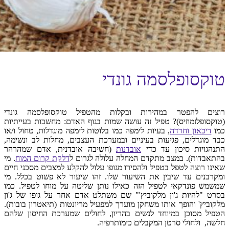
טוקסופלסמה גונדי
רוצים להפטר במהירות ובקלות מהטפיל טוקסופלסמה גונדי
(טוקסופלזמוזיס)? טפיל זה עושה שמות בגוף האדם: מחשבות בעייתיות
כמו
דיכאון וחרדה
, בעיות לימפה כמו בלוטות לימפה מוגדלות, טחול ו/או
כבד מוגדלים, פגיעות בעיניים ובמערכת העצבים, מחלות לב ונשימה,
התנהגויות סיכון עד כדי
אובדנות
(חשיבה אובדנית, אדם שמהרהר
בהתאבדות). במצב מתקדם המחלה עלולה לגרום ל
דלקת קרום המוח
. מי
שאינו רוצה לטפל בטפיל ולהסירו מגופו עלול להקלע למצבים מסכני חיים
ומקרבנים עד שיבין את השיעור שלו. זהו שיעור לא פשוט בכלל. מי
שמשמש פונדקאי לטפיל הזה כאילו נותן שליטה על מוחו לטפיל. כמו
בסרט "להיות ג'ון מלקוביץ'" שם משתלט אדם אחר על גופו של ג'ון
מלקוביץ' והופך אותו משחקן מוערך למפעיל מריונטות (תיאטרון בובות).
הטפיל מסוכן במיוחד לנשים בהריון, לחולים שמערכת החיסון שלהם
חלשה, ולחולי סרטן המקבלים כימותרפיה.