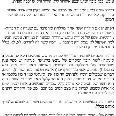
עובש. בכל כיבוי המזגן יבצע איוורור ללא קירור ורק אז יכבה סופית.
גיליתי שאם במזגן המכונית אני מכבה את המיזוג בקיץ ומשאירה אוורור
עוד דקה, לא יהיה ריח עובש בפתחי האוורור בעת ההדלקה הבאה של
המזגן!
הפתעה! אם הילדה ישנה אחרי מקלחת ומרטיבה עם שערה את הכרית-
לפעמים גם אם יש מגבת על הכרית, הסירו את הציפית ותגלו הפתעות
מדהימות: שפע של נקודות עובש שחורות ומכוערות במיוחד. עכשיו תבינו
למה השיעול לא נפסק ורק מתגבר…. ולמה קשה לה להרדם. לא, לא בגלל
התרגשות ממבחן בחשבון….
מזונות חשודים שתמיד תמיד יש לבדוק מחשש עובשים (ולא להתעצל!):
קינואה (לאור ריבוי המקרים של עובש בקינואה, כנראה יש ספק ענק
שהסחורה שלו מחולקת גם בסופרים באריזות מאד יפות אבל היא
פגומה!!!) ,טחינה, אגוזי מלך ושקדים (ראו פירוט עוד כמה שורות), זיתים,
דברים שמכילים חומץ (לעיתים החומץ אינו סינתטי כמו חומץ בלסמי או
הדרים ואז יש זיהום מואץ במזון הוא מתקלקל מאד מהר כי החומץ הזה
הוא תוצר של תסיסה לא טובה כולל שמרים ועובשים). אחת לכמה ימים
או אחת לשבוע לבדוק מה מצב המים בביתכם. מטופלי היקרים יודעים
איך לבדוק עם מטוטלת.
בשר ודגים מעושנים או מיושנים- עתירי עובשים ושמרים.
להמנע מלצרוך
אותם בכלל
.
שקית של שקדים ירוקים טריים אפילו ביום הקניה (לרוב יש לפחות אחד