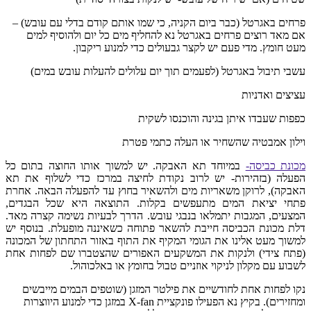
פרחים באגרטל (כבר ביום הקניה, כי שמו אותם קודם בדלי עם עובש) –
אם מאד רוצים פרחים באגרטל נא להחליף מים כל יום ולהוסיף למים
מעט חומץ. מדי פעם יש לקצר גבעולים כדי למנוע ריקבון.
עשבי תיבול באגרטל (לפעמים תוך יום עלולים להעלות עובש במים)
עציצים ואדניות
כפפות שעבדו איתן בגינה והוכנסו לשקית
וילון אמבטיה שהשחיר או העלה כתמי פטרת
מכונת כביסה-
במיוחד תא האבקה. יש למשוך אותו החוצה בתום כל
הפעלה (בזהירות- יש לרוב נקודת לחיצה במרכז כדי לשלוף את תא
האבקה), לרוקן משאריות מים ולהשאיר בחוץ עד להפעלה הבאה. אחרת
פתחי יציאת המים מתעפשים בקלות. התוצאה היא שכל הבגדים,
המצעים, המגבות יתמלאו בנבגי עובש. הדרך לבעיות נשימה קצרה מאד.
דלת מכונת הכביסה חייבת להשאר פתוחה כשאיננה מופעלת. בנוסף יש
למשוך מעט אלינו את הגומי המקיף את התוף באזור התחתון של המכונה
(פתח צידי) ולנקות את המשקעים האפורים שהצטברו שם לפחות אחת
לשבוע עם מקלון לניקוי אוזניים טבול בחומץ או באלכוהול.
נקו לפחות אחת לחודשיים את פילטר המזגן (שוטפים הבמים מייבשים
ומחזירים). בקיץ נא הפעילו פונקציית X-fan במזגן כדי למנוע היווצרות