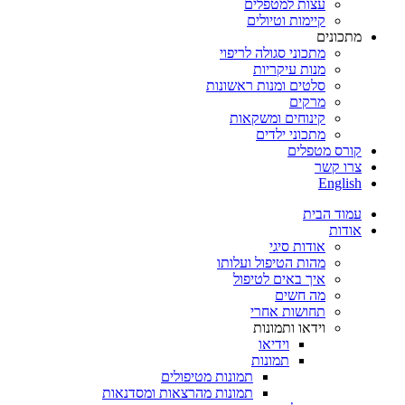
עצות למטפלים
קיימות וטיולים
מתכונים
מתכוני סגולה לריפוי
מנות עיקריות
סלטים ומנות ראשונות
מרקים
קינוחים ומשקאות
מתכוני ילדים
קורס מטפלים
צרו קשר
English
עמוד הבית
אודות
אודות סיגי
מהות הטיפול ועלותו
איך באים לטיפול
מה חשים
תחושות אחרי
וידאו ותמונות
וידיאו
תמונות
תמונות מטיפולים
תמונות מהרצאות ומסדנאות