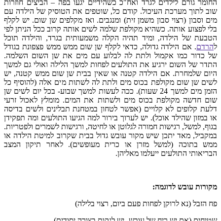
החומר גורם לילדים לגרד ואח"כ כשהידיים יגעו בפה – הביצים חוזרות
שוב לתוך מערכת העיכול. קודם כל, שוטפים את הטוסיק של הילדה עם
מים וסבון (רצוי סבון משמן זית) ומנגבים. ואז מקלפים שן שום. יש לקלף
בלי לפצוע אותה. כשהיא מקולפת שלמה לשים אותה קרוב ככל הניתן לפי
הטבעת של הילדה, ומיד תהיה הקלה משמעותית בגרד, והילדה תוכל
ל
הרדם
. אם הילדה גדולה, כדאי לקלף שן שום ממש ממש פצפונת בגודל
של כדור כמו אקמול ולתת לה לבלוע עם מים את שן השום השלמה.
התדר של השום ירגיע את התולעים לפחות למשך הלילה ואולי גם למשך
היום שלמחרת. אם הילדה קטנה או שאין בבית שן שום ממש קטנה, יש
לשים שן שום מקולפת בכוס מים ולתת לה לשתות מים אלה (להוסיף כל
הזמן מים למשך 24 שעות). ככה לעשות למשך שבוע- בכל יום לשים שן
שום חדשה מקולפת בכוס מים ולשתות את המים. מומלץ לאכול זרעי
דלעת קלופים לא קלויים (אפשר לטחון במטחנת תבלינים ולשים בדיסה
או במזון שהילד אוכל). יש לערוך בירור למה הגיעו התולעים ומה תפקידן
בגוף, למשל, רגישות חמורה לגלוטן או לחיטה, ורגישות לשמרים ולפטריות.
במקביל, מאד יתכן שיש מקור עובש גדול בבית שקרוב למיטת הילדה או
ממש בתוכה (למשל מזרן או כרית מעופשים). לאחר תיקון המצב
הבריאותי התולעים ייעלמו מאליהן.
מקורות עובש לדוגמה:
פח הזבל (נא לרוקן לפחות פעם ביום, רצוי בלילה)
שטיחים (אם יש ריח של עובש- יש לנקות בצורה יסודית)