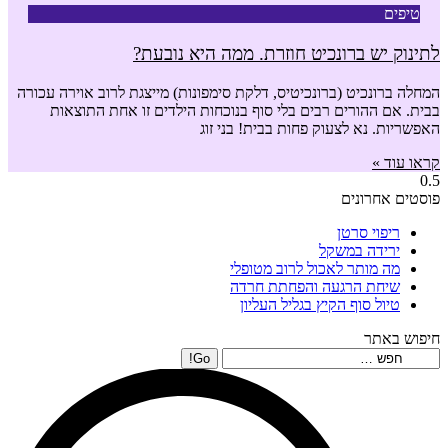
טיפים
לתינוק יש ברונכיט חוזרת. ממה היא נובעת?
המחלה ברונכיט (ברונכיטיס, דלקת סימפונות) מייצגת לרוב אוירה עכורה
בבית. אם ההורים רבים בלי סוף בנוכחות הילדים זו אחת התוצאות
האפשריות. נא לצעוק פחות בבית! בני זוג
קראו עוד »
פוסטים אחרונים
ריפוי סרטן
ירידה במשקל
מה מותר לאכול לרוב מטופלי
שיחת הרגעה והפחתת חרדה
טיול סוף הקיץ בגליל העליון
חיפוש באתר
Search: