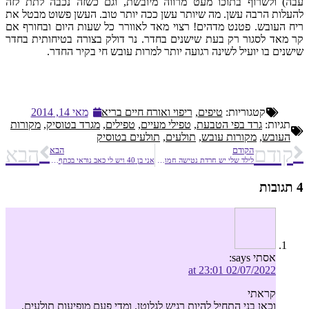
עבה) ולשרוף בתוכו מעט מרווה מיובשת, וגם כשזה נכבה לתת לזה
להעלות הרבה עשן. מה שיותר עשן ככה יותר טוב. העשן פשוט מבטל את
ריח העובש. פטנט מדהים! רצוי מאד לאוורר כל שעות היום ובחורף אם
קר מאד לסגור רק בעת שישנים בחדר. נר דולק בצורה בטיחותית בחדר
שישנים בו יועיל לשינה רגועה יותר למרות עובש חי בקיר החדר.
קטגוריות:
טיפים
,
ריפוי ואורח חיים בריא
מאי 14, 2014
תגיות:
גרד בפי הטבעת
,
טפילי מעיים
,
טפילים
,
מגרד בטוסיק
,
מקורות
העובש
,
מקורות עובש
,
תולעים
,
תולעים בטוסיק
קודם
הבא
הקודם
הבא
לילד שלי יש חרדת נטישה חמורה – מה לעשות?
אני בן 40 ויש לי כאב נוראי בכתף – מה עלי לעשות?
4 תגובות
אסתי
says:
02/07/2022 at 23:01
קראתי
וכאן בני התחיל להיות רגיש לגלוטן. ומדי פעם מופיעות תולעים.