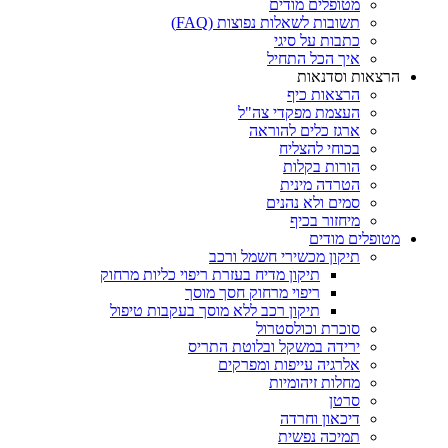
מטופלים מודים
תשובות לשאלות נפוצות (FAQ)
כתבות על סיגי
איך הכל התחיל
הרצאות וסדנאות
הרצאות כיף
העצמת מפקדי צה"ל
ארגז כלים להוראה
בכוחי להצליח
הורות בקלות
הטרדה מינית
סמים ולא נהנים
מיחזור בכיף
מטופלים מודים
תיקון מכשירי חשמל ורכב
תיקון מדיח בעזרת ריפוי כליות מרחוק
ריפוי מרחוק חסך מוסך
תיקון רכב ללא מוסך בעקבות טיפול
סוכרת וכולסטרול
ירידה במשקל ובלוטת התריס
אלרגיה עייפות ומפרקים
מחלות זיהומיות
סרטן
דיכאון וחרדה
תמיכה נפשית