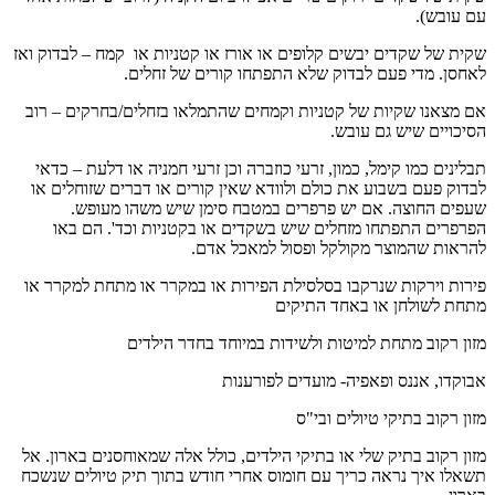
עם עובש).
שקית של שקדים יבשים קלופים או אורז או קטניות או קמח – לבדוק ואז
לאחסן. מדי פעם לבדוק שלא התפתחו קורים של זחלים.
אם מצאנו שקיות של קטניות וקמחים שהתמלאו בזחלים/בחרקים – רוב
הסיכויים שיש גם עובש.
תבלינים כמו קימל, כמון, זרעי כוזברה וכן זרעי חמניה או דלעת – כדאי
לבדוק פעם בשבוע את כולם ולוודא שאין קורים או דברים שזוחלים או
שעפים החוצה. אם יש פרפרים במטבח סימן שיש משהו מעופש.
הפרפרים התפתחו מזחלים שיש בשקדים או בקטניות וכד'. הם באו
להראות שהמוצר מקולקל ופסול למאכל אדם.
פירות וירקות שנרקבו בסלסילת הפירות או במקרר או מתחת למקרר או
מתחת לשולחן או באחד התיקים
מזון רקוב מתחת למיטות ולשידות במיוחד בחדר הילדים
אבוקדו, אננס ופאפיה- מועדים לפורענות
מזון רקוב בתיקי טיולים ובי"ס
מזון רקוב בתיק שלי או בתיקי הילדים, כולל אלה שמאוחסנים בארון. אל
תשאלו איך נראה כריך עם חומוס אחרי חודש בתוך תיק טיולים שנשכח