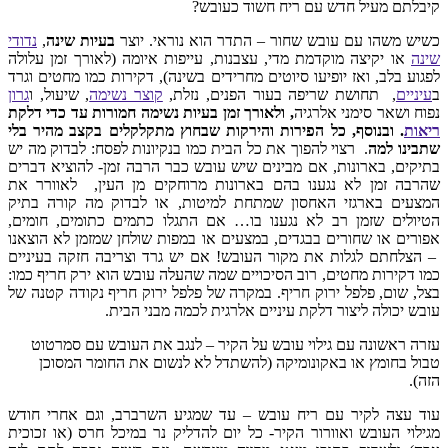
קיבלתם מעיל חדש עם ריח חשוד כעובש?
כשיש משהו עם עובש שחור – התדר הוא נוראי. יוצר
בעיות שינה
,
נדודי
שינה
או יקיצה מוקדמת מדי, עצבנות, עייפות איומה (לאורך זמן עלולה
לפגוע בלב, ואז יופיעו סיוטים מחרידים בשינה), דקירות כמו מחטים וגרד
ב
עיניים
, תחושת שריפה בעור הפנים, נזלת,
קוצר נשימה
, שיעול, ו
גרון
נפוח ושאר סימני אלרגיה
, ולאורך זמן בעיות נשימה חמורות עד כדי דלקת
ריאות
. ובנוסף, כל הפירות והירקות שבחוץ מתקלקלים בקצב מהיר בלי
שתבינו למה
. רצוי להפוך את כל הבית כמו בנקיונות לפסח: לבדוק מה יש
בתיקים, בארונות, אם מבינים שיש עובש כבר הרבה זמן- להוציא דברים
שהרבה זמן לא נגענו בהם בארונות מרוחקים מן העין, לאוורר את
המצעים בארגזי האחסון שמתחת למיטות, או לבדוק מה קורה בתיק
הטיולים שזמן רב לא נגענו בו… אם התגלו כתמים כתומים, חומים,
אפורים או שחורים בבגדים, במצעים או במפות שולחן שמזמן לא הוצאנו
– הצלחתם לגלות את מקור העובש! אם יש גרד וצריבה חזקה בעיניים
כמו דקירות מחטים, רוב הסיכויים שמה שהעלה עובש הוא ירק חריף כמו:
בצל, שום, פלפל ירוק חריף. במקרה של פלפל ירוק חריף נקודה קטנה של
עובש יכולה ליצור דלקת עיניים אלרגית לכמה מבני הבית.
עזרה ראשונה עם גילוי עובש על הקיר – לנגב את העובש עם סמרטוט
טבול בחומץ או באקונומיקה (להשתדל לא לנשום את החומר המסוכן
הזה).
עוד עצה לקיר עם ריח עובש – עד שמגיע השרברב, וגם אחרי חודש
מגילוי העובש ואוורור הקיר- כל יום להדליק נר במיכל חרס (או זכוכית