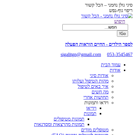
Skip
סיגי גולן נחמני – הכל קשור
to
ריפוי גוף-נפש
content
Facebook
Search:
חיפוש
page
opens
in
new
לספר הילדים - החיים הוראות הפעלה
window
sigalitgn@gmail.com
053-3545467
עמוד הבית
אודות
אודות סיגי
מהות הטיפול ועלותו
איך באים לטיפול
מה חשים
תחושות אחרי
וידאו ותמונות
וידיאו
תמונות
תמונות מטיפולים
תמונות מהרצאות ומסדנאות
מטופלים מודים