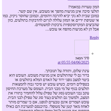
המון טעויות במאמר!
תולעי סיכה אינן מגיעות מהפך או מעובש, אין שם קשר.
כמובן שבית לא נקי יביא להרבה זיהומים, וכמובן שחוסר ניקיון, כמו
אי שטיפת ידיים או המזון עלולה לגרום להדבקות בתולעים, כוון
שהביצים המקרוסקופיות נדבקות למשטחים.
אבל הן לא מגיעות מהפח או עובש…
Reply
סיגי
says:
04/06/2025 at 05:55
עינת שלום, ותודה על תגובתך.
ברור גם לי שהתולעים אינן מגיעות מעובש. העובש הוא
ביטוי למצב גופני ירוד של האדם המלא בתולעים או
בטפילים דומים. כשיש עובש יש סיכוי גבוה להמצאות
תולעים בגוף של מי מבני הבית. העומס על מערכת החיסון
עקב נבגי העובש (סוג של טפיל) עלול להחמיר בתורו את
המצב, ולמשוך גם תולעים (עוד סוג של טפיל) לבני הבית.
עובש ושמרים אינם טבעיים לגופנו, אם כי שמרים מותר
לאחוז מאד קטן של מטופלי. בהיכנסם למערכת הם כאילו
פותחים את השער ל"כל טפילי העולם התאחדו".