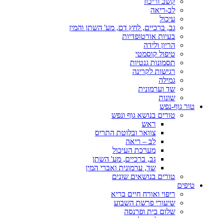
קשב וריכוז
לב-ריאה
עיכול
גב, ברכיים, לחץ דם, מע' השתן והמין
בעיות אורטופדיות
הריון ולידה
טיפול קוסמטי
תסמונות גנטיות
רגישות לקרינה
גמילה
שד וערמונית
שונות
טור גוף-נפש
טורים בנושא גוף ונפש
ראש
צוואר ובלוטת התריס
לב – ריאה
מערכת העיכול
גב, ברכיים, מע' השתן
שד, ערמונית ואברי המין
טורים בנושאים שונים
טיפים
ריפוי ואורח חיים בריא
שיעורי פרשת השבוע
שלום בית ופרנסה