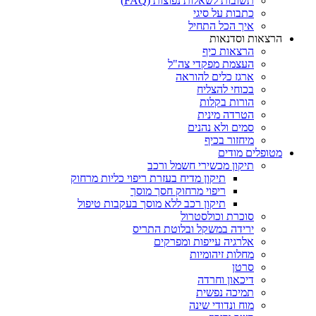
תשובות לשאלות נפוצות (FAQ)
כתבות על סיגי
איך הכל התחיל
הרצאות וסדנאות
הרצאות כיף
העצמת מפקדי צה"ל
ארגז כלים להוראה
בכוחי להצליח
הורות בקלות
הטרדה מינית
סמים ולא נהנים
מיחזור בכיף
מטופלים מודים
תיקון מכשירי חשמל ורכב
תיקון מדיח בעזרת ריפוי כליות מרחוק
ריפוי מרחוק חסך מוסך
תיקון רכב ללא מוסך בעקבות טיפול
סוכרת וכולסטרול
ירידה במשקל ובלוטת התריס
אלרגיה עייפות ומפרקים
מחלות זיהומיות
סרטן
דיכאון וחרדה
תמיכה נפשית
מוח ונדודי שינה