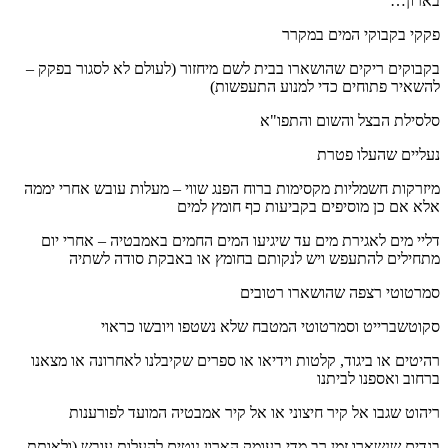
בארון…
פקקי בקבוקי המים במקרר
בקבוקים ריקים שהושארו בבית לשם מיחזור (לעולם לא לסגור בפקק –
להשאיר פתוחים כדי למנוע התעפשות)
סלסילת הבצל והשום והתפו"א
נעליים שהעלו פטרת
מיזרקות חשמליות מקסימות ברוח הפנג שווי – מעלות עובש אחרי יממה
אלא אם כן מוסיפים בקביעות כף חומץ למים
דליי מים לאגירת מים עד שיגיעו המים החמים באמבטיה – אחרי יום
מתחילים להתעפש ויש לנקותם בחומץ או באבקת סודה לשתיה
סמרטוטי רצפה שהושארו רטובים
סקוטשברייט וסמרטוטי המטבח שלא נשטפו ויובשו כראוי
רהיטים או ביגוד, קלטות וידיאו או ספרים שקיבלנו לאחרונה או מצאנו
ברחוב ואספנו לביתנו
ריהוט שגבו אל קיר חיצוני או אל קיר אמבטיה המועד לפורענות
בגדים שנשארו זמן רב מדי בעומק הארון נוטים להעלות עובש (ולאותת