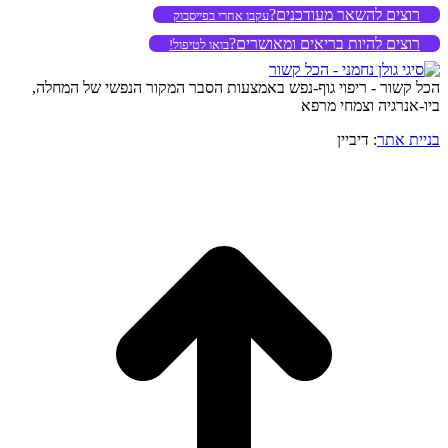
רוצים להשאר מעודכנים?
עקבו אחרי בפייסבוק
רוצים להיות בריאים ומאושרים?
בואו לטיפול!
הכל קשור - ריפוי גוף-נפש באמצעות הסבר המקור הנפשי של המחלה,
ביו-אנרגיה וצמחי מרפא
בניית אתר
: דיביין
o
to
op