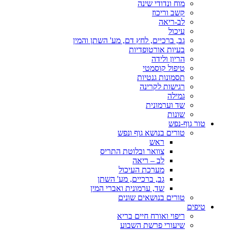
מוח ונדודי שינה
קשב וריכוז
לב-ריאה
עיכול
גב, ברכיים, לחץ דם, מע' השתן והמין
בעיות אורטופדיות
הריון ולידה
טיפול קוסמטי
תסמונות גנטיות
רגישות לקרינה
גמילה
שד וערמונית
שונות
טור גוף-נפש
טורים בנושא גוף ונפש
ראש
צוואר ובלוטת התריס
לב – ריאה
מערכת העיכול
גב, ברכיים, מע' השתן
שד, ערמונית ואברי המין
טורים בנושאים שונים
טיפים
ריפוי ואורח חיים בריא
שיעורי פרשת השבוע