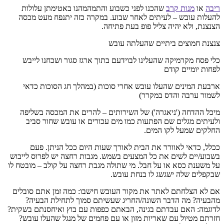
ריבה
או
מנות קרב
שהכנו לפני כשבוע והתמהמהנו באטימתן עלולות
להעלות עובש – לעיתים לאחר שבוע. במקרה כזה יתנפח מעט מכסה
הצנצנת, ולא יהיה צליל פופ בעת פתיחה.
צנצנת חמוצים ביתיים שהעלתה עובש
כלי פסח מקרמיקה שהעלינו לבוידעם בתוך ארגז סגור ושכחנו לייבש
לפחות יומיים קודם
ארבעת המינים שהעלו עובש אחרי סוכות (במהלך חג הסוכות כדאי
לשמור ערבה והדס במקרר)
מיכל ההדחה ('ניאגרה') של השירותים – להרים את המכסה בשליפה
ולעיתים מגלים שם הפתעות כמו מים עכורים או עובש שחור סביב
החלקים שמעל לקו המים.
ככלל, כדאי לאוורר את הבית לאורך שעות היום ככל הניתן. פעם
בשבוע/יים לשים את כל המצעים בשמש. מגבות רחצה יש לפרוס לייבוש
על משענת כסא או על חבל. מי שתולה מגבת רחצה על קולב – מובטח לו
שבקפלים שלה ישגשג לו בנחת עובש.
אם לא הצלחתם לאתר את מקור העובש חישבו: כמה זמן אתם סובלים
מהבעיה? מה הדבר השונה/החריג שעשיתם סמוך לתחילת הבעיה?
לדוגמה: האם עבדתם בגינה, הבאתם כפפות עם בוץ ואיחסנתם בשקית?
חזרתם מטיול עם שאריות מזון או עם פחמים של מנגל שהעלו עובש?