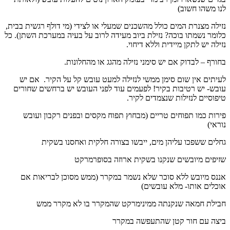
לנו משהו חשוב)
נזילה מצנרת המים כולל מהשכנים שמעלי או לצידי (מי דולף רגשית בבית,
כלומר נשמתו בוכה? נזילת ביוב מעידה לרוב על בעיה במערכת השתן). כל
נזילה יש לתקן מיידית וללא דיחוי.
בחורף – לבדוק אם יש סימני נזילה מהגג או מהחלונות.
לעיתים אין שום סימן ממשי לנזילה למעט עובש קל על הקיר. אם יש
עובש- יש רטיבות בקיר! לפעמים עוד לפני העובש יש ברחשים שחורים
טיפוסיים לנזילות שנצמדים לקיר.
פירות כמו תפוחים טריים (מבחוץ תפוח מקסים ובפנים רקבון ועובש
נוראי)
גחלים ששפכו עליהן מים, ייבשו בצורה חלקית ואחסנו בשקית
שזיפים מיובשים שנקנו בשקית ארוזה בסופרמרקט
אננס מיובש ללא סוכר שלא נשמר במקרר (ממש מסוכן לבריאות אם
אוכלים אותו- מלא עובשים)
חבילת חמאה שנקנתה ממינימרקט שהמקרר בו לא מקרר ממש
ביצה עם חור קטן שהתעפשה במקרר